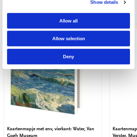
Show details
Andere klanten bekeken ook
Allow all
Toevoegen
Allow selection
aan
verlanglijst
Deny
Kaartenmapje met env, vierkant: Water, Van
Kaartenmapje
Gogh Museum
Verster, Mu