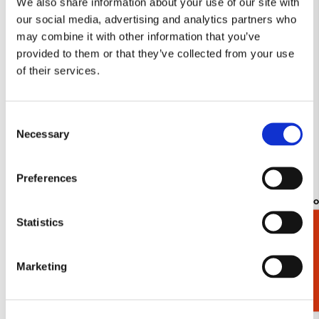
We also share information about your use of our site with
verlanglijst
our social media, advertising and analytics partners who
may combine it with other information that you’ve
provided to them or that they’ve collected from your use
of their services.
Consent
Necessary
Selection
Preferences
Koelkastmagneet: Untitled (#185), Bas
Tote bag: Ro
Meeuws, Royal Delft
€ 16,99
Statistics
Cadeaukiezer
€ 3,50
Marketing
Bekijk alles van Royal Delft