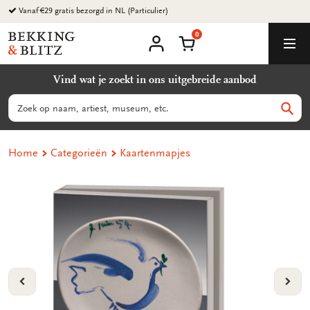
Ga
Vanaf €29 gratis bezorgd in NL (Particulier)
naar
0
content
Bekking
Winkelmand
Men
&
Mijn
account
Blitz
Vind wat je zoekt in ons uitgebreide aanbod
Uitgevers
B.V.
Zoeken
Zoek
Home
Categorieën
Kaartenmapjes
VORIGE
VOL