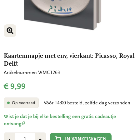
VERGROOT AFBEELDING
VERGROOT AFBEELDING
Kaartenmapje met env, vierkant: Picasso, Royal
Delft
Artikelnummer: WMC1263
€ 9,99
Vóór 14:00 besteld, zelfde dag verzonden
Op voorraad
Wist je dat je bij elke bestelling een gratis cadeautje
ontvangt?
Aantal
Min
Plus
IN WINKELWAGEN
-
+