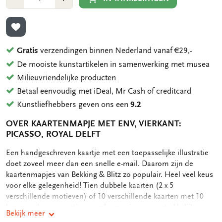
1
1
TOEVOEGEN AAN VERLANGLIJST
Gratis
verzendingen binnen Nederland vanaf €29,-
De mooiste kunstartikelen in samenwerking met musea
Milieuvriendelijke producten
Betaal eenvoudig met iDeal, Mr Cash of creditcard
Kunstliefhebbers geven ons een
9.2
OVER KAARTENMAPJE MET ENV, VIERKANT:
PICASSO, ROYAL DELFT
OMSCHRIJVING
Een handgeschreven kaartje met een toepasselijke illustratie
doet zoveel meer dan een snelle e-mail. Daarom zijn de
kaartenmapjes van Bekking & Blitz zo populair. Heel veel keus
voor elke gelegenheid! Tien dubbele kaarten (2 x 5
verschillende motieven) of 10 verschillende kaarten met 10
luxe enveloppen, netjes opgeborgen in een aantrekkelijk
Bekijk meer
kaartenmapje. Op de achterkant van het mapje staan de