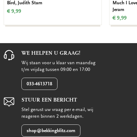
Bird, Judith Stam
Much I Lov
Jeram
€ 9,99
€ 9,99
WE HELPEN U GRAAG!
Wij staan voor u klaar van maandag
t/m vrijdag tussen 09:00 en 17:00
033-4613718
STUUR EEN BERICHT
Stel gerust uw vraag per e-mail, wij
reageren binnen 2 werkdagen.
shop@bekkingblitz.com