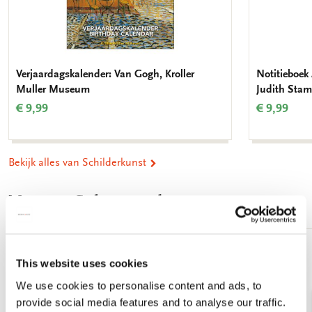
Verjaardagskalender: Van Gogh, Kroller
Notitieboek 
Muller Museum
Judith Stam
€ 9,99
€ 9,99
Bekijk alles van Schilderkunst
Meer van Cadeau voor haar
Toevoegen
This website uses cookies
aan
verlanglijst
We use cookies to personalise content and ads, to
provide social media features and to analyse our traffic.