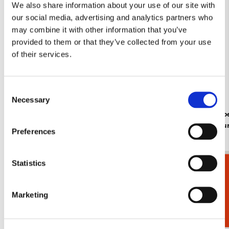
We also share information about your use of our site with
our social media, advertising and analytics partners who
may combine it with other information that you’ve
provided to them or that they’ve collected from your use
of their services.
Consent
Necessary
Selection
Insecten, Sorcia
Dieren, Rob
Rijksmuse
€ 2,99
Preferences
€ 2,99
Statistics
Cadeaukiezer
Bekijk alles van Cadeau voor haar
Meer van Inez Art
Marketing