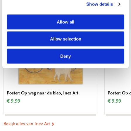
Show details
Toevoegen
aan
verlanglijst
Allow all
Allow selection
Deny
Poster: Op weg naar de bieb, Inez Art
Poster: Op d
€ 9,99
€ 9,99
Bekijk alles van Inez Art