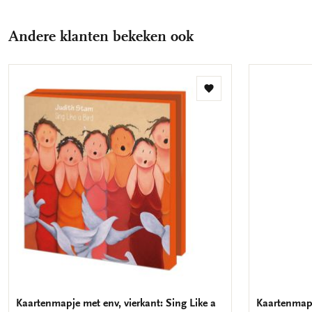
Andere klanten bekeken ook
Toevoegen
aan
verlanglijst
Kaartenmapje met env, vierkant: Sing Like a
Kaartenmapj