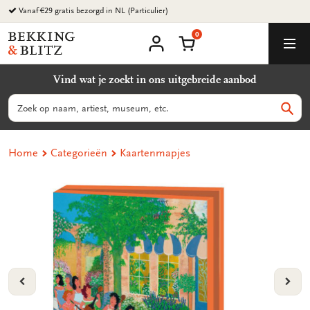
Ga
Vanaf €29 gratis bezorgd in NL (Particulier)
naar
0
content
Bekking
Winkelmand
Men
&
Mijn
account
Blitz
Vind wat je zoekt in ons uitgebreide aanbod
Uitgevers
B.V.
Zoeken
Zoek
Home
Categorieën
Kaartenmapjes
VORIGE
VOL