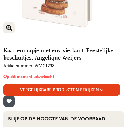
VERGROOT AFBEELDING
VERGROOT AFBEELDING
Kaartenmapje met env, vierkant: Feestelijke
beschuitjes, Angelique Weijers
Artikelnummer: WMC1238
Op dit moment uitverkocht
VERGELIJKBARE PRODUCTEN BEKIJKEN
TOEVOEGEN AAN VERLANGLIJST
BLIJF OP DE HOOGTE VAN DE VOORRAAD