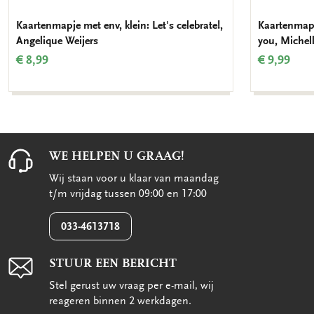
Kaartenmapje met env, klein: Let's celebrate!,
Kaartenmapj
Angelique Weijers
you, Michel
€ 8,99
€ 9,99
WE HELPEN U GRAAG!
Wij staan voor u klaar van maandag
t/m vrijdag tussen 09:00 en 17:00
033-4613718
STUUR EEN BERICHT
Stel gerust uw vraag per e-mail, wij
reageren binnen 2 werkdagen.