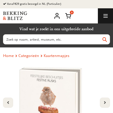
Ga
Vanaf €29 gratis bezorgd in NL (Particulier)
naar
0
content
Bekking
Winkelmand
Men
&
Mijn
account
Blitz
Vind wat je zoekt in ons uitgebreide aanbod
Uitgevers
B.V.
Zoeken
Zoek
Home
Categorieën
Kaartenmapjes
VORIGE
VOL