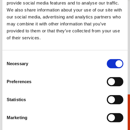
provide social media features and to analyse our traffic.
We also share information about your use of our site with
Toevoegen
our social media, advertising and analytics partners who
aan
verlanglijst
may combine it with other information that you’ve
provided to them or that they’ve collected from your use
of their services.
Consent
Necessary
Selection
Preferences
Statistics
Kaartenmapje met env, vierkant: Seasons
Koelkastmag
Cadeaukiezer
brids, Angelique Weijers, Vogelbescherming
Weijers
€ 9,99
€ 3,50
Marketing