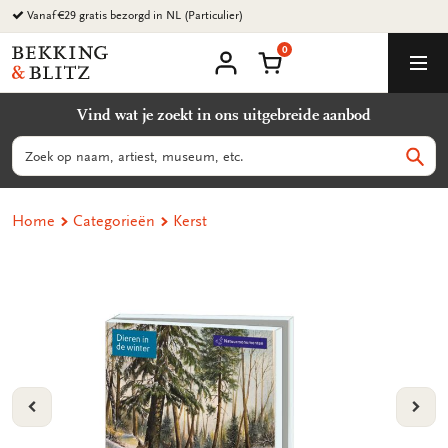
Ga
Vanaf €29 gratis bezorgd in NL (Particulier)
naar
0
content
Bekking
Winkelmand
Men
&
Mijn
account
Blitz
Vind wat je zoekt in ons uitgebreide aanbod
Uitgevers
B.V.
Zoeken
Zoek
Home
Categorieën
Kerst
VORIGE
VOL