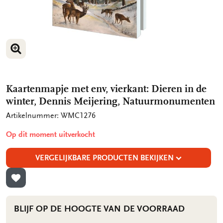
VERGROOT AFBEELDING
VERGROOT AFBEELDING
Kaartenmapje met env, vierkant: Dieren in de
winter, Dennis Meijering, Natuurmonumenten
Artikelnummer: WMC1276
Op dit moment uitverkocht
VERGELIJKBARE PRODUCTEN BEKIJKEN
TOEVOEGEN AAN VERLANGLIJST
BLIJF OP DE HOOGTE VAN DE VOORRAAD