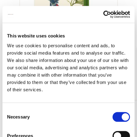
This website uses cookies
Kaartenmapje met env, klein: Kolibrie, Dennis
We use cookies to personalise content and ads, to
Meijering
provide social media features and to analyse our traffic.
€ 8,99
We also share information about your use of our site with
our social media, advertising and analytics partners who
Bekijk alles van Dennis Meijering
may combine it with other information that you’ve
provided to them or that they’ve collected from your use
Meer van Natuurmonumenten
of their services.
Consent
Toevoegen
Necessary
Selection
aan
verlanglijst
Preferences