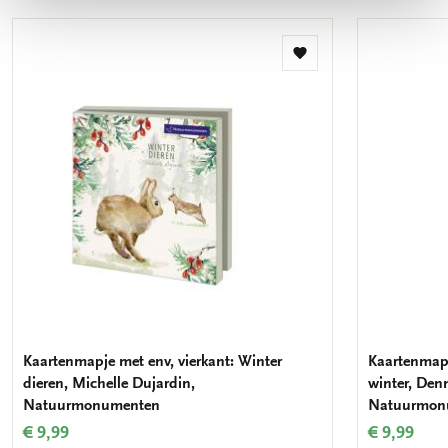
Toevoegen
aan
verlanglijst
Kaartenmapje met env, vierkant: Winter
Kaartenmapj
dieren, Michelle Dujardin,
winter, Denn
Natuurmonumenten
Natuurmon
€ 9,99
€ 9,99