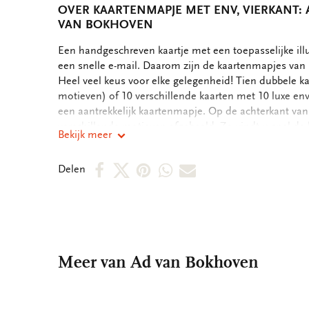
OVER KAARTENMAPJE MET ENV, VIERKANT: A
VAN BOKHOVEN
OMSCHRIJVING
Een handgeschreven kaartje met een toepasselijke ill
een snelle e-mail. Daarom zijn de kaartenmapjes van B
Heel veel keus voor elke gelegenheid! Tien dubbele ka
motieven) of 10 verschillende kaarten met 10 luxe en
een aantrekkelijk kaartenmapje. Op de achterkant va
verschillende motieven afgebeeld. Zo vindt u snel de 
Bekijk meer
binnenkant van de dubbele kaarten zijn blanco. Alle 
boodschap. - 14,5 x 14,5 x 1,5 cm - Set van 10 dubbele
Deel
Deel
Deel
Deel
Deel
Delen
motieven - 240 grms off white papier - Totale gewicht
op
op
via
via
via
Facebook
X
Pinterest
WhatsApp
E-
mail
Meer van Ad van Bokhoven