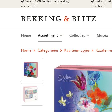
Voor 14:00 besteld zelfde dag
Betaal met 
Ga
verzonden
creditcard
naar
content
Bekking
&
Blitz
Uitgevers
(current)
Home
Assortiment
Collecties
Musea
B.V.
Home
Categorieën
Kaartenmapjes
Kaartenma