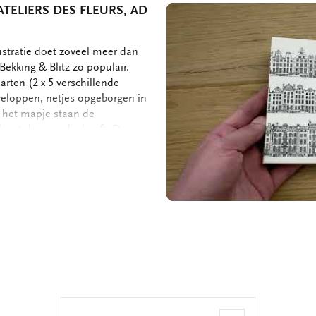
TELIERS DES FLEURS, AD
ustratie doet zoveel meer dan
ekking & Blitz zo populair.
arten (2 x 5 verschillende
veloppen, netjes opgeborgen in
n het mapje staan de
kaart die u nodig heeft. De
ruimte dus voor uw persoonlijke
 kaarten met enveloppen - 2 x 5
 152 gram