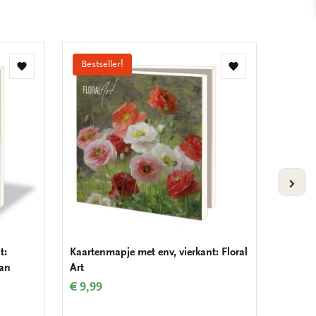
Bestseller!
Bestse
Toevoegen
Toevoegen
aan
aan
verlanglijst
verlanglijst
VOLG
t:
Kaartenmapje met env, vierkant: Floral
Kaarten
man
Art
Beautif
€ 9,99
€ 9,99