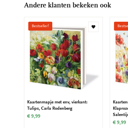
Andere klanten bekeken ook
Bestseller!
Bestse
Toevoegen
aan
verlanglijst
Kaartenmapje met env, vierkant:
Kaarten
Tulips, Carla Rodenberg
Klaproz
Salentij
€ 9,99
€ 9,99