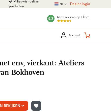
Milieuvriendelijke
Huidige taal
Dealer login
NL
producten
6661 reviews
op Ekomi
9.2
mark:
eken
Winkelman
Account
t env, vierkant: Ateliers
 van Bokhoven
N BEKIJKEN
TOEVOEGEN AAN VERLANGLIJST