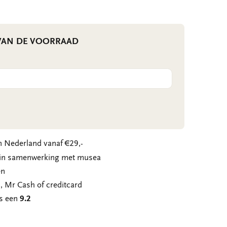
 VAN DE VOORRAAD
 Nederland vanaf €29,-
n in samenwerking met musea
en
, Mr Cash of creditcard
ns een
9.2