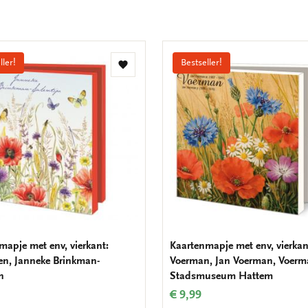
ller!
Bestseller!
Toevoegen
aan
verlanglijst
mapje met env, vierkant:
Kaartenmapje met env, vierkan
en, Janneke Brinkman-
Voerman, Jan Voerman, Voer
n
Stadsmuseum Hattem
€ 9,99