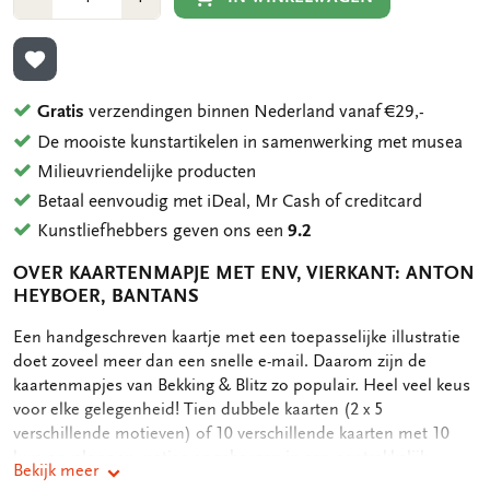
1
1
TOEVOEGEN AAN VERLANGLIJST
Gratis
verzendingen binnen Nederland vanaf €29,-
De mooiste kunstartikelen in samenwerking met musea
Milieuvriendelijke producten
Betaal eenvoudig met iDeal, Mr Cash of creditcard
Kunstliefhebbers geven ons een
9.2
OVER KAARTENMAPJE MET ENV, VIERKANT: ANTON
HEYBOER, BANTANS
OMSCHRIJVING
Een handgeschreven kaartje met een toepasselijke illustratie
doet zoveel meer dan een snelle e-mail. Daarom zijn de
kaartenmapjes van Bekking & Blitz zo populair. Heel veel keus
voor elke gelegenheid! Tien dubbele kaarten (2 x 5
verschillende motieven) of 10 verschillende kaarten met 10
luxe enveloppen, netjes opgeborgen in een aantrekkelijk
Bekijk meer
kaartenmapje. Op de achterkant van het mapje staan de