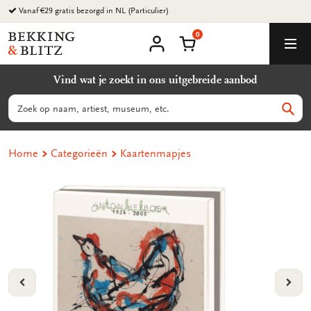
Ga
Vanaf €29 gratis bezorgd in NL (Particulier)
naar
0
content
Bekking
Winkelmand
Men
&
Mijn
account
Blitz
Vind wat je zoekt in ons uitgebreide aanbod
Uitgevers
B.V.
Zoeken
Zoek
Home
Categorieën
Kaartenmapjes
VORIGE
VOL