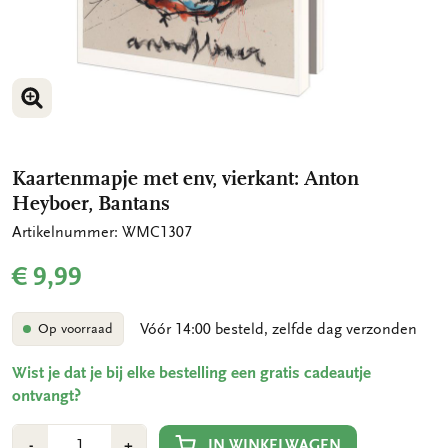
VERGROOT AFBEELDING
VERGROOT AFBEELDING
Kaartenmapje met env, vierkant: Anton
Heyboer, Bantans
Artikelnummer: WMC1307
€ 9,99
Vóór 14:00 besteld, zelfde dag verzonden
Op voorraad
Wist je dat je bij elke bestelling een gratis cadeautje
ontvangt?
Aantal
Min
Plus
IN WINKELWAGEN
-
+