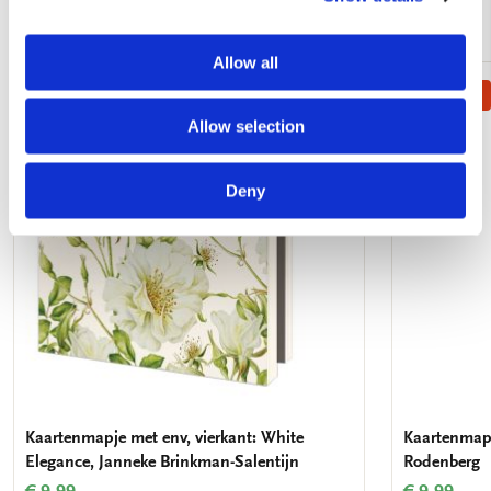
Andere klanten bekeken ook
Allow all
Bestseller!
Toevoegen
Allow selection
aan
verlanglijst
Deny
Kaartenmapje met env, vierkant: White
Kaartenmapje
Elegance, Janneke Brinkman-Salentijn
Rodenberg