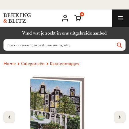
Ga
Milieuvriendelijke producten
naar
0
content
Bekking
Winkelmand
Men
&
Mijn
account
Blitz
Vind wat je zoekt in ons uitgebreide aanbod
Uitgevers
B.V.
Zoeken
Zoek
Home
Categorieën
Kaartenmapjes
VORIGE
VOL