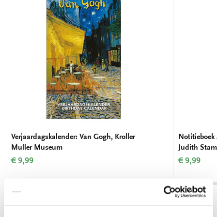
verlanglijst
Verjaardagskalender: Van Gogh, Kroller
Notitieboek 
Muller Museum
Judith Stam
€ 9,99
€ 9,99
Bekijk alles van Schilderkunst