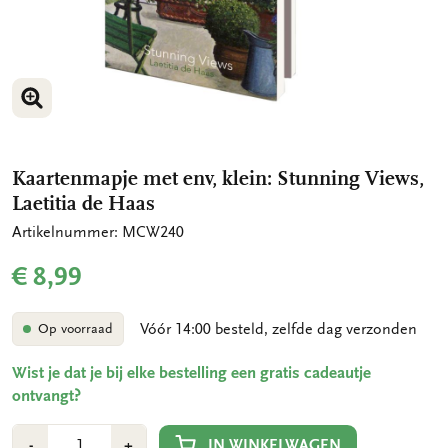
VERGROOT AFBEELDING
VERGROOT AFBEELDING
Kaartenmapje met env, klein: Stunning Views,
Laetitia de Haas
Artikelnummer: MCW240
€ 8,99
Vóór 14:00 besteld, zelfde dag verzonden
Op voorraad
Wist je dat je bij elke bestelling een gratis cadeautje
ontvangt?
Aantal
Min
Plus
IN WINKELWAGEN
-
+