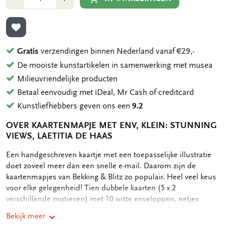
1
1
TOEVOEGEN AAN VERLANGLIJST
Gratis
verzendingen binnen Nederland vanaf €29,-
De mooiste kunstartikelen in samenwerking met musea
Milieuvriendelijke producten
Betaal eenvoudig met iDeal, Mr Cash of creditcard
Kunstliefhebbers geven ons een
9.2
OVER KAARTENMAPJE MET ENV, KLEIN: STUNNING
VIEWS, LAETITIA DE HAAS
OMSCHRIJVING
Een handgeschreven kaartje met een toepasselijke illustratie
doet zoveel meer dan een snelle e-mail. Daarom zijn de
kaartenmapjes van Bekking & Blitz zo populair. Heel veel keus
voor elke gelegenheid! Tien dubbele kaarten (5 x 2
verschillende motieven) met 10 witte enveloppen, netjes
opgeborgen in een aantrekkelijk kaartenmapje. Op de
Bekijk meer
achterkant van het mapje staan de verschillende motieven