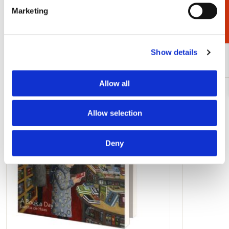
€ 2,99
Marketing
Bekijk alles van Cadeau voor haar
Show details
Meer van Laetitia de Haas
Allow all
Toevoegen
aan
Allow selection
verlanglijst
Deny