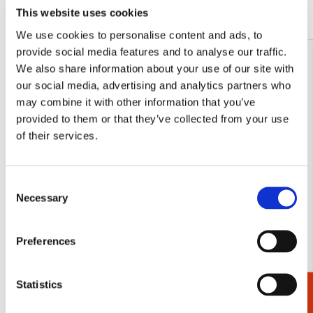
Meer van Cadeau voor haar
This website uses cookies
We use cookies to personalise content and ads, to
provide social media features and to analyse our traffic.
We also share information about your use of our site with
Toevoegen
aan
our social media, advertising and analytics partners who
verlanglijst
may combine it with other information that you’ve
provided to them or that they’ve collected from your use
of their services.
Consent
Necessary
Selection
Preferences
Insecten, Sorcia
Dieren, Rob
Statistics
Cadeaukiezer
Rijksmuse
€ 2,99