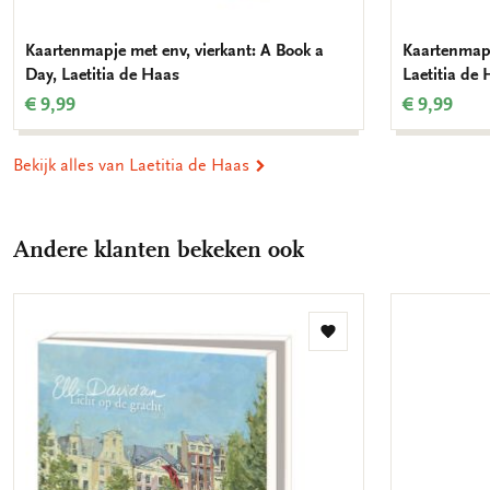
Kaartenmapje met env, vierkant: A Book a
Kaartenmapj
Day, Laetitia de Haas
Laetitia de
€ 9,99
€ 9,99
Bekijk alles van Laetitia de Haas
Andere klanten bekeken ook
Toevoegen
aan
verlanglijst