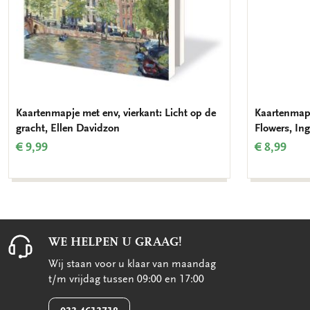
Kaartenmapje met env, vierkant: Licht op de
Kaartenmapj
gracht, Ellen Davidzon
Flowers, In
€ 9,99
€ 8,99
WE HELPEN U GRAAG!
Wij staan voor u klaar van maandag
t/m vrijdag tussen 09:00 en 17:00