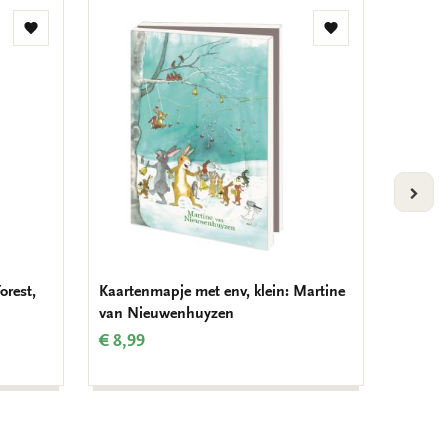
Toevoegen
Toevoegen
aan
aan
verlanglijst
verlanglijst
VOLG
orest,
Kaartenmapje met env, klein: Martine
Kaarten
van Nieuwenhuyzen
Christm
€ 8,99
€ 9,99