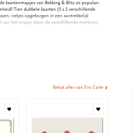
de kaartenmapjes van Bekking & Blitz zo populair.
nheid! Tien dubbele kaarten (5 x 2 verschillende
pen, netjes opgeborgen in een aantrekkelijk
t van het mapje staan de verschillende motieven
kaart die u nodig heeft. De binnenkant van de dubbele
e dus voor uw persoonlijke boodschap. - 10,3 x 15,4 x
rten met enveloppen - 5 x 2 motieven - 240 grms off
eel
100 gram
ia
st
tsApp
-
ail
Bekijk alles van Eric Carle
Toevoegen
Toevoegen
aan
aan
verlanglijst
verlanglijst