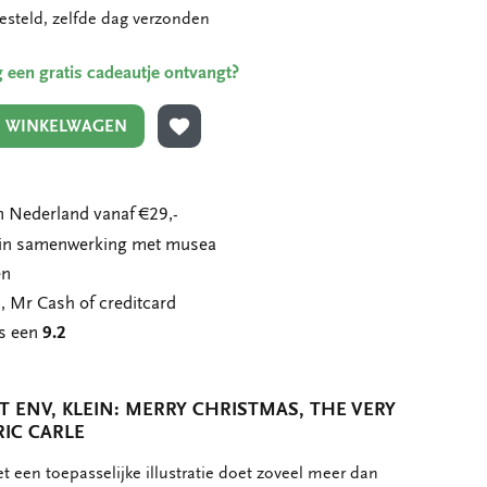
esteld, zelfde dag verzonden
ing een gratis cadeautje ontvangt?
N WINKELWAGEN
TOEVOEGEN AAN VERLANGLIJST
 Nederland vanaf €29,-
n in samenwerking met musea
en
, Mr Cash of creditcard
ns een
9.2
 ENV, KLEIN: MERRY CHRISTMAS, THE VERY
RIC CARLE
 een toepasselijke illustratie doet zoveel meer dan