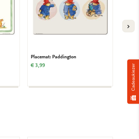
VOLG
Placemat: Paddington
Placema
caterpil
€ 3,99
Cadeaukiezer
€ 3,99