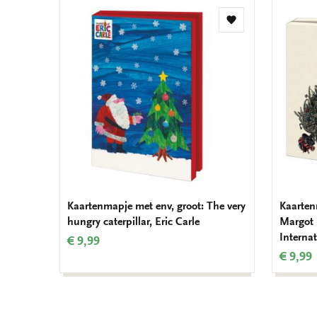
Toevoegen
aan
verlanglijst
Kaartenmapje met env, groot: The very
Kaarten
hungry caterpillar, Eric Carle
Margot
Internat
€ 9,99
€ 9,99