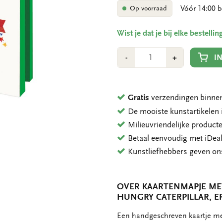
Vóór 14:00 b
Op voorraad
Wist je dat je bij elke bestell
Aantal
Min
Plus
I
-
+
1
1
Gratis
verzendingen binnen
De mooiste kunstartikele
Milieuvriendelijke product
Betaal eenvoudig met iDeal
Kunstliefhebbers geven o
OVER KAARTENMAPJE MET
HUNGRY CATERPILLAR, E
OMSCHRIJVING
Een handgeschreven kaartje met