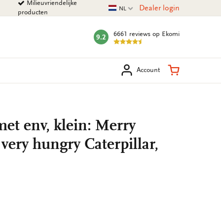
Milieuvriendelijke
Huidige taal
Dealer login
NL
producten
6661 reviews
op Ekomi
9.2
mark:
eken
Winkelman
Account
et env, klein: Merry
very hungry Caterpillar,