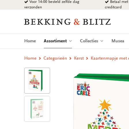
Voor 14:00 besteld zelfde dag
Betaal met 
Ga
verzonden
creditcard
naar
content
Bekking
&
Blitz
Uitgevers
(current)
Home
Assortiment
Collecties
Musea
B.V.
Home
Categorieën
Kerst
Kaartenmapje met en