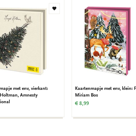
Toevoegen
aan
verlanglijst
mapje met env, vierkant:
Kaartenmapje met env, klein: F
 Holtman, Amnesty
Miriam Bos
ional
€ 8,99