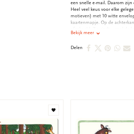
een snelle e-mail. Daarom zijn 
Heel veel keus voor elke gelege
motieven) met 10 witte envelop
kaartenmapje. Op de achterkan
afgebeeld. Zo vindt u snel de 
Bekijk meer
kaarten zijn blanco. Alle ruimt
1,5 cm - Set van 10 dubbele kaa
Deel
Deel
Deel
Deel
D
Delen
white papier - Totaal gewicht 
op
op
via
via
v
Facebook
X
Pintere
Wha
E
m
Toevoegen
aan
verlanglijst