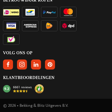
BETROUWBAAR KOPEN
VOLG ONS OP
VOLGS ONS OP FACEBOOK
VOLG ONS OP INSTAGRAM
VOLG ONS OP LINKEDIN
VOLG ONS OP PINTEREST
KLANTBEOORDELINGEN
6661 reviews
9.2
mark:
© 2026 • Bekking & Blitz Uitgevers B.V.