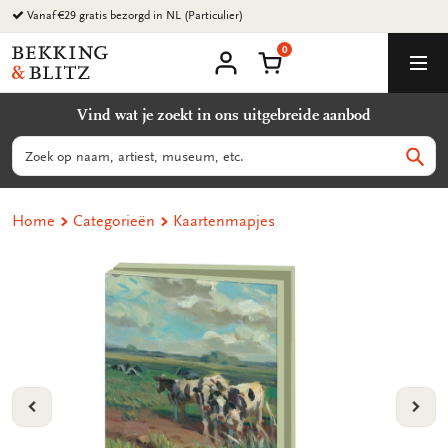
Ga
naar
0
content
Bekking
Winkelmand
Men
&
Mijn
account
Blitz
Vind wat je zoekt in ons uitgebreide aanbod
Uitgevers
B.V.
Zoeken
Zoek
Home
Categorieën
Kaartenmapjes
VORIGE
VOL