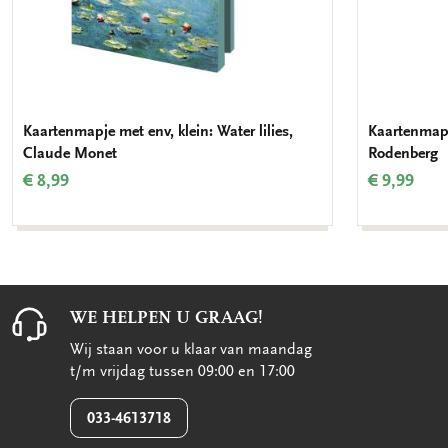
Kaartenmapje met env, klein: Water lilies,
Kaartenmapje
Claude Monet
Rodenberg
€ 8,99
€ 9,99
WE HELPEN U GRAAG!
Wij staan voor u klaar van maandag
t/m vrijdag tussen 09:00 en 17:00
033-4613718