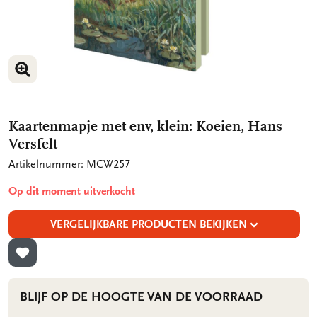
VERGROOT AFBEELDING
VERGROOT AFBEELDING
Kaartenmapje met env, klein: Koeien, Hans
Versfelt
Artikelnummer: MCW257
Op dit moment uitverkocht
VERGELIJKBARE PRODUCTEN BEKIJKEN
TOEVOEGEN AAN VERLANGLIJST
BLIJF OP DE HOOGTE VAN DE VOORRAAD