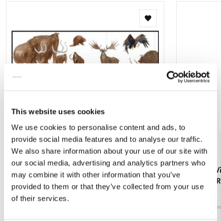
Toevoegen
aan
verlanglijst
This website uses cookies
We use cookies to personalise content and ads, to
provide social media features and to analyse our traffic.
We also share information about your use of our site with
our social media, advertising and analytics partners who
Poster: IJstijd, Harmen van Straaten,
Dienblad: V
may combine it with other information that you’ve
Harmen van Straaten
Collection
provided to them or that they’ve collected from your use
€ 9,99
€ 19,99
of their services.