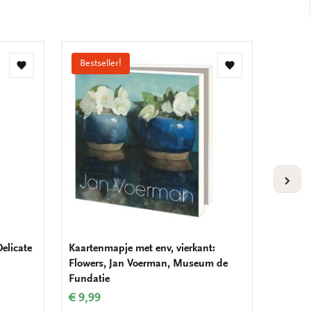
Bestseller!
Bestse
Toevoegen
Toevoegen
aan
aan
verlanglijst
verlanglijst
VOLG
elicate
Kaartenmapje met env, vierkant:
Kaarten
Flowers, Jan Voerman, Museum de
Art
Fundatie
€ 9,99
€ 9,99