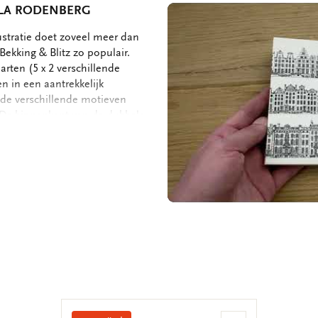
RLA RODENBERG
ustratie doet zoveel meer dan
ekking & Blitz zo populair.
arten (5 x 2 verschillende
 in een aantrekkelijk
de verschillende motieven
. De binnenkant van de dubbele
jke boodschap. - 10,3 x 15,4 x
5 x 2 motieven - 240 grms off