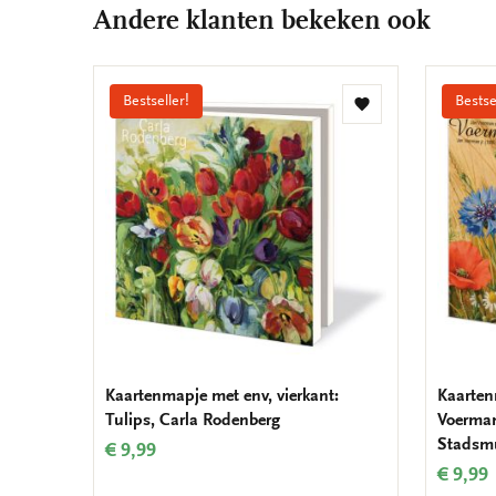
Andere klanten bekeken ook
Bestseller!
Bestse
Toevoegen
aan
verlanglijst
Kaartenmapje met env, vierkant:
Kaarten
Tulips, Carla Rodenberg
Voerman
Stadsm
€ 9,99
€ 9,99