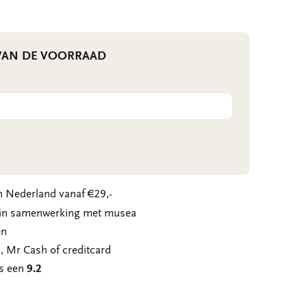
 VAN DE VOORRAAD
 Nederland vanaf €29,-
n in samenwerking met musea
en
, Mr Cash of creditcard
ns een
9.2