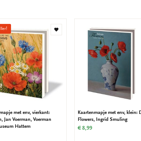
ller!
Toevoegen
aan
verlanglijst
mapje met env, vierkant:
Kaartenmapje met env, klein: D
, Jan Voerman, Voerman
Flowers, Ingrid Smuling
useum Hattem
€ 8,99