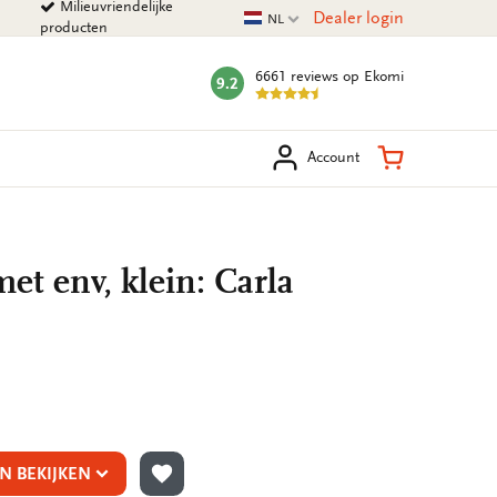
Milieuvriendelijke
Huidige taal
Dealer login
NL
producten
6661 reviews
op Ekomi
9.2
mark:
eken
Winkelman
Account
t env, klein: Carla
N BEKIJKEN
TOEVOEGEN AAN VERLANGLIJST