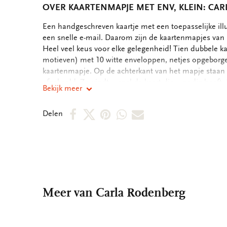
OVER KAARTENMAPJE MET ENV, KLEIN: CA
OMSCHRIJVING
Een handgeschreven kaartje met een toepasselijke ill
een snelle e-mail. Daarom zijn de kaartenmapjes van B
Heel veel keus voor elke gelegenheid! Tien dubbele ka
motieven) met 10 witte enveloppen, netjes opgeborgen
kaartenmapje. Op de achterkant van het mapje staan 
afgebeeld. Zo vindt u snel de kaart die u nodig heeft
Bekijk meer
kaarten zijn blanco. Alle ruimte dus voor uw persoonli
1,5 cm - Set van 10 dubbele kaarten met enveloppen - 
Deel
Deel
Deel
Deel
Deel
Delen
white papier - Totaal gewicht 100 gram
op
op
via
via
via
Facebook
X
Pinterest
WhatsApp
E-
mail
Meer van Carla Rodenberg