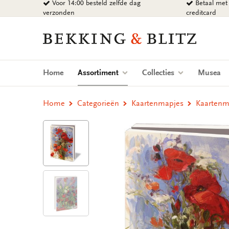
Voor 14:00 besteld zelfde dag
Betaal met 
Ga
verzonden
creditcard
naar
content
Bekking
&
Blitz
Uitgevers
(current)
Home
Assortiment
Collecties
Musea
B.V.
Home
Categorieën
Kaartenmapjes
Kaartenma