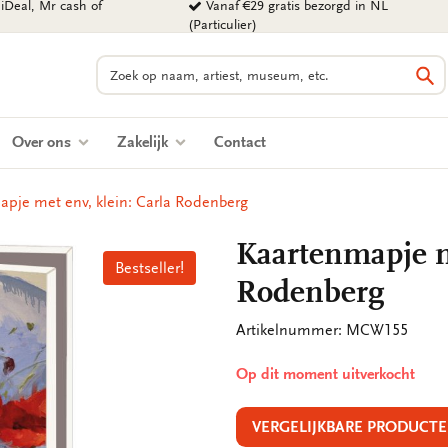
iDeal, Mr cash of
Vanaf €29 gratis bezorgd in NL
(Particulier)
Zoeken
Zo
Over ons
Zakelijk
Contact
pje met env, klein: Carla Rodenberg
Kaartenmapje me
Bestseller!
Bestseller!
Rodenberg
Artikelnummer: MCW155
Op dit moment uitverkocht
VERGELIJKBARE PRODUCTE