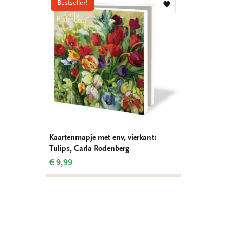
Bestseller!
Toevoegen
aan
verlanglijst
Kaartenmapje met env, vierkant:
Tulips, Carla Rodenberg
€ 9,99