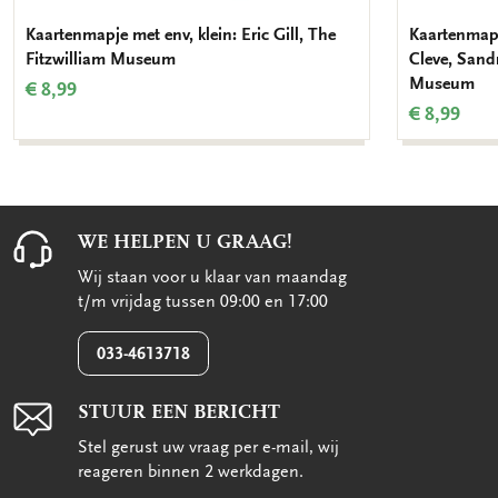
Kaartenmapje met env, klein: Eric Gill, The
Kaartenmapj
Fitzwilliam Museum
Cleve, Sandr
Museum
€ 8,99
€ 8,99
WE HELPEN U GRAAG!
Wij staan voor u klaar van maandag
t/m vrijdag tussen 09:00 en 17:00
033-4613718
STUUR EEN BERICHT
Stel gerust uw vraag per e-mail, wij
reageren binnen 2 werkdagen.