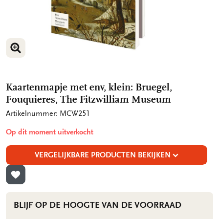
VERGROOT AFBEELDING
VERGROOT AFBEELDING
Kaartenmapje met env, klein: Bruegel,
Fouquieres, The Fitzwilliam Museum
Artikelnummer: MCW251
Op dit moment uitverkocht
VERGELIJKBARE PRODUCTEN BEKIJKEN
TOEVOEGEN AAN VERLANGLIJST
BLIJF OP DE HOOGTE VAN DE VOORRAAD