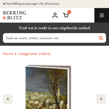
Ga
Vanaf €29 gratis bezorgd in NL (Particulier)
naar
0
content
Bekking
Winkelmand
Men
&
Mijn
account
Blitz
Vind wat je zoekt in ons uitgebreide aanbod
Uitgevers
B.V.
Zoeken
Zoek
Home
Categorieën
Kerst
VORIGE
VOL