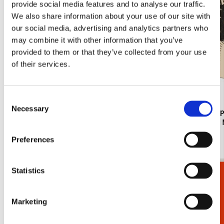
provide social media features and to analyse our traffic.
We also share information about your use of our site with
our social media, advertising and analytics partners who
may combine it with other information that you’ve
provided to them or that they’ve collected from your use
of their services.
Consent
Necessary
Selection
Kaartenmapje met env, klein: Cornelius van
Kaartenmapje
Cleve, Sandro Botticelli, The Fitzwilliam
Fitzwillia
Museum
€ 8,99
Preferences
€ 8,99
Statistics
Cadeaukiezer
Bekijk alles van The Fitzwilliam Museum
Meer van Kerst
Marketing