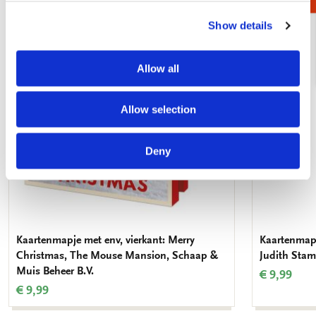
Show details
Toevoegen
aan
verlanglijst
Allow all
Allow selection
Deny
Kaartenmapje met env, vierkant: Merry
Kaartenmapje
Christmas, The Mouse Mansion, Schaap &
Judith Stam
Muis Beheer B.V.
€ 9,99
€ 9,99