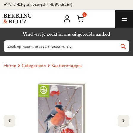
Ga
Vanaf €29 gratis bezorgd in NL (Particulier)
naar
0
content
Bekking
Winkelmand
Men
&
Mijn
account
Blitz
Vind wat je zoekt in ons uitgebreide aanbod
Uitgevers
B.V.
Zoeken
Zoek
Home
Categorieën
Kaartenmapjes
VORIGE
VOL