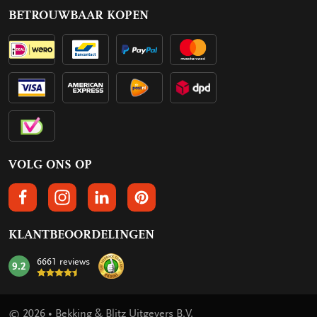
BETROUWBAAR KOPEN
VOLG ONS OP
VOLGS ONS OP FACEBOOK
VOLG ONS OP INSTAGRAM
VOLG ONS OP LINKEDIN
VOLG ONS OP PINTEREST
KLANTBEOORDELINGEN
6661 reviews
9.2
mark:
© 2026 • Bekking & Blitz Uitgevers B.V.