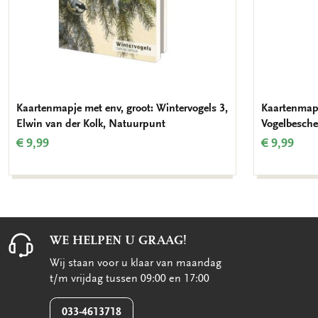
Kaartenmapje met env, groot: Wintervogels 3,
Kaartenmapj
Elwin van der Kolk, Natuurpunt
Vogelbesch
€ 9,99
€ 9,99
WE HELPEN U GRAAG!
Wij staan voor u klaar van maandag
t/m vrijdag tussen 09:00 en 17:00
033-4613718