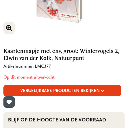
VERGROOT AFBEELDING
VERGROOT AFBEELDING
Kaartenmapje met env, groot: Wintervogels 2,
Elwin van der Kolk, Natuurpunt
Artikelnummer: LMC377
Op dit moment uitverkocht
VERGELIJKBARE PRODUCTEN BEKIJKEN
TOEVOEGEN AAN VERLANGLIJST
BLIJF OP DE HOOGTE VAN DE VOORRAAD