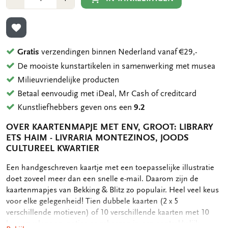
1
1
TOEVOEGEN AAN VERLANGLIJST
Gratis
verzendingen binnen Nederland vanaf €29,-
De mooiste kunstartikelen in samenwerking met musea
Milieuvriendelijke producten
Betaal eenvoudig met iDeal, Mr Cash of creditcard
Kunstliefhebbers geven ons een
9.2
OVER KAARTENMAPJE MET ENV, GROOT: LIBRARY
ETS HAIM - LIVRARIA MONTEZINOS, JOODS
CULTUREEL KWARTIER
OMSCHRIJVING
Een handgeschreven kaartje met een toepasselijke illustratie
doet zoveel meer dan een snelle e-mail. Daarom zijn de
kaartenmapjes van Bekking & Blitz zo populair. Heel veel keus
voor elke gelegenheid! Tien dubbele kaarten (2 x 5
verschillende motieven) of 10 verschillende kaarten met 10
luxe enveloppen, netjes opgeborgen in een aantrekkelijk