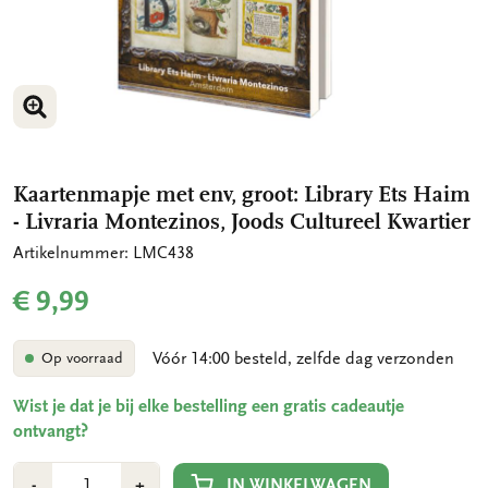
VERGROOT AFBEELDING
VERGROOT AFBEELDING
Kaartenmapje met env, groot: Library Ets Haim
- Livraria Montezinos, Joods Cultureel Kwartier
Artikelnummer: LMC438
€ 9,99
Vóór 14:00 besteld, zelfde dag verzonden
Op voorraad
Wist je dat je bij elke bestelling een gratis cadeautje
ontvangt?
Aantal
Min
Plus
IN WINKELWAGEN
-
+