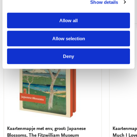
Show details
Andere klanten bekeken ook
Allow all
Toevoegen
Allow selection
aan
verlanglijst
Deny
Kaartenmapje met env, groot: Japanese
Kaartenmapj
Blossoms, The Fitzwilliam Museum
Much I Lov