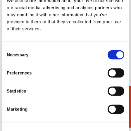
We also share information about your use of our site with
Toevoegen
aan
our social media, advertising and analytics partners who
verlanglijst
may combine it with other information that you’ve
provided to them or that they’ve collected from your use
of their services.
Consent
Necessary
Selection
Preferences
Kaartenmapje met env, groot: Samuel
Statistics
Cadeaukiezer
Jessurun de Mesquita, JHM
€ 9,99
Marketing
Bekijk alles van Joods Cultureel Kwartier