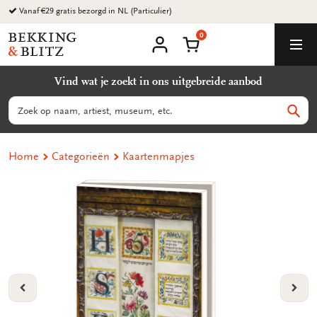
Ga
Vanaf €29 gratis bezorgd in NL (Particulier)
naar
0
content
Bekking
Winkelmand
Men
&
Mijn
account
Blitz
Vind wat je zoekt in ons uitgebreide aanbod
Uitgevers
B.V.
Zoeken
Zoek
Home
Categorieën
Kaartenmapjes
VORIGE
VOL