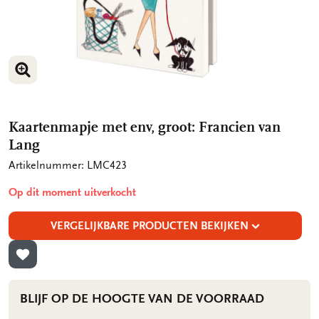
VERGROOT AFBEELDING
VERGROOT AFBEELDING
Kaartenmapje met env, groot: Francien van
Lang
Artikelnummer: LMC423
Op dit moment uitverkocht
VERGELIJKBARE PRODUCTEN BEKIJKEN
TOEVOEGEN AAN VERLANGLIJST
BLIJF OP DE HOOGTE VAN DE VOORRAAD