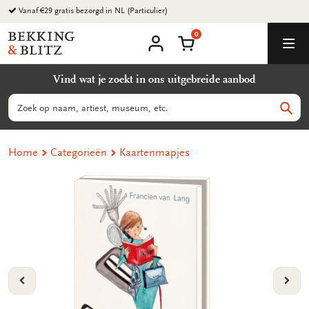
Ga
Vanaf €29 gratis bezorgd in NL (Particulier)
naar
0
content
Bekking
Winkelmand
Men
&
Mijn
account
Blitz
Vind wat je zoekt in ons uitgebreide aanbod
Uitgevers
B.V.
Zoeken
Zoek
Home
Categorieën
Kaartenmapjes
VORIGE
VOL