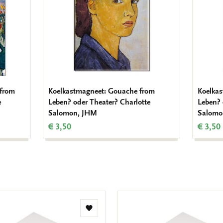
 from
Koelkastmagneet: Gouache from
Koelka
e
Leben? oder Theater? Charlotte
Leben? 
Salomon, JHM
Salomo
€ 3,50
€ 3,50
Toevoegen
aan