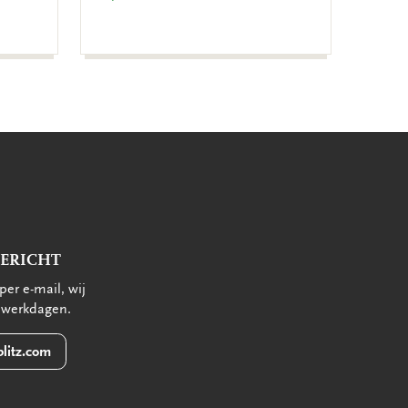
€ 9,99
BERICHT
per e-mail, wij
 werkdagen.
litz.com