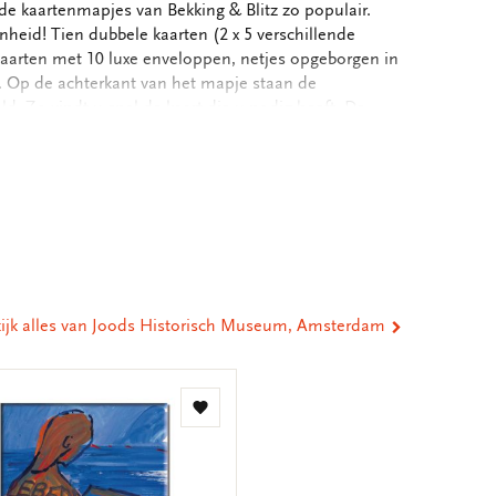
de kaartenmapjes van Bekking & Blitz zo populair.
nheid! Tien dubbele kaarten (2 x 5 verschillende
kaarten met 10 luxe enveloppen, netjes opgeborgen in
. Op de achterkant van het mapje staan de
d. Zo vindt u snel de kaart die u nodig heeft. De
ten zijn blanco. Alle ruimte dus voor uw persoonlijke
cm - Set van 10 dubbele kaarten met enveloppen - 2 x 5
eel
apier - Totale gewicht 175 gram
ia
st
tsApp
-
ail
ijk alles van Joods Historisch Museum, Amsterdam
Toevoegen
aan
verlanglijst