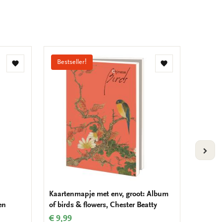
Bestseller!
Bestse
Toevoegen
Toevoegen
aan
aan
verlanglijst
verlanglijst
VOLG
Kaartenmapje met env, groot: Album
Kaarten
en
of birds & flowers, Chester Beatty
Johanne
Maurit
€ 9,99