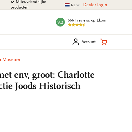
Milieuvriendelijke
Huidige taal
Dealer login
NL
producten
6661 reviews
op Ekomi
9.2
mark:
eken
Winkelman
Account
sch Museum
t env, groot: Charlotte
tie Joods Historisch