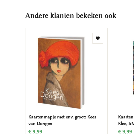
Andere klanten bekeken ook
Toevoegen
aan
verlanglijst
Kaartenmapje met env, groot: Kees
Kaarten
van Dongen
Klee, S
€ 9,99
€ 9,99