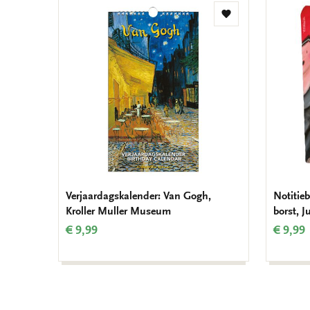
Toevoegen
aan
verlanglijst
Verjaardagskalender: Van Gogh,
Notitieb
Kroller Muller Museum
borst, 
€ 9,99
€ 9,99