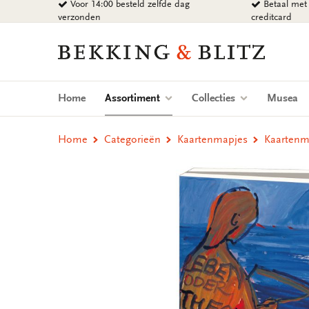
Voor 14:00 besteld zelfde dag
Betaal met 
Ga
verzonden
creditcard
naar
content
Bekking
&
Blitz
Uitgevers
(current)
Home
Assortiment
Collecties
Musea
B.V.
Home
Categorieën
Kaartenmapjes
Kaartenma