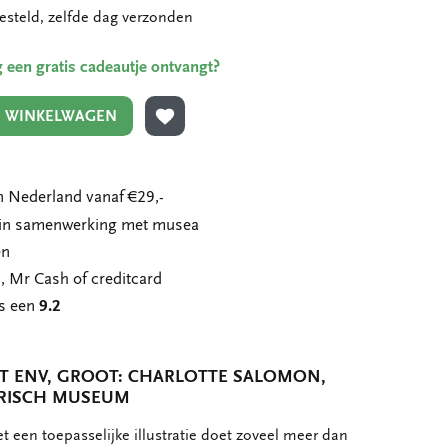
esteld, zelfde dag verzonden
ing een gratis cadeautje ontvangt?
N WINKELWAGEN
TOEVOEGEN AAN VERLANGLIJST
 Nederland vanaf €29,-
n in samenwerking met musea
en
, Mr Cash of creditcard
ns een
9.2
T ENV, GROOT: CHARLOTTE SALOMON,
ORISCH MUSEUM
 een toepasselijke illustratie doet zoveel meer dan