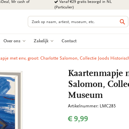
iDeal, Mr cash of
Vanaf €29 gratis bezorgd in NL
(Particulier)
Zoeken
Zo
Over ons
Zakelijk
Contact
pje met env, groot: Charlotte Salomon, Collectie Joods Histori
Kaartenmapje me
Salomon, Collec
Museum
Artikelnummer: LMC285
€ 9,99