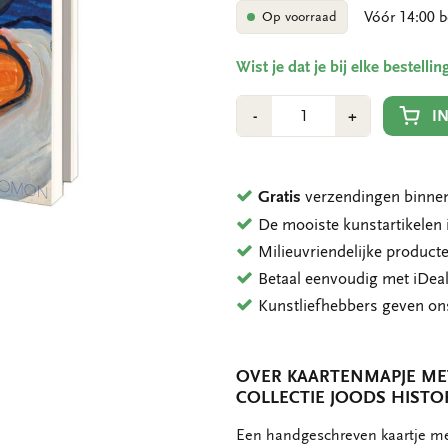
Vóór 14:00 b
Op voorraad
Wist je dat je bij elke bestell
Aantal
Min
Plus
I
-
+
1
1
Gratis
verzendingen binnen
De mooiste kunstartikele
Milieuvriendelijke product
Betaal eenvoudig met iDeal
Kunstliefhebbers geven o
OVER KAARTENMAPJE ME
COLLECTIE JOODS HIST
OMSCHRIJVING
Een handgeschreven kaartje met