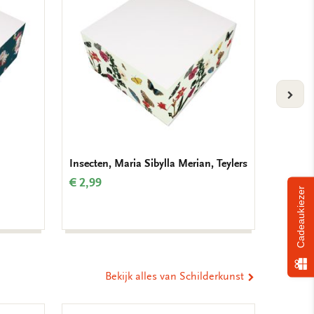
verlanglijst
verlanglijst
VOLG
Insecten, Maria Sibylla Merian, Teylers
Verjaar
Krolle
€ 2,99
Cadeaukiezer
€ 9,99
Bekijk alles van Schilderkunst