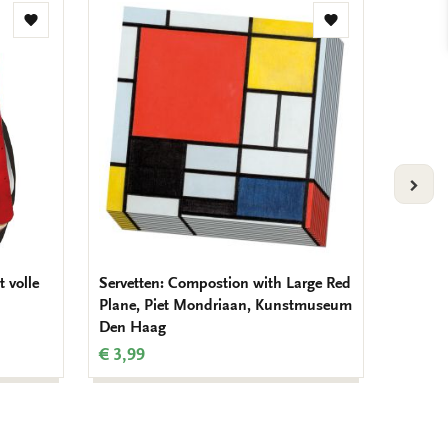
Toevoegen
Toevoegen
aan
aan
verlanglijst
verlanglijst
VOLG
t volle
Servetten: Compostion with Large Red
Cahierr
Plane, Piet Mondriaan, Kunstmuseum
een sch
Den Haag
Maarse
€ 3,99
€ 19,9