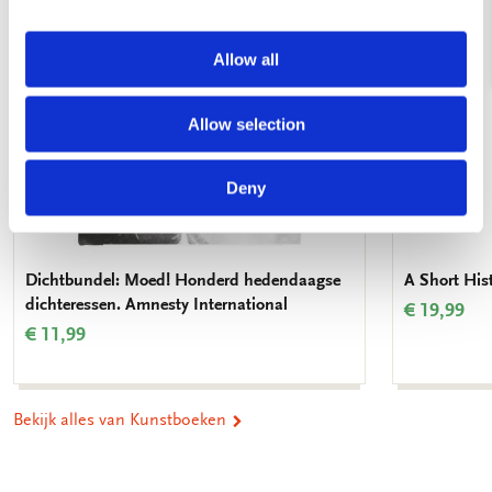
Allow all
Allow selection
Deny
Dichtbundel: Moed! Honderd hedendaagse
A Short His
dichteressen. Amnesty International
€ 19,99
€ 11,99
Bekijk alles van Kunstboeken