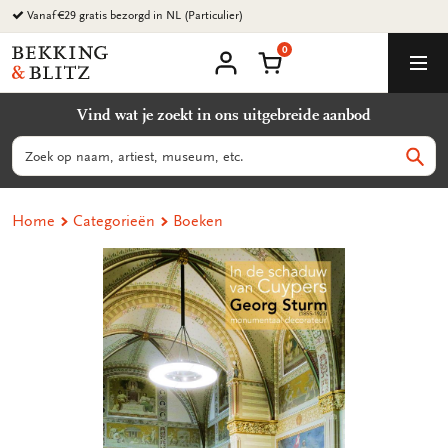
Ga
Vanaf €29 gratis bezorgd in NL (Particulier)
naar
0
content
Bekking
Winkelmand
Men
&
Mijn
account
Blitz
Vind wat je zoekt in ons uitgebreide aanbod
Uitgevers
B.V.
Zoeken
Zoek
Home
Categorieën
Boeken