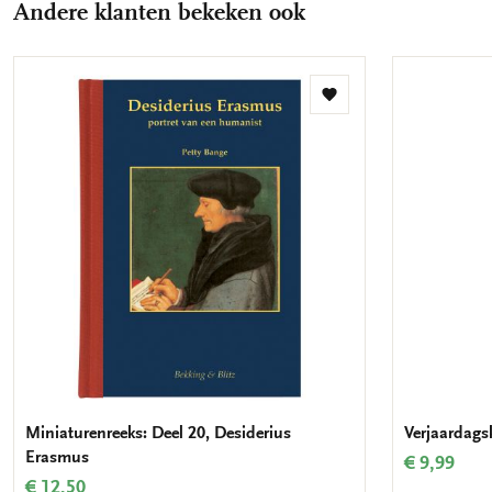
Andere klanten bekeken ook
Toevoegen
aan
verlanglijst
Miniaturenreeks: Deel 20, Desiderius
Verjaardags
Erasmus
€ 9,99
€ 12,50