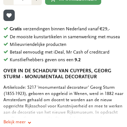
1
1
TOEVOEGEN AAN VERLANGLIJST
Gratis
verzendingen binnen Nederland vanaf €29,-
De mooiste kunstartikelen in samenwerking met musea
Milieuvriendelijke producten
Betaal eenvoudig met iDeal, Mr Cash of creditcard
Kunstliefhebbers geven ons een
9.2
OVER IN DE SCHADUW VAN CUYPERS, GEORG
STURM - MONUMENTAAL DECORATEUR
OMSCHRIJVING
Artikelcode: 5217 'monumentaal decorateur' Georg Sturm
(1855-1923), geboren en opgeleid in Wenen, werd in 1882 naar
Amsterdam gehaald om docent te worden aan de nieuw
opgerichte Rijksschool voor Kunstnijverheid en mee te werken
aan de decoratie van het nieuwe Rijksmuseum. In opdracht
van Pierre Cuypers maakte Sturm de kartons voor de
Bekijk meer
tegeltableaus aan de buitenmuren van het Rijksmuseum en