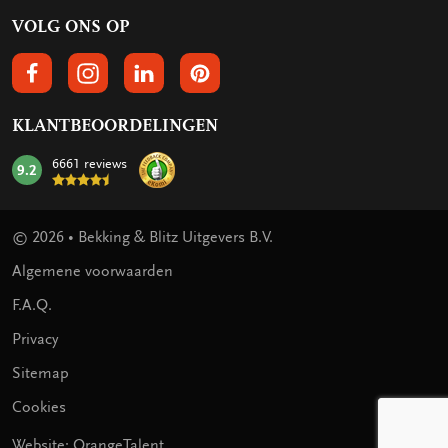
VOLG ONS OP
VOLGS ONS OP FACEBOOK
VOLG ONS OP INSTAGRAM
VOLG ONS OP LINKEDIN
VOLG ONS OP PINTEREST
KLANTBEOORDELINGEN
6661 reviews
9.2
mark:
© 2026 • Bekking & Blitz Uitgevers B.V.
Algemene voorwaarden
F.A.Q.
Privacy
Sitemap
Cookies
Website: OrangeTalent