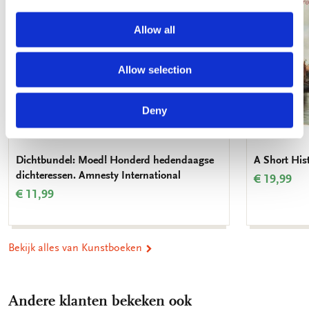
Allow all
Allow selection
Deny
Dichtbundel: Moed! Honderd hedendaagse
A Short His
dichteressen. Amnesty International
€ 19,99
€ 11,99
Bekijk alles van Kunstboeken
Andere klanten bekeken ook