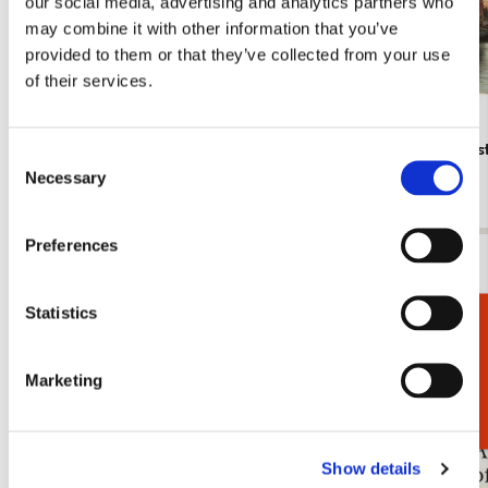
our social media, advertising and analytics partners who
may combine it with other information that you’ve
provided to them or that they’ve collected from your use
of their services.
Dichtbundel: Moed! Honderd hedendaagse
A Short His
Consent
dichteressen. Amnesty International
Necessary
€ 19,99
Selection
€ 11,99
Preferences
Bekijk alles van Boeken
Statistics
Cadeaukiezer
Meer van Kunstboeken
Marketing
Toevoegen
aan
verlanglijst
Show details