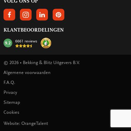
VOLG ONS OP
VOLGS ONS OP FACEBOOK
VOLG ONS OP INSTAGRAM
VOLG ONS OP LINKEDIN
VOLG ONS OP PINTEREST
KLANTBEOORDELINGEN
6661 reviews
9.2
mark:
© 2026 • Bekking & Blitz Uitgevers B.V.
Algemene voorwaarden
F.A.Q.
Privacy
Sitemap
Cookies
Website: OrangeTalent