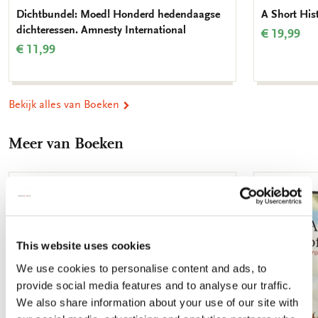
Errichtung des zweiten, heutigen Königsreichs - bis zum Ende
Dichtbundel: Moed! Honderd hedendaagse
A Short His
des 20. Jahrhunderts behandelt. Auteur: P.J. Rietbergen
dichteressen. Amnesty International
€ 19,99
Geïllustreerd: in kleur Uitvoering: hardcover Taal: Duits Aantal
€ 11,99
pagina's: 182 Formaat: 23,6 x 17,3 cm ISBN: 978 906109 3398
Bekijk alles van Boeken
Meer van Boeken
Toevoegen
aan
verlanglijst
This website uses cookies
We use cookies to personalise content and ads, to
provide social media features and to analyse our traffic.
We also share information about your use of our site with