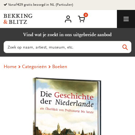
Ga
Vanaf €29 gratis bezorgd in NL (Particulier)
naar
0
content
Bekking
Winkelmand
Men
&
Mijn
account
Blitz
Vind wat je zoekt in ons uitgebreide aanbod
Uitgevers
B.V.
Zoeken
Zoek
Home
Categorieën
Boeken