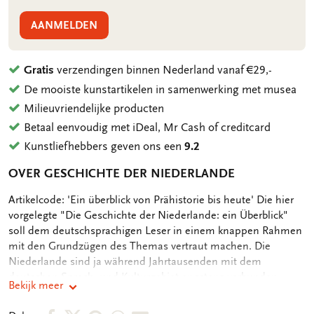
AANMELDEN
Gratis
verzendingen binnen Nederland vanaf €29,-
De mooiste kunstartikelen in samenwerking met musea
Milieuvriendelijke producten
Betaal eenvoudig met iDeal, Mr Cash of creditcard
Kunstliefhebbers geven ons een
9.2
OVER GESCHICHTE DER NIEDERLANDE
OMSCHRIJVING
Artikelcode: 'Ein überblick von Prähistorie bis heute' Die hier
vorgelegte "Die Geschichte der Niederlande: ein Überblick"
soll dem deutschsprachigen Leser in einem knappen Rahmen
mit den Grundzügen des Themas vertraut machen. Die
Niederlande sind ja während Jahrtausenden mit dem
deutschen Sprach- und Kulturgebiet engstens verbunden.
Bekijk meer
Auch heute haben die beiden Staaten politisch und
wirtschaftlich besondere Beziehungen. In keinem anderen