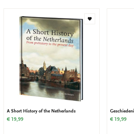
Toevoegen
aan
verlanglijst
A Short History of the Netherlands
Geschiedeni
€ 19,99
€ 19,99