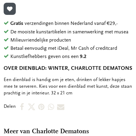
TOEVOEGEN AAN VERLANGLIJST
Gratis
verzendingen binnen Nederland vanaf €29,-
De mooiste kunstartikelen in samenwerking met musea
Milieuvriendelijke producten
Betaal eenvoudig met iDeal, Mr Cash of creditcard
Kunstliefhebbers geven ons een
9.2
OVER DIENBLAD: WINTER, CHARLOTTE DEMATONS
OMSCHRIJVING
Een dienblad is handig om je eten, drinken of lekker hapjes
mee te serveren. Kies voor een dienblad met kunst, deze staan
prachtig in je interieur. 32 x 21 cm
Deel
Deel
Deel
Deel
Deel
Delen
op
op
via
via
via
Facebook
X
Pinterest
WhatsApp
E-
Meer van Charlotte Dematons
mail