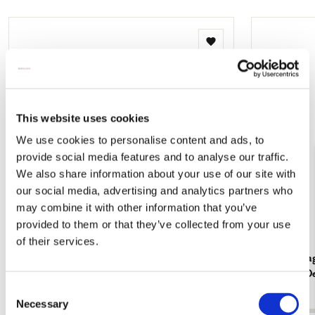
Toevoegen
aan
verlanglijst
This website uses cookies
We use cookies to personalise content and ads, to
provide social media features and to analyse our traffic.
We also share information about your use of our site with
our social media, advertising and analytics partners who
may combine it with other information that you’ve
provided to them or that they’ve collected from your use
of their services.
Koelkastmagneet: Draak en dinosaurus
Koelkastmagn
(alfabet), Charlotte Dematons
Charlotte 
Consent
€ 3,50
€ 3,50
Necessary
Selection