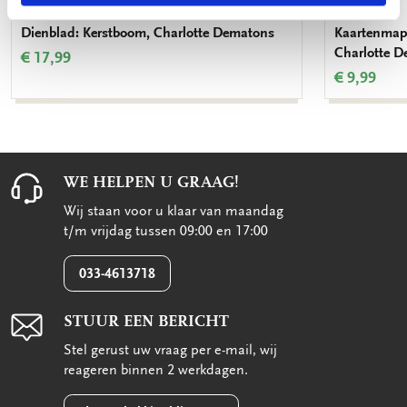
Dienblad: Kerstboom, Charlotte Dematons
Kaartenmapj
Charlotte 
€ 17,99
€ 9,99
WE HELPEN U GRAAG!
Wij staan voor u klaar van maandag
t/m vrijdag tussen 09:00 en 17:00
033-4613718
STUUR EEN BERICHT
Stel gerust uw vraag per e-mail, wij
reageren binnen 2 werkdagen.