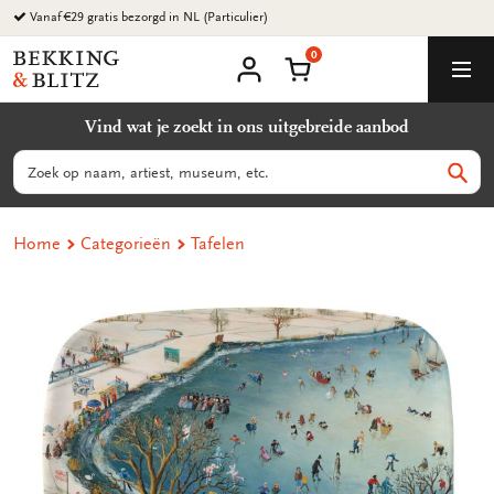
Ga
Vanaf €29 gratis bezorgd in NL (Particulier)
naar
0
content
Bekking
Winkelmand
Men
&
Mijn
account
Blitz
Vind wat je zoekt in ons uitgebreide aanbod
Uitgevers
B.V.
Zoeken
Zoek
Home
Categorieën
Tafelen