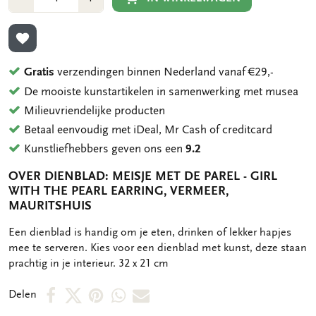
1
1
TOEVOEGEN AAN VERLANGLIJST
Gratis
verzendingen binnen Nederland vanaf €29,-
De mooiste kunstartikelen in samenwerking met musea
Milieuvriendelijke producten
Betaal eenvoudig met iDeal, Mr Cash of creditcard
Kunstliefhebbers geven ons een
9.2
OVER DIENBLAD: MEISJE MET DE PAREL - GIRL
WITH THE PEARL EARRING, VERMEER,
MAURITSHUIS
OMSCHRIJVING
Een dienblad is handig om je eten, drinken of lekker hapjes
mee te serveren. Kies voor een dienblad met kunst, deze staan
prachtig in je interieur. 32 x 21 cm
Deel
Deel
Deel
Deel
Deel
Delen