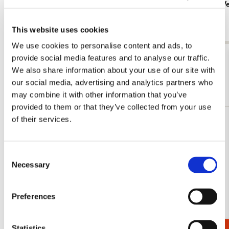
with the Pearl Earring, Johannes Vermeer,
Johannes V
Mauritshuis
€ 3,99
€ 3,50
This website uses cookies
We use cookies to personalise content and ads, to
Bekijk alles van Johannes Vermeer
provide social media features and to analyse our traffic.
We also share information about your use of our site with
our social media, advertising and analytics partners who
Meer van Mauritshuis
may combine it with other information that you’ve
provided to them or that they’ve collected from your use
of their services.
Toevoegen
aan
verlanglijst
Consent
Necessary
Selection
Preferences
Statistics