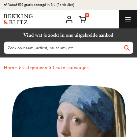
Ga
naar
0
content
Bekking
Winkelmand
Men
&
Mijn
account
Blitz
Vind wat je zoekt in ons uitgebreide aanbod
Uitgevers
B.V.
Zoeken
Zoek
Home
Categorieën
Leuke cadeautjes