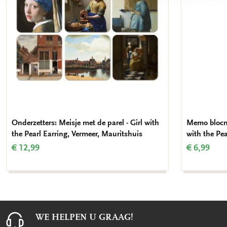
Onderzetters: Meisje met de parel - Girl with
Memo blocno
the Pearl Earring, Vermeer, Mauritshuis
with the Pea
€ 12,99
€ 6,99
WE HELPEN U GRAAG!