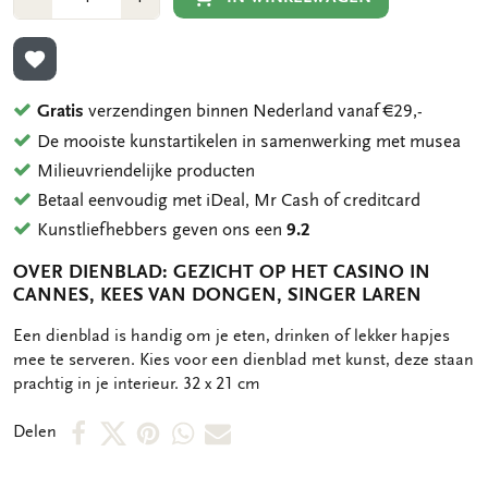
1
1
TOEVOEGEN AAN VERLANGLIJST
Gratis
verzendingen binnen Nederland vanaf €29,-
De mooiste kunstartikelen in samenwerking met musea
Milieuvriendelijke producten
Betaal eenvoudig met iDeal, Mr Cash of creditcard
Kunstliefhebbers geven ons een
9.2
OVER DIENBLAD: GEZICHT OP HET CASINO IN
CANNES, KEES VAN DONGEN, SINGER LAREN
OMSCHRIJVING
Een dienblad is handig om je eten, drinken of lekker hapjes
mee te serveren. Kies voor een dienblad met kunst, deze staan
prachtig in je interieur. 32 x 21 cm
Deel
Deel
Deel
Deel
Deel
Delen
op
op
via
via
via