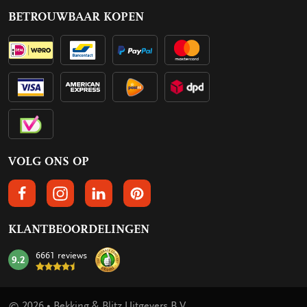
BETROUWBAAR KOPEN
VOLG ONS OP
VOLGS ONS OP FACEBOOK
VOLG ONS OP INSTAGRAM
VOLG ONS OP LINKEDIN
VOLG ONS OP PINTEREST
KLANTBEOORDELINGEN
6661 reviews
9.2
mark:
© 2026 • Bekking & Blitz Uitgevers B.V.