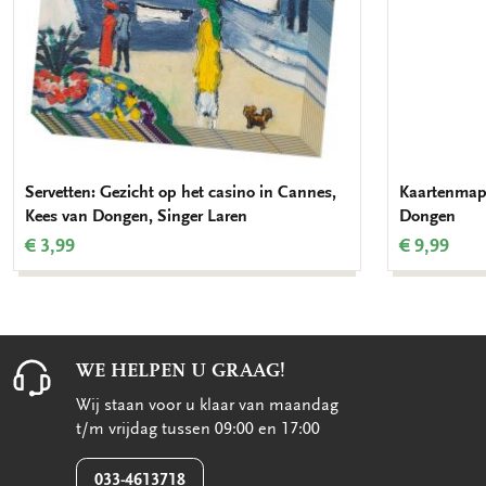
Servetten: Gezicht op het casino in Cannes,
Kaartenmapj
Kees van Dongen, Singer Laren
Dongen
€ 3,99
€ 9,99
WE HELPEN U GRAAG!
Wij staan voor u klaar van maandag
t/m vrijdag tussen 09:00 en 17:00
033-4613718