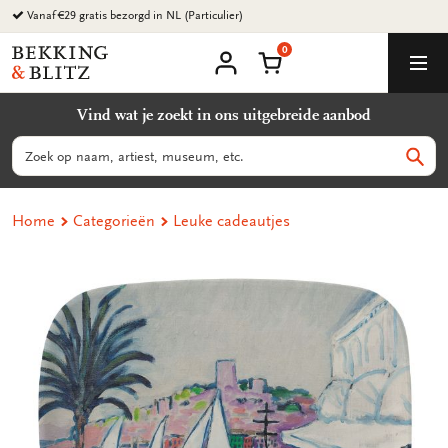
Ga
Vanaf €29 gratis bezorgd in NL (Particulier)
naar
0
content
Bekking
Winkelmand
Men
&
Mijn
account
Blitz
Vind wat je zoekt in ons uitgebreide aanbod
Uitgevers
B.V.
Zoeken
Zoek
Home
Categorieën
Leuke cadeautjes