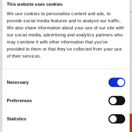
€ 9,99
This website uses cookies
We use cookies to personalise content and ads, to
provide social media features and to analyse our traffic.
Bekijk alles van Singer, Laren
We also share information about your use of our site with
our social media, advertising and analytics partners who
Meer van Kees van Dongen
may combine it with other information that you’ve
provided to them or that they’ve collected from your use
of their services.
Toevoegen
aan
verlanglijst
Consent
Necessary
Selection
Preferences
Statistics
Cadeaukiezer