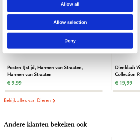
Allow all
Allow selection
Deny
Poster: IJstijd, Harmen van Straaten,
Dienblad: V
Harmen van Straaten
Collection
€ 9,99
€ 19,99
Bekijk alles van Dieren
Andere klanten bekeken ook