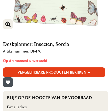
VERGROOT AFBEELDING
VERGROOT AFBEELDING
Deskplanner: Insecten, Sorcia
Artikelnummer: DP476
Op dit moment uitverkocht
VERGELIJKBARE PRODUCTEN BEKIJKEN
TOEVOEGEN AAN VERLANGLIJST
BLIJF OP DE HOOGTE VAN DE VOORRAAD
E-mailadres