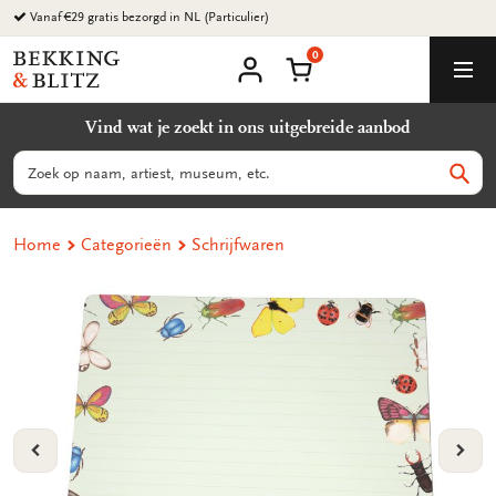
Ga
Vanaf €29 gratis bezorgd in NL (Particulier)
naar
0
content
Bekking
Winkelmand
Men
&
Mijn
account
Blitz
Vind wat je zoekt in ons uitgebreide aanbod
Uitgevers
B.V.
Zoeken
Zoek
Home
Categorieën
Schrijfwaren
VORIGE
VOL