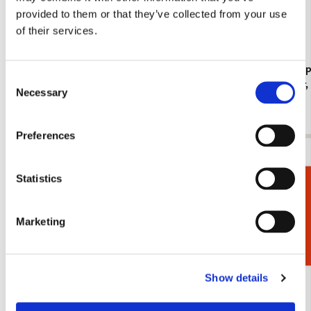
provided to them or that they’ve collected from your use
of their services.
Koelkastmagneet: Gouache from Leben? oder
Kaartenmapje
Consent
Theater? Charlotte Salomon, JHM
Jan Cremer
Necessary
Selection
€ 3,50
€ 9,99
Preferences
Bekijk alles van Cadeau voor haar
Statistics
Cadeaukiezer
Meer van Dieren
Marketing
Toevoegen
aan
verlanglijst
Show details