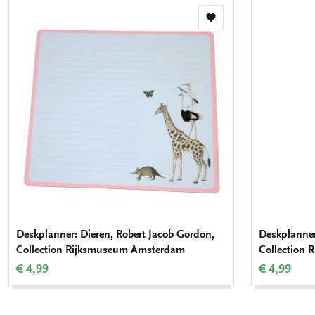
Toevoegen
aan
verlanglijst
Deskplanner: Dieren, Robert Jacob Gordon,
Deskplanner
Collection Rijksmuseum Amsterdam
Collection
€ 4,99
€ 4,99