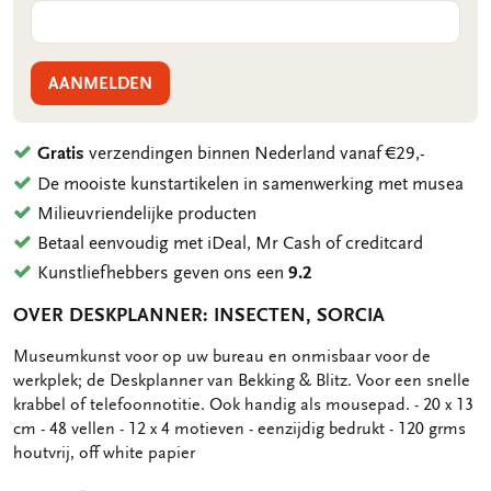
AANMELDEN
Gratis
verzendingen binnen Nederland vanaf €29,-
De mooiste kunstartikelen in samenwerking met musea
Milieuvriendelijke producten
Betaal eenvoudig met iDeal, Mr Cash of creditcard
Kunstliefhebbers geven ons een
9.2
OVER DESKPLANNER: INSECTEN, SORCIA
OMSCHRIJVING
Museumkunst voor op uw bureau en onmisbaar voor de
werkplek; de Deskplanner van Bekking & Blitz. Voor een snelle
krabbel of telefoonnotitie. Ook handig als mousepad. - 20 x 13
cm - 48 vellen - 12 x 4 motieven - eenzijdig bedrukt - 120 grms
houtvrij, off white papier