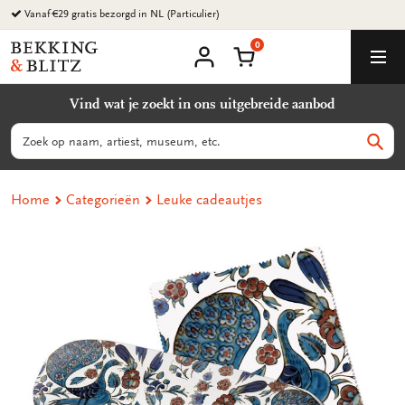
Ga
Vanaf €29 gratis bezorgd in NL (Particulier)
naar
0
content
Bekking
Winkelmand
Men
&
Mijn
account
Blitz
Vind wat je zoekt in ons uitgebreide aanbod
Uitgevers
B.V.
Zoeken
Zoek
Home
Categorieën
Leuke cadeautjes