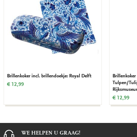
Brillenkoker incl. brillendoekje: Royal Delft
Brillenkoker 
Tulpen/Tulip
€ 12,99
Rijksmuse
€ 12,99
WE HELPEN U GRAAG!