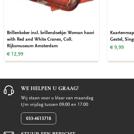
Brillenkoker incl. brillendoekje: Woman haori
Kaartenmapj
with Red and White Cranes, Coll.
Gestel, Sing
Rijksmuseum Amsterdam
€ 9,99
€ 12,99
WE HELPEN U GRAAG!
Wij staan voor u klaar van maandag
t/m vrijdag tussen 09:00 en 17:00
033-4613718