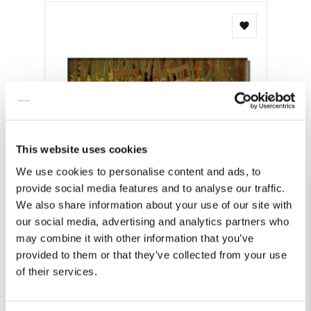
Daarnast was hij een zeer knap tekenaar en karikaturist.
Toevoegen
aan
verlanglijst
This website uses cookies
We use cookies to personalise content and ads, to
provide social media features and to analyse our traffic.
We also share information about your use of our site with
our social media, advertising and analytics partners who
may combine it with other information that you’ve
Koelkastmagneet: Herfstsalon, Juane Xue
provided to them or that they’ve collected from your use
€ 3,50
of their services.
Bekijk alles van Herfst