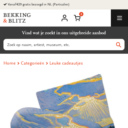
Ga
Vanaf €29 gratis bezorgd in NL (Particulier)
naar
0
content
Bekking
Winkelmand
Men
&
Mijn
account
Blitz
Vind wat je zoekt in ons uitgebreide aanbod
Uitgevers
B.V.
Zoeken
Zoek
Home
Categorieën
Leuke cadeautjes