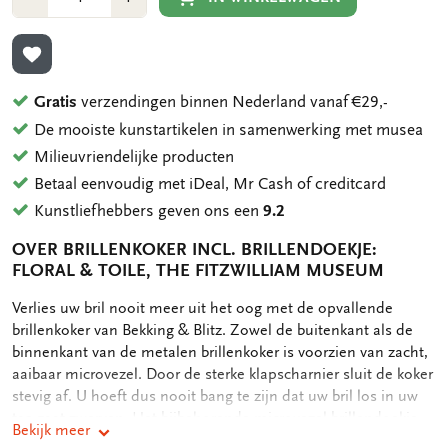
1
1
TOEVOEGEN AAN VERLANGLIJST
Gratis
verzendingen binnen Nederland vanaf €29,-
De mooiste kunstartikelen in samenwerking met musea
Milieuvriendelijke producten
Betaal eenvoudig met iDeal, Mr Cash of creditcard
Kunstliefhebbers geven ons een
9.2
OVER BRILLENKOKER INCL. BRILLENDOEKJE:
FLORAL & TOILE, THE FITZWILLIAM MUSEUM
OMSCHRIJVING
Verlies uw bril nooit meer uit het oog met de opvallende
brillenkoker van Bekking & Blitz. Zowel de buitenkant als de
binnenkant van de metalen brillenkoker is voorzien van zacht,
aaibaar microvezel. Door de sterke klapscharnier sluit de koker
stevig af. U hoeft dus nooit bang te zijn dat uw bril los in uw
tas gaat zwerven. Het bijbehorende microvezel brillendoekje
Bekijk meer
heeft dezelfde print als de brillenkoker. Microvezel zorgt voor