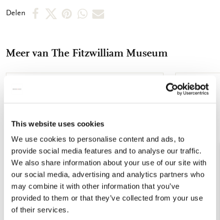
een krasvrije en streeploze reiniging van (zonne)brillen en
Deel
Deel
Deel
Deel
Deel
Delen
beeldschermen, zonder gebruik van schoonmaakmiddelen.
op
op
via
via
via
Brillenkoker - Formaat: 16 x 3,5 x 6 cm (bxhxd) - Buitenkant full
color bedrukt microvezel, - Binnenkantzwart microvezel
Facebook
X
Pinterest
WhatsApp
E-
Brillendoekje - Formaat: 18 x 15 cm - Enkelzijdig bedrukt
Meer van The Fitzwilliam Museum
mail
microvezel - Machinaal wasbaar op 60°Celsius, natuurlijk
drogen
Toevoegen
aan
verlanglijst
This website uses cookies
We use cookies to personalise content and ads, to
provide social media features and to analyse our traffic.
We also share information about your use of our site with
our social media, advertising and analytics partners who
may combine it with other information that you’ve
provided to them or that they’ve collected from your use
of their services.