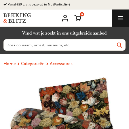
Ga
Vanaf €29 gratis bezorgd in NL (Particulier)
naar
0
content
Bekking
Winkelmand
Men
&
Mijn
account
Blitz
Vind wat je zoekt in ons uitgebreide aanbod
Uitgevers
B.V.
Zoeken
Zoek
Home
Categorieën
Accessoires