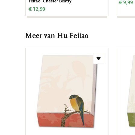
Feitao, Chester Beatty
€ 9,99
€ 12,99
Meer van Hu Feitao
Toevoegen
aan
verlanglijst