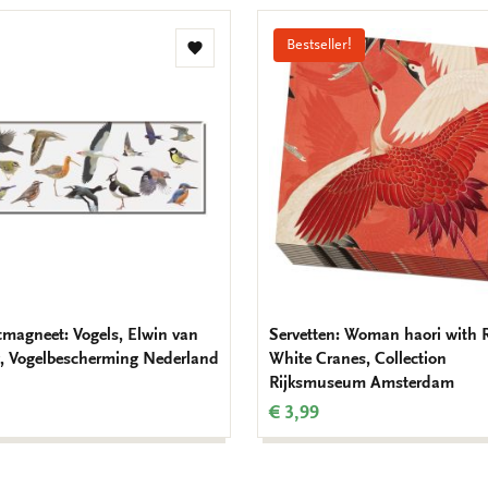
Bestseller!
Toevoegen
aan
verlanglijst
tmagneet: Vogels, Elwin van
Servetten: Woman haori with 
k, Vogelbescherming Nederland
White Cranes, Collection
Rijksmuseum Amsterdam
€ 3,99