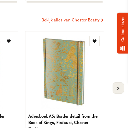
Cadeaukiezer
Bekijk alles van Chester Beatty
Toevoegen
Toevoegen
aan
aan
verlanglijst
verlanglijst
VOLG
der
Adresboek A5: Border detail from the
Kaarten
Book of Kings, Firdausi, Chester
Hokusai