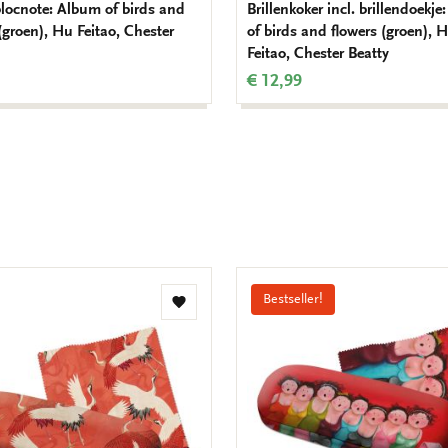
ocnote: Album of birds and
Brillenkoker incl. brillendoekj
(groen), Hu Feitao, Chester
of birds and flowers (groen), 
Feitao, Chester Beatty
€ 12,99
Bestseller!
Toevoegen
aan
verlanglijst