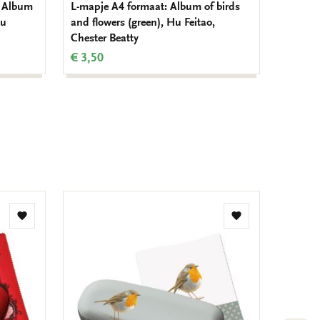
e: Album
L-mapje A4 formaat: Album of birds
Hu
and flowers (green), Hu Feitao,
Chester Beatty
€ 3,50
Toevoegen
Toevoegen
aan
aan
verlanglijst
verlanglijst