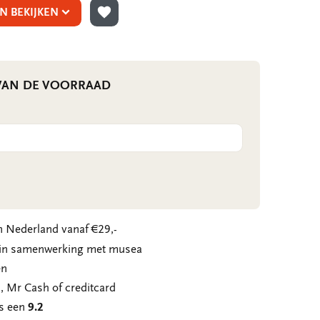
N BEKIJKEN
TOEVOEGEN AAN VERLANGLIJST
 VAN DE VOORRAAD
 Nederland vanaf €29,-
n in samenwerking met musea
en
, Mr Cash of creditcard
ns een
9.2