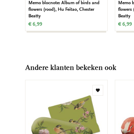
Memo blocnote: Album of birds and
Memo bl
flowers (rood), Hu Feitao, Chester
flowers 
Beatty
Beatty
€ 6,99
€ 6,99
Andere klanten bekeken ook
Toevoegen
aan
verlanglijst