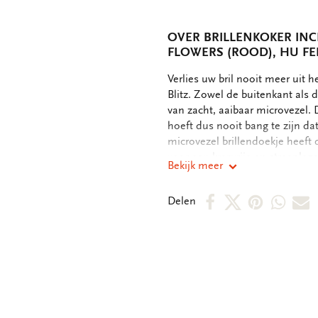
OVER BRILLENKOKER INC
FLOWERS (ROOD), HU FE
OMSCHRIJVING
Verlies uw bril nooit meer uit 
Blitz. Zowel de buitenkant als 
van zacht, aaibaar microvezel. D
hoeft dus nooit bang te zijn da
microvezel brillendoekje heeft d
voor een krasvrije en streeploz
Bekijk meer
zonder gebruik van schoonmaakm
(bxhxd) - Buitenkant full color
Deel
Deel
Deel
Deel
D
Delen
Brillendoekje - Formaat: 18 x 1
wasbaar op 60°Celsius, natuurl
op
op
via
via
v
Facebook
X
Pintere
Wha
E
m