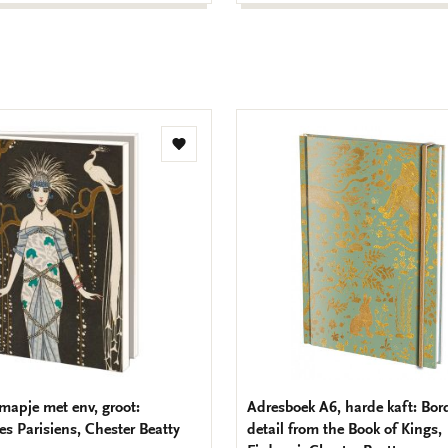
Toevoegen
aan
verlanglijst
mapje met env, groot:
Adresboek A6, harde kaft: Bor
s Parisiens, Chester Beatty
detail from the Book of Kings,