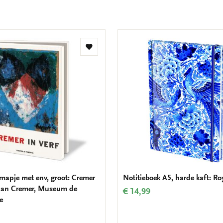
Toevoegen
aan
verlanglijst
mapje met env, groot: Cremer
Notitieboek A5, harde kaft: Ro
, Jan Cremer, Museum de
€ 14,99
e