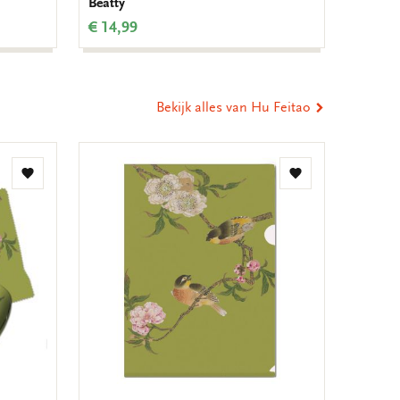
Beatty
€ 9,99
€ 14,99
Bekijk alles van Hu Feitao
Toevoegen
Toevoegen
aan
aan
verlanglijst
verlanglijst