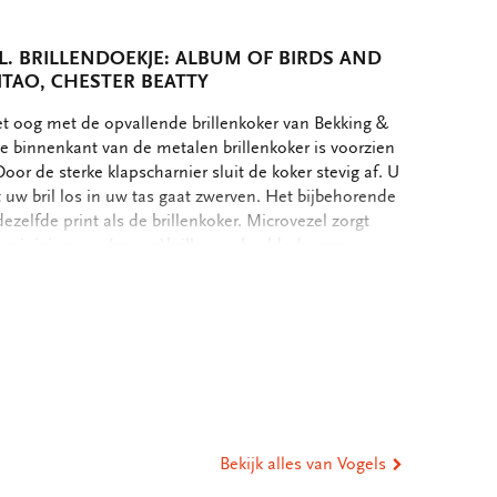
L. BRILLENDOEKJE: ALBUM OF BIRDS AND
ITAO, CHESTER BEATTY
het oog met de opvallende brillenkoker van Bekking &
de binnenkant van de metalen brillenkoker is voorzien
oor de sterke klapscharnier sluit de koker stevig af. U
t uw bril los in uw tas gaat zwerven. Het bijbehorende
ezelfde print als de brillenkoker. Microvezel zorgt
e reiniging van (zonne)brillen en beeldschermen,
iddelen. Brillenkoker - Formaat: 16 x 3,5 x 6 cm
 bedrukt microvezel, - Binnenkantzwart microvezel
eel
5 cm - Enkelzijdig bedrukt microvezel - Machinaal
ijk drogen
ia
st
tsApp
-
ail
Bekijk alles van Vogels