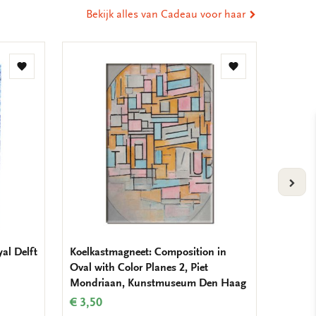
Bekijk alles van Cadeau voor haar
Toevoegen
Toevoegen
aan
aan
verlanglijst
verlanglijst
VOLG
yal Delft
Koelkastmagneet: Composition in
Koelkas
Oval with Color Planes 2, Piet
Mondr
Mondriaan, Kunstmuseum Den Haag
€ 3,50
€ 3,50