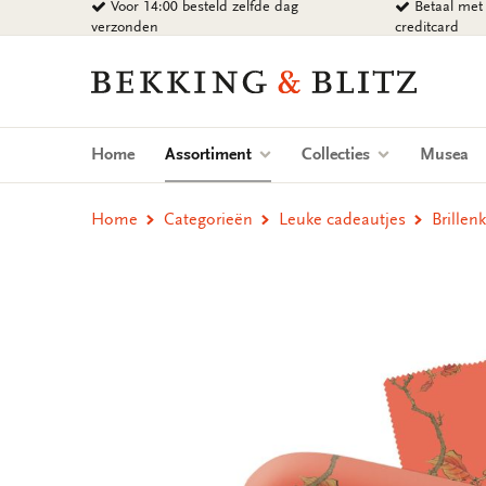
Voor 14:00 besteld zelfde dag
Betaal met 
Ga
verzonden
creditcard
naar
content
Bekking
&
Blitz
Uitgevers
(current)
Home
Assortiment
Collecties
Musea
B.V.
Home
Categorieën
Leuke cadeautjes
Brillen