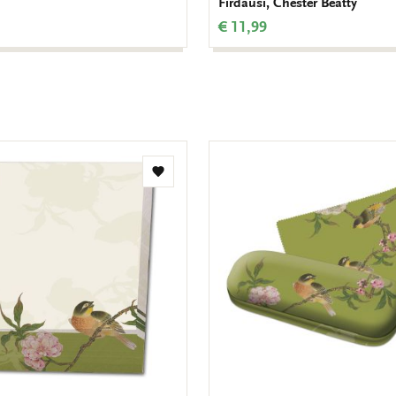
Firdausi, Chester Beatty
€ 11,99
Toevoegen
aan
verlanglijst