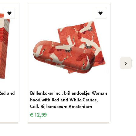
Toevoegen
Toevoegen
aan
aan
verlanglijst
verlanglijst
VOLG
Red and
Brillenkoker incl. brillendoekje: Woman
Briefp
haori with Red and White Cranes,
haori w
Coll. Rijksmuseum Amsterdam
Collec
€ 12,99
€ 7,99