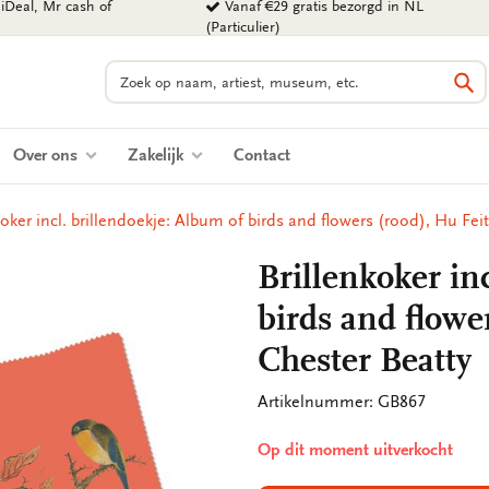
iDeal, Mr cash of
Vanaf €29 gratis bezorgd in NL
(Particulier)
Zoeken
Zo
Over ons
Zakelijk
Contact
koker incl. brillendoekje: Album of birds and flowers (rood), Hu Fei
Brillenkoker in
birds and flowe
Chester Beatty
Artikelnummer: GB867
Op dit moment uitverkocht