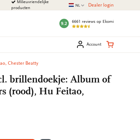
Milieuvriendelijke
Huidige taal
Dealer login
NL
producten
6661 reviews
op Ekomi
9.2
mark:
eken
Winkelman
Account
tao, Chester Beatty
cl. brillendoekje: Album of
rs (rood), Hu Feitao,