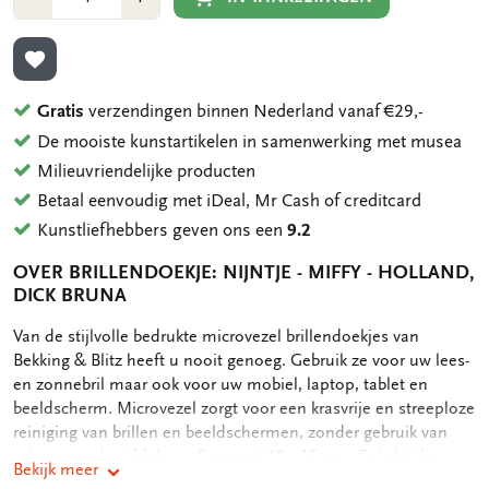
1
1
TOEVOEGEN AAN VERLANGLIJST
Gratis
verzendingen binnen Nederland vanaf €29,-
De mooiste kunstartikelen in samenwerking met musea
Milieuvriendelijke producten
Betaal eenvoudig met iDeal, Mr Cash of creditcard
Kunstliefhebbers geven ons een
9.2
OVER BRILLENDOEKJE: NIJNTJE - MIFFY - HOLLAND,
DICK BRUNA
OMSCHRIJVING
Van de stijlvolle bedrukte microvezel brillendoekjes van
Bekking & Blitz heeft u nooit genoeg. Gebruik ze voor uw lees-
en zonnebril maar ook voor uw mobiel, laptop, tablet en
beeldscherm. Microvezel zorgt voor een krasvrije en streeploze
reiniging van brillen en beeldschermen, zonder gebruik van
schoonmaakmiddelen. - Formaat: 18 x 15 cm - Enkelzijdig
Bekijk meer
bedrukt microvezel - Machinaal wasbaar op 60°Celsius,