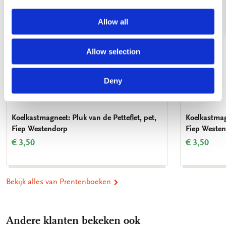
Allow all
Allow selection
Deny
Koelkastmagneet: Pluk van de Petteflet, pet,
Koelkastmag
Fiep Westendorp
Fiep Weste
€ 3,50
€ 3,50
Bekijk alles van Prentenboeken
Andere klanten bekeken ook