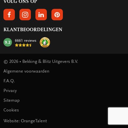
VOLG ONS OP
VOLGS ONS OP FACEBOOK
VOLG ONS OP INSTAGRAM
VOLG ONS OP LINKEDIN
VOLG ONS OP PINTEREST
KLANTBEOORDELINGEN
6661 reviews
9.2
mark:
© 2026 • Bekking & Blitz Uitgevers B.V.
Algemene voorwaarden
F.A.Q.
Privacy
Sitemap
Cookies
Website: OrangeTalent