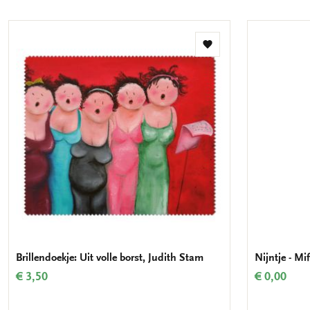
Toevoegen
aan
verlanglijst
Brillendoekje: Uit volle borst, Judith Stam
Nijntje - Mi
€ 3,50
€ 0,00