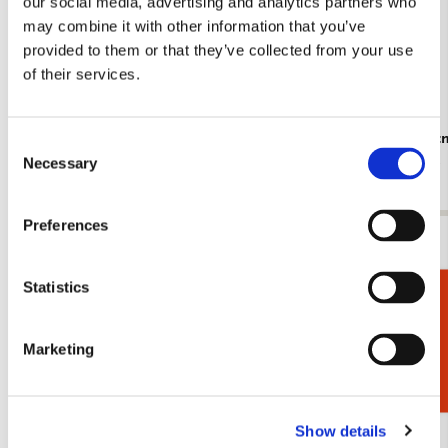
our social media, advertising and analytics partners who
may combine it with other information that you’ve
provided to them or that they’ve collected from your use
of their services.
Schrift A5: Nijntje - Miffy - Holland, Dick
Memo blocnot
Consent
Bruna
Dick Bruna
Necessary
Selection
€ 3,99
€ 6,99
Preferences
Bekijk alles van Nijntje Museum, Utrecht
Statistics
Cadeaukiezer
Meer van Prentenboeken
Marketing
Toevoegen
aan
verlanglijst
Show details