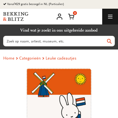
Ga
naar
0
content
Bekking
Winkelmand
Men
&
Mijn
account
Blitz
Vind wat je zoekt in ons uitgebreide aanbod
Uitgevers
B.V.
Zoeken
Zoek
Home
Categorieën
Leuke cadeautjes