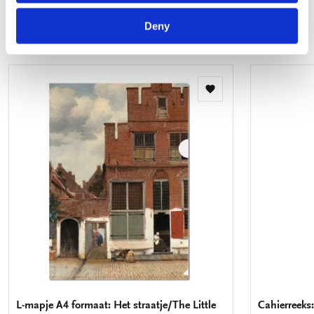
Deny
Meer van Hollandse Meesters
Toevoegen
aan
verlanglijst
L-mapje A4 formaat: Het straatje/The Little
Cahierreeks: