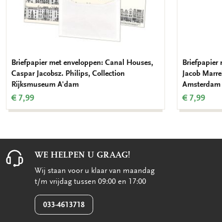
Briefpapier met enveloppen: Canal Houses,
Briefpapier
Caspar Jacobsz. Philips, Collection
Jacob Marre
Rijksmuseum A'dam
Amsterdam
€ 7,99
€ 7,99
WE HELPEN U GRAAG!
Wij staan voor u klaar van maandag
t/m vrijdag tussen 09:00 en 17:00
033-4613718