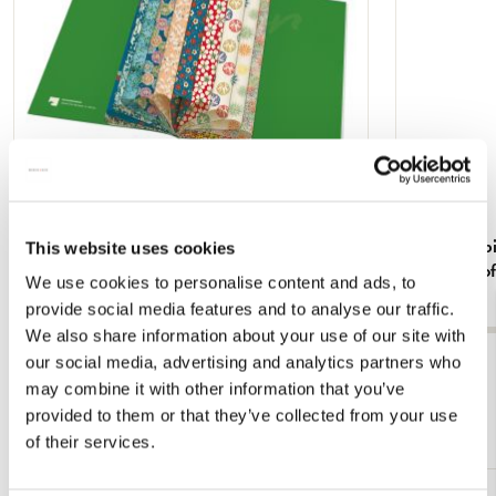
Cadeaupapier: Japan papers from the
Cadeaupapie
This website uses cookies
collection of the Kunstbibliothek
collection o
We use cookies to personalise content and ads, to
€ 16,99
€ 16,99
provide social media features and to analyse our traffic.
We also share information about your use of our site with
our social media, advertising and analytics partners who
Bekijk alles van Staatliche Museen zu Berlin
may combine it with other information that you’ve
provided to them or that they’ve collected from your use
Meer van Cadeau voor haar
of their services.