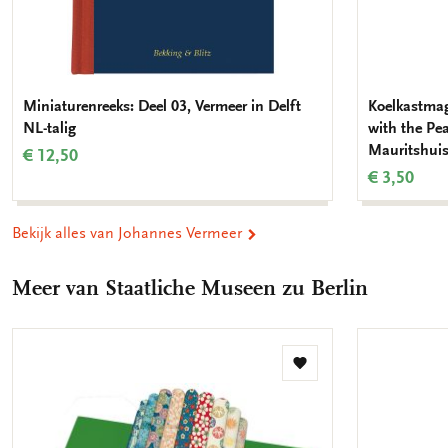
Miniaturenreeks: Deel 03, Vermeer in Delft
Koelkastmagn
NL-talig
with the Pea
Mauritshui
€ 12,50
€ 3,50
Bekijk alles van Johannes Vermeer
Meer van Staatliche Museen zu Berlin
Toevoegen
aan
verlanglijst