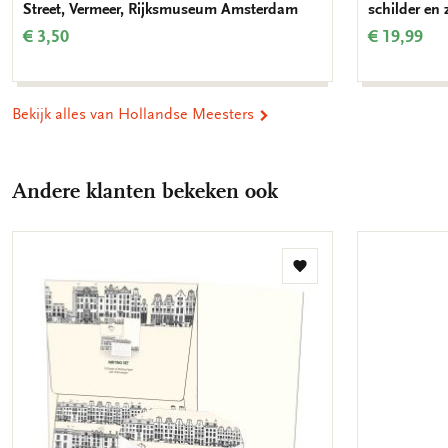
Street, Vermeer, Rijksmuseum Amsterdam
schilder en
€ 3,50
€ 19,99
Bekijk alles van Hollandse Meesters
Andere klanten bekeken ook
Toevoegen
aan
verlanglijst