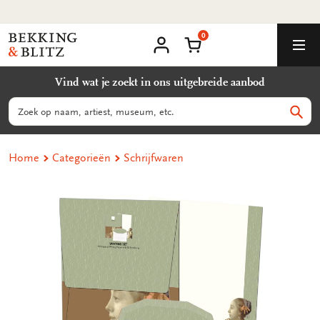
Ga
naar
0
content
Bekking
Winkelmand
Men
&
Mijn
account
Blitz
Vind wat je zoekt in ons uitgebreide aanbod
Uitgevers
B.V.
Zoeken
Zoek
Home
Categorieën
Schrijfwaren