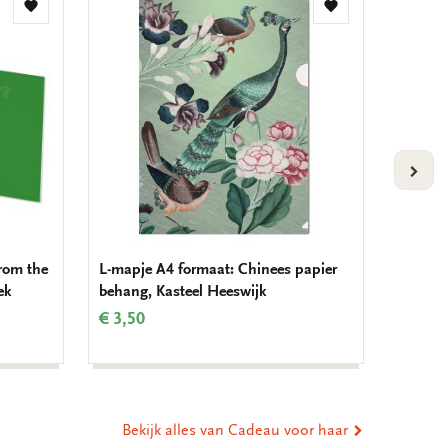
Toevoegen
Toevoegen
aan
aan
verlanglijst
verlanglijst
VOLG
rom the
L-mapje A4 formaat: Chinees papier
L-mapje
ek
behang, Kasteel Heeswijk
behang,
€ 3,50
€ 3,50
Bekijk alles van Cadeau voor haar