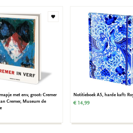
Toevoegen
aan
verlanglijst
mapje met env, groot: Cremer
Notitieboek A5, harde kaft: Ro
, Jan Cremer, Museum de
€ 14,99
e