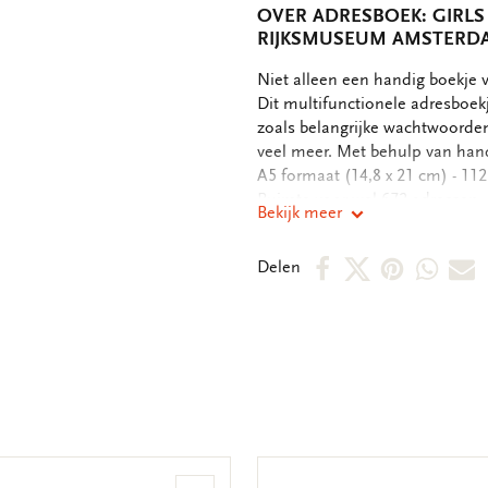
OVER ADRESBOEK: GIRLS
RIJKSMUSEUM AMSTERD
OMSCHRIJVING
Niet alleen een handig boekje
Dit multifunctionele adresboek
zoals belangrijke wachtwoorde
veel meer. Met behulp van handi
A5 formaat (14,8 x 21 cm) - 112 p
Ruimte voor wel 672 adressen - 
Bekijk meer
pennenhouder - Bedrukte schutb
- Mat gelamineerde kaft - 100 g
Deel
Deel
Deel
Deel
D
Delen
op
op
via
via
v
Facebook
X
Pintere
Wha
E
m