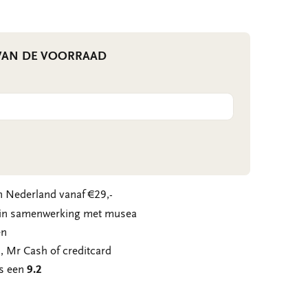
 VAN DE VOORRAAD
 Nederland vanaf €29,-
n in samenwerking met musea
en
, Mr Cash of creditcard
ns een
9.2