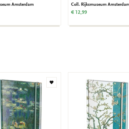
useum Amsterdam
Coll. Rijksmuseum Amsterda
€ 12,99
Toevoegen
aan
verlanglijst