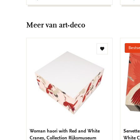
Meer van art-deco
Bestse
Toevoegen
aan
verlanglijst
Woman haori with Red and White
Servett
Cranes, Collection Rijksmuseum
White C