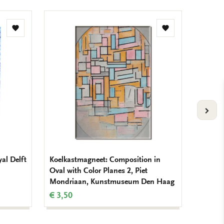
Toevoegen
Toevoegen
aan
aan
verlanglijst
verlanglijst
VOLG
yal Delft
Koelkastmagneet: Composition in
Koelkas
Oval with Color Planes 2, Piet
Mondr
Mondriaan, Kunstmuseum Den Haag
€ 3,50
€ 3,50