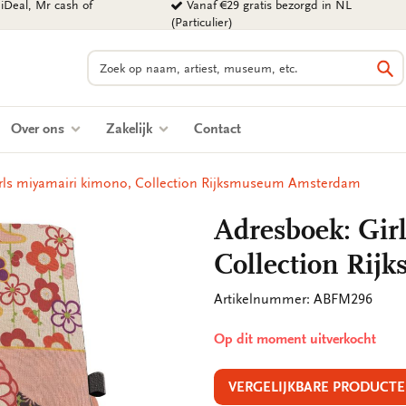
iDeal, Mr cash of
Vanaf €29 gratis bezorgd in NL
(Particulier)
Zoeken
Zo
Over ons
Zakelijk
Contact
rls miyamairi kimono, Collection Rijksmuseum Amsterdam
Adresboek: Gir
Collection Ri
Artikelnummer: ABFM296
Op dit moment uitverkocht
VERGELIJKBARE PRODUCTE