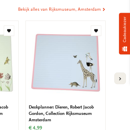
Bekijk alles van Rijksmuseum, Amsterdam
Cadeaukiezer
Toevoegen
Toevoegen
aan
aan
verlanglijst
verlanglijst
VOLG
Jacob
Deskplanner: Dieren, Robert Jacob
Woman 
um
Gordon, Collection Rijksmuseum
Cranes
Amsterdam
Amste
€ 4,99
€ 2,99