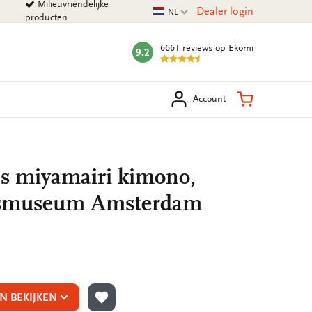
Milieuvriendelijke
Huidige taal
Dealer login
NL
producten
6661 reviews
op Ekomi
9.2
mark:
eken
Winkelman
Account
ls miyamairi kimono,
jksmuseum Amsterdam
N BEKIJKEN
TOEVOEGEN AAN VERLANGLIJST