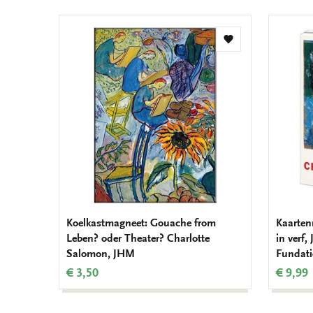
Toevoegen
aan
verlanglijst
Koelkastmagneet: Gouache from
Kaarten
Leben? oder Theater? Charlotte
in verf
Salomon, JHM
Fundati
€ 3,50
€ 9,99