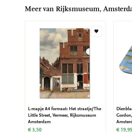
Meer van Rijksmuseum, Amster
Toevoegen
aan
verlanglijst
L-mapje A4 formaat: Het straatje/The
Dienbla
Little Street, Vermeer, Rijksmuseum
Gordon,
Amsterdam
Amster
€ 3,50
€ 19,9