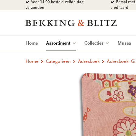
Voor 14:00 besteld zelfde dag
Betaal met 
Ga
verzonden
creditcard
naar
content
Bekking
&
Blitz
Uitgevers
(current)
Home
Assortiment
Collecties
Musea
B.V.
Home
Categorieën
Adresboek
Adresboek: Gi