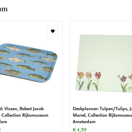
dam
Toevoegen
aan
verlanglijst
d: Vissen, Robert Jacob
Deskplanner: Tulpen/Tulips, 
 Collection Rijksmuseum
Marrel, Collection Rijksmuse
dam
Amsterdam
9
€ 4,99