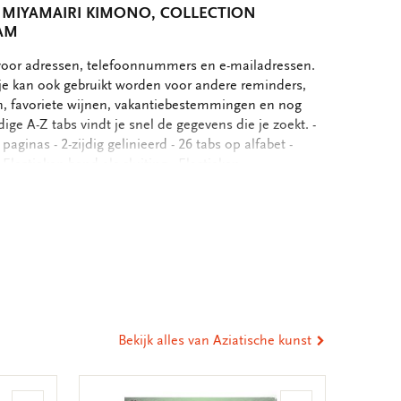
 MIYAMAIRI KIMONO, COLLECTION
AM
 voor adressen, telefoonnummers en e-mailadressen.
je kan ook gebruikt worden voor andere reminders,
n, favoriete wijnen, vakantiebestemmingen en nog
ge A-Z tabs vindt je snel de gegevens die je zoekt. -
aginas - 2-zijdig gelinieerd - 26 tabs op alfabet -
Elastieken band als sluiting - Elastieken
laden - Gebonden, met textiel bedrukte flexibele kaft
rms houtvrij, off white papier - Gewicht: 246 gram
eel
ia
st
tsApp
-
ail
Bekijk alles van Aziatische kunst