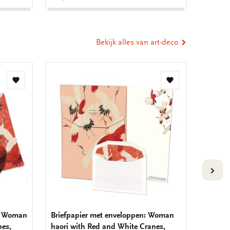
Bekijk alles van art-deco
Toevoegen
Toevoegen
aan
aan
verlanglijst
verlanglijst
VOLG
je: Woman
Briefpapier met enveloppen: Woman
Brillen
nes,
haori with Red and White Cranes,
and Whi