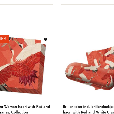
ller!
Toevoegen
aan
verlanglijst
en: Woman haori with Red and
Brillenkoker incl. brillendoek
ranes, Collection
haori with Red and White Cra