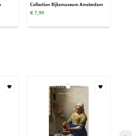
m
Collection Rijksmuseum Amsterdam
Rijksm
€ 7,99
€ 3,50
Toevoegen
Toevoegen
aan
aan
verlanglijst
verlanglijst