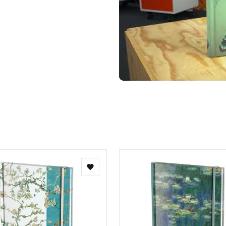
jdig gelinieerd - 26 tabs op
 snee - Gekleurde schutbladen -
- 100 grms houtvrij, off white
Toevoegen
aan
verlanglijst