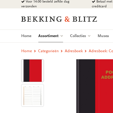
Voor 14:00 besteld zelfde dag
Betaal met 
Ga
verzonden
creditcard
naar
content
Bekking
&
Blitz
Uitgevers
(current)
Home
Assortiment
Collecties
Musea
B.V.
Home
Categorieën
Adresboek
Adresboek: C