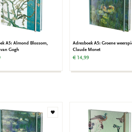
ek A5: Almond Blossom,
Adresboek A5: Groene weerspi
 van Gogh
Claude Monet
9
€ 14,99
Toevoegen
aan
verlanglijst