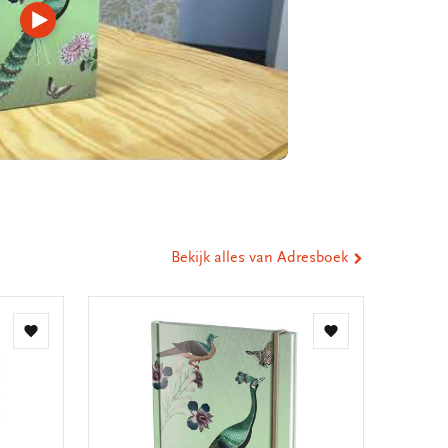
Video
afspelen
Bekijk alles van Adresboek
Toevoegen
Toevoegen
aan
aan
verlanglijst
verlanglijst