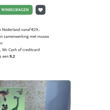
N WINKELWAGEN
TOEVOEGEN AAN VERLANGLIJST
 Nederland vanaf €29,-
n in samenwerking met musea
en
, Mr Cash of creditcard
ns een
9.2