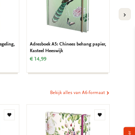
VOLG
egeling,
Adresboek A5: Chinees behang papier,
Adresbo
Kasteel Heeswijk
artwork
Fitzwi
€ 14,99
€ 14,9
Bekijk alles van A6-formaat
Toevoegen
Toevoegen
aan
aan
verlanglijst
verlanglijst