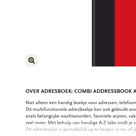
VERGROOT AFBEELDING
VERGROOT AFBEELDING
OVER ADRESBOEK: COMBI ADDRESSBOOK 
OMSCHRIJVING
Niet alleen een handig boekje voor adressen, telef
Dit multifunctionele adresboekje kan ook gebruikt w
zoals belangrijke wachtwoorden, favoriete wijnen, v
veel meer. Met behulp van handige A-Z tabs vindt je s
Dit adresboekje is gemakkelijk op te bergen in tas of 