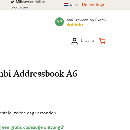
Milieuvriendelijke
Huidige taal
Dealer login
NL
producten
6661 reviews
op Ekomi
9.2
mark:
eken
Winkelman
Account
mbi Addressbook A6
esteld, zelfde dag verzonden
ing een gratis cadeautje ontvangt?