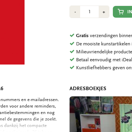
Aantal
Min
Plus
I
-
+
1
1
Gratis
verzendingen binnen
De mooiste kunstartikele
Milieuvriendelijke product
Betaal eenvoudig met iDeal
Kunstliefhebbers geven o
A6
ADRESBOEKJES
oonnummers en e-mailadressen.
orden voor andere reminders,
akantiebestemmingen en nog
nel de gegevens die je zoekt.
jas dankzij het compacte