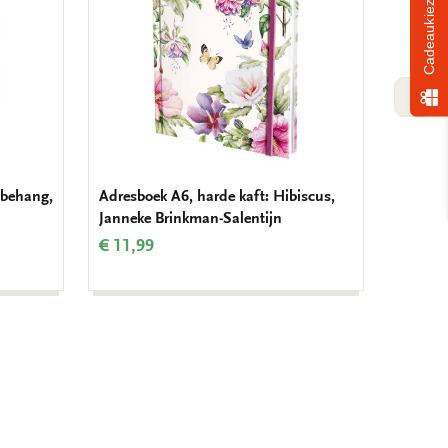
Cadeaukiezer
VOLG
 behang,
Adresboek A6, harde kaft: Hibiscus,
Adresbo
Janneke Brinkman-Salentijn
borst, 
€ 11,99
€ 11,9