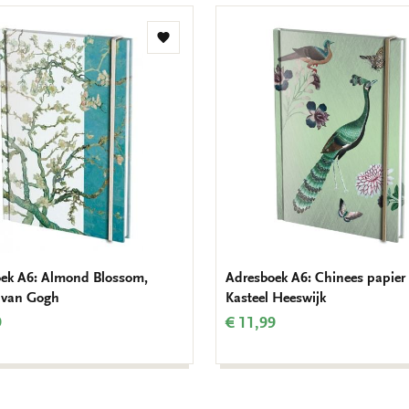
Toevoegen
aan
verlanglijst
ek A6: Almond Blossom,
Adresboek A6: Chinees papier
 van Gogh
Kasteel Heeswijk
9
€ 11,99