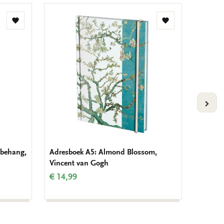
Toevoegen
Toevoegen
aan
aan
verlanglijst
verlanglijst
VOLG
 behang,
Adresboek A5: Almond Blossom,
Adresb
Vincent van Gogh
Kasteel
€ 14,99
€ 14,9