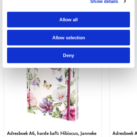
Show details
Andere klanten bekeken ook
Allow all
Allow selection
Toevoegen
aan
verlanglijst
Deny
Adresboek A6, harde kaft: Hibiscus, Janneke
Adresboek A5