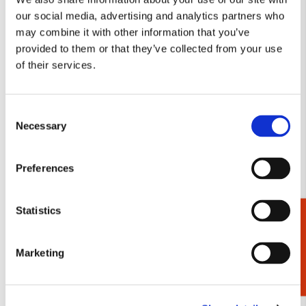
Toevoegen
our social media, advertising and analytics partners who
aan
may combine it with other information that you’ve
verlanglijst
provided to them or that they’ve collected from your use
of their services.
Consent
Necessary
Selection
Preferences
Statistics
Cadeaukiezer
Schrift A5: Die Klosterbibliothek, Maria
Notitieboek 
Laach
Klosterbibli
€ 3,99
€ 11,99
Marketing
Bekijk alles van Maria Laach