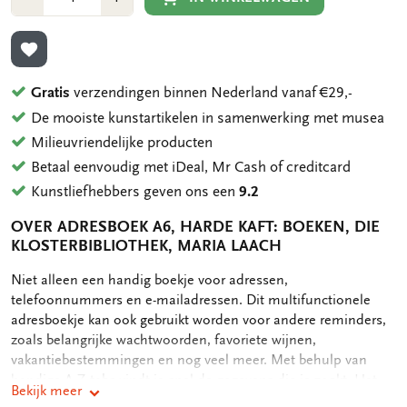
1
1
TOEVOEGEN AAN VERLANGLIJST
Gratis
verzendingen binnen Nederland vanaf €29,-
De mooiste kunstartikelen in samenwerking met musea
Milieuvriendelijke producten
Betaal eenvoudig met iDeal, Mr Cash of creditcard
Kunstliefhebbers geven ons een
9.2
OVER ADRESBOEK A6, HARDE KAFT: BOEKEN, DIE
KLOSTERBIBLIOTHEK, MARIA LAACH
OMSCHRIJVING
Niet alleen een handig boekje voor adressen,
telefoonnummers en e-mailadressen. Dit multifunctionele
adresboekje kan ook gebruikt worden voor andere reminders,
zoals belangrijke wachtwoorden, favoriete wijnen,
vakantiebestemmingen en nog veel meer. Met behulp van
handige A-Z tabs vindt je snel de gegevens die je zoekt. Het
Bekijk meer
adresboekje bevat achterin nog een handig opbergvak voor