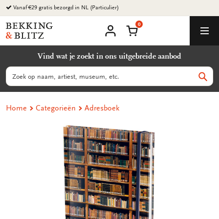
Ga
Vanaf €29 gratis bezorgd in NL (Particulier)
naar
0
content
Bekking
Winkelmand
Men
&
Mijn
account
Blitz
Vind wat je zoekt in ons uitgebreide aanbod
Uitgevers
B.V.
Zoeken
Zoek
Home
Categorieën
Adresboek