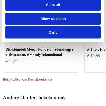
Allow all
Allow selection
Deny
Dichtbundel: Moed! Honderd hedendaagse
A Short His
dichteressen. Amnesty International
€ 19,99
€ 11,99
Bekijk alles van Kunstboeken
Andere klanten bekeken ook