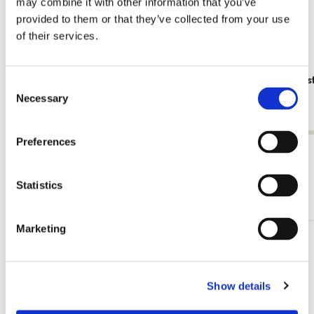
may combine it with other information that you’ve
provided to them or that they’ve collected from your use
of their services.
Dichtbundel: Moed! Honderd hedendaagse
A Short His
Consent
dichteressen. Amnesty International
€ 19,99
Necessary
Selection
€ 11,99
Preferences
Bekijk alles van Boeken
Statistics
Meer van Kunstboeken
Marketing
Toevoegen
aan
verlanglijst
Show details