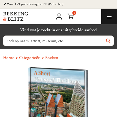
Ga
Vanaf €29 gratis bezorgd in NL (Particulier)
naar
0
content
Bekking
Winkelmand
Men
&
Mijn
account
Blitz
Vind wat je zoekt in ons uitgebreide aanbod
Uitgevers
B.V.
Zoeken
Zoek
Home
Categorieën
Boeken