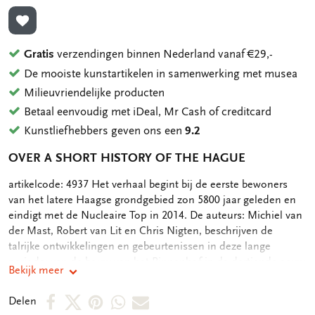
TOEVOEGEN AAN VERLANGLIJST
Gratis
verzendingen binnen Nederland vanaf €29,-
De mooiste kunstartikelen in samenwerking met musea
Milieuvriendelijke producten
Betaal eenvoudig met iDeal, Mr Cash of creditcard
Kunstliefhebbers geven ons een
9.2
OVER A SHORT HISTORY OF THE HAGUE
OMSCHRIJVING
artikelcode: 4937 Het verhaal begint bij de eerste bewoners
van het latere Haagse grondgebied zon 5800 jaar geleden en
eindigt met de Nucleaire Top in 2014. De auteurs: Michiel van
der Mast, Robert van Lit en Chris Nigten, beschrijven de
talrijke ontwikkelingen en gebeurtenissen in deze lange
periode: van de bouw van het Binnenhof in de dertiende eeuw
Bekijk meer
tot het IJspaleis (de bijnaam van het nieuwe stadhuis); van
lakennijverheid tot ijzergieterij Enthoven; van Mozarts
Deel
Deel
Deel
Deel
Deel
Delen
optredens tot het geruchtmakende concert van de Rolling