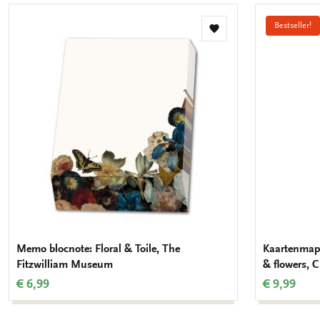
Bestseller!
Toevoegen
aan
verlanglijst
Memo blocnote: Floral & Toile, The
Kaartenmapj
Fitzwilliam Museum
& flowers, C
€ 6,99
€ 9,99