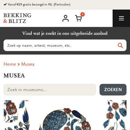
Ga
naar
0
content
Bekking
Winkelmand
Men
&
Mijn
account
Blitz
Vind wat je zoekt in ons uitgebreide aanbod
Uitgevers
B.V.
Zoeken
Zoek
Home
Musea
MUSEA
ZOEKEN
Zoek
in
museums...