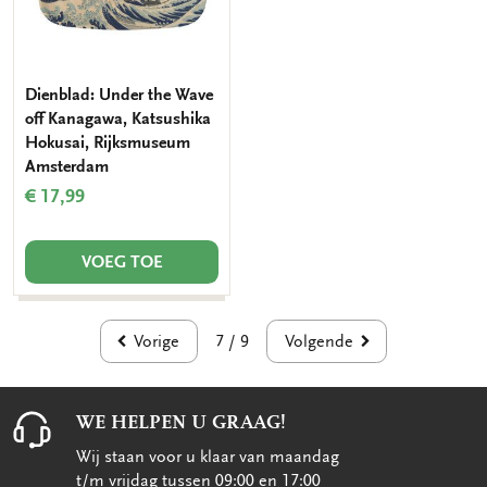
Dienblad: Under the Wave
off Kanagawa, Katsushika
Hokusai, Rijksmuseum
Amsterdam
€ 17,99
VOEG TOE
Vorige
Volgende
7 / 9
WE HELPEN U GRAAG!
Wij staan voor u klaar van maandag
t/m vrijdag tussen 09:00 en 17:00