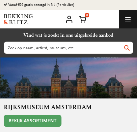
Ga
Vanaf €29 gratis bezorgd in NL (Particulier)
naar
0
content
Bekking
Winkelmand
Men
&
Mijn
account
Blitz
Vind wat je zoekt in ons uitgebreide aanbod
Uitgevers
B.V.
Zoeken
Zoek
RIJKSMUSEUM AMSTERDAM
BEKIJK ASSORTIMENT