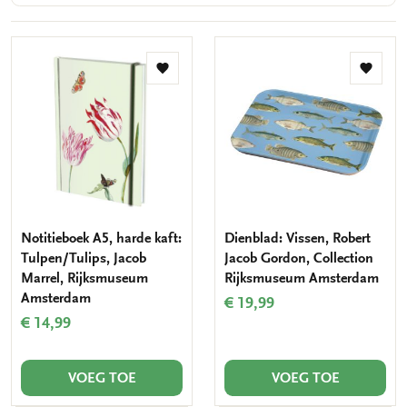
Toevoegen
Toevo
aan
aan
verlanglijst
verlang
Notitieboek A5, harde kaft:
Dienblad: Vissen, Robert
Tulpen/Tulips, Jacob
Jacob Gordon, Collection
Marrel, Rijksmuseum
Rijksmuseum Amsterdam
Amsterdam
€ 19,99
€ 14,99
VOEG TOE
VOEG TOE