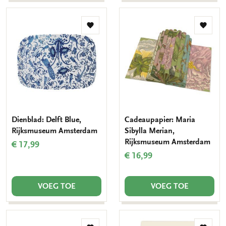
Toevoegen
Toevo
aan
aan
verlanglijst
verlang
Dienblad: Delft Blue,
Cadeaupapier: Maria
Rijksmuseum Amsterdam
Sibylla Merian,
Rijksmuseum Amsterdam
€ 17,99
€ 16,99
VOEG TOE
VOEG TOE