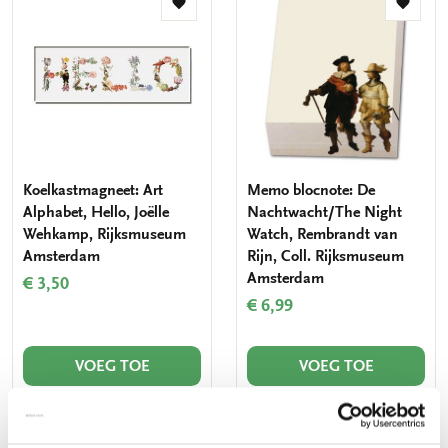
Toevoegen
Toevo
aan
aan
verlanglijst
verlang
Koelkastmagneet: Art
Memo blocnote: De
Alphabet, Hello, Joëlle
Nachtwacht/The Night
Wehkamp, Rijksmuseum
Watch, Rembrandt van
Amsterdam
Rijn, Coll. Rijksmuseum
Amsterdam
€ 3,50
€ 6,99
VOEG TOE
VOEG TOE