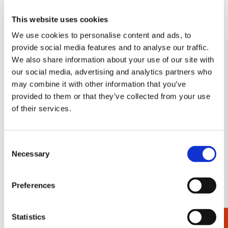
Toevoegen
Toevo
aan
aan
This website uses cookies
verlanglijst
verlang
We use cookies to personalise content and ads, to
provide social media features and to analyse our traffic.
We also share information about your use of our site with
our social media, advertising and analytics partners who
may combine it with other information that you’ve
Koelkastmagneet: Art
Notitieboek A5, harde kaft:
provided to them or that they’ve collected from your use
Alphabet, Art, Joëlle
Tulpen/Tulips, Jacob
of their services.
Wehkamp, Rijksmuseum
Marrel, Rijksmuseum
Amsterdam
Amsterdam
€ 3,50
€ 14,99
Consent
Necessary
Selection
VOEG TOE
VOEG TOE
Preferences
Statistics
Toevoegen
Toevo