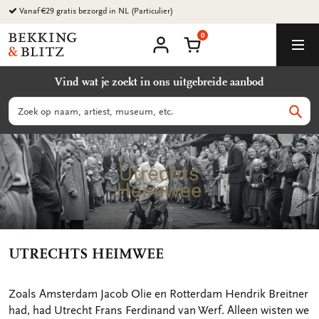
Ga
Vanaf €29 gratis bezorgd in NL (Particulier)
naar
0
content
Bekking
Winkelmand
Men
&
Mijn
account
Blitz
Vind wat je zoekt in ons uitgebreide aanbod
Uitgevers
B.V.
Zoeken
Zoek
UTRECHTS HEIMWEE
Zoals Amsterdam Jacob Olie en Rotterdam Hendrik Breitner
had, had Utrecht Frans Ferdinand van Werf. Alleen wisten we