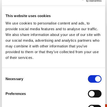
Toevoegen
Toevo
This website uses cookies
aan
aan
verlanglijst
verlang
We use cookies to personalise content and ads, to
provide social media features and to analyse our traffic.
We also share information about your use of our site with
our social media, advertising and analytics partners who
may combine it with other information that you’ve
provided to them or that they’ve collected from your use
Poster: Utrechts Heimwee
Poster: Utrechts Heimwee
of their services.
3, Studio Joost Gijzel
4, Studio Joost Gijzel
€ 9,99
€ 9,99
Consent
Necessary
Selection
VOEG TOE
VOEG TOE
Preferences
Toevoegen
aan