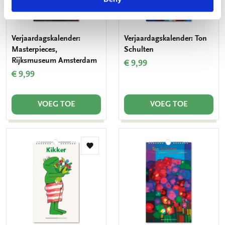
Verjaardagskalender:
Verjaardagskalender: Ton
Masterpieces,
Schulten
Rijksmuseum Amsterdam
€ 9,99
€ 9,99
VOEG TOE
VOEG TOE
Toevoegen
aan
verlanglijst