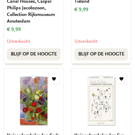
Canal Houses, Caspar
Tieland
Philips Jacobszoon,
€ 9,99
Collection Rijksmuseum
Amsterdam
€ 9,99
Uitverkocht
Uitverkocht
BLIJF OP DE HOOGTE
BLIJF OP DE HOOGTE
Toevoegen
Toevo
aan
aan
verlanglijst
verlang