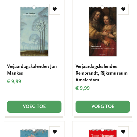
Toevoegen
Toevo
aan
aan
verlanglijst
verlang
Verjaardagskalender: Jan
Verjaardagskalender:
Mankes
Rembrandt, Rijksmuseum
Amsterdam
€ 9,99
€ 9,99
VOEG TOE
VOEG TOE
Toevoegen
Toevo