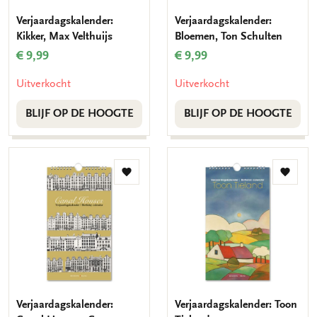
Verjaardagskalender:
Verjaardagskalender:
Kikker, Max Velthuijs
Bloemen, Ton Schulten
€ 9,99
€ 9,99
Uitverkocht
Uitverkocht
BLIJF OP DE HOOGTE
BLIJF OP DE HOOGTE
Toevoegen
Toevo
aan
aan
verlanglijst
verlang
Verjaardagskalender:
Verjaardagskalender: Toon