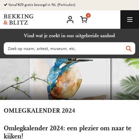
Ga
naar
0
content
Bekking
Winkelmand
Men
&
Mijn
account
Blitz
Vind wat je zoekt in ons uitgebreide aanbod
Uitgevers
B.V.
Zoeken
Zoek
OMLEGKALENDER 2024
Omlegkalender 2024: een plezier om naar te
kijken!