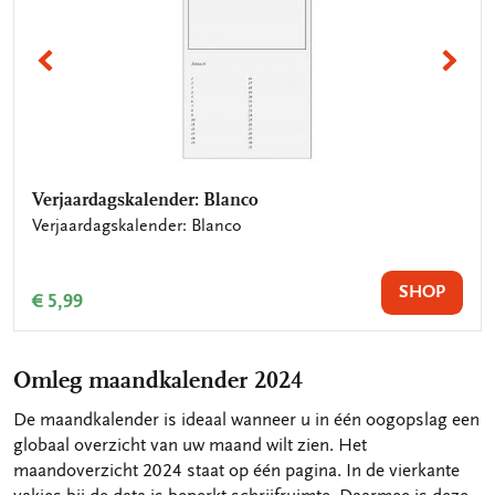
VORIGE
VO
Verjaardagskalender: Blanco
Verjaardagskalender: Eva Gans
Verjaardagskalender: Blanco
Verjaardagskalender: Eva Gans
SHOP
SHOP
€ 5,99
€ 9,99
Omleg maandkalender 2024
De maandkalender is ideaal wanneer u in één oogopslag een
globaal overzicht van uw maand wilt zien. Het
maandoverzicht 2024 staat op één pagina. In de vierkante