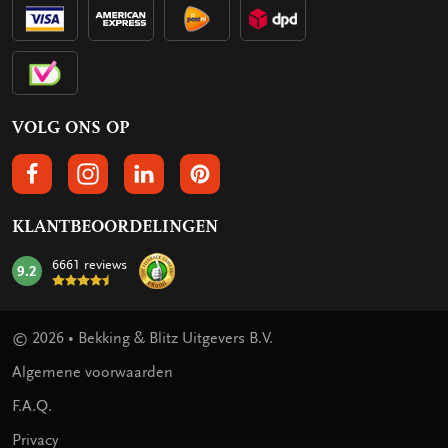
VOLG ONS OP
VOLGS ONS OP FACEBOOK
VOLG ONS OP INSTAGRAM
VOLG ONS OP LINKEDIN
VOLG ONS OP PINTEREST
KLANTBEOORDELINGEN
6661 reviews
9.2
mark:
© 2026 • Bekking & Blitz Uitgevers B.V.
Algemene voorwaarden
F.A.Q.
Privacy