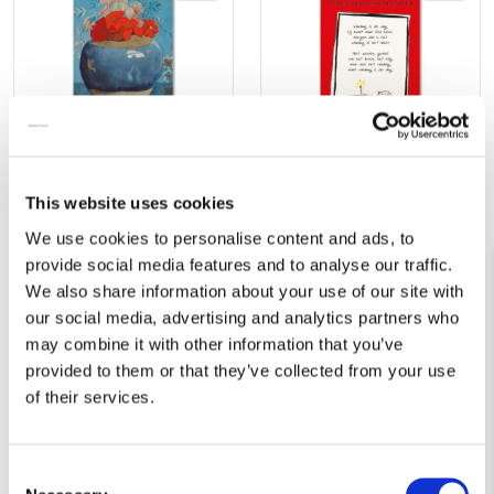
aan
aan
verlanglijst
verlang
Verjaardagskalender: Jan
Verjaardagskalender: Toon
This website uses cookies
Voerman, Museum de
Hermans
Fundatie
We use cookies to personalise content and ads, to
€ 9,99
€ 9,99
provide social media features and to analyse our traffic.
We also share information about your use of our site with
our social media, advertising and analytics partners who
VOEG TOE
VOEG TOE
may combine it with other information that you’ve
provided to them or that they’ve collected from your use
of their services.
Bestseller!
Toevoegen
Toevo
aan
aan
verlanglijst
verlang
Consent