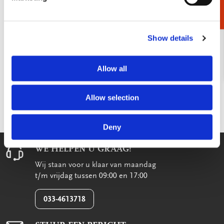
Natuuragenda kopen
In onze webshop vindt u alle natuuragenda’s 2025 voor het
Show details
nieuwe jaar. Welke past bij u?
Kies en bestel vandaag nog!
Allow all
Gratis verzending via PostNL in Nederland vanaf € 30,-
Voor 14:00 uur besteld? Dezelfde dag verzonden
Allow selection
(indien op voorraad).
Deny
WE HELPEN U GRAAG!
Wij staan voor u klaar van maandag
t/m vrijdag tussen 09:00 en 17:00
033-4613718