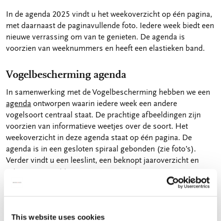
In de agenda 2025 vindt u het weekoverzicht op één pagina,
met daarnaast de paginavullende foto. Iedere week biedt een
nieuwe verrassing om van te genieten. De agenda is
voorzien van weeknummers en heeft een elastieken band.
Vogelbescherming agenda
In samenwerking met de Vogelbescherming hebben we een
agenda
ontworpen waarin iedere week een andere
vogelsoort centraal staat. De prachtige afbeeldingen zijn
voorzien van informatieve weetjes over de soort. Het
weekoverzicht in deze agenda staat op één pagina. De
agenda is in een gesloten spiraal gebonden (zie foto’s).
Verder vindt u een leeslint, een beknopt jaaroverzicht en
ruimte voor notities.
De Vogelbescherming biedt ook een
agenda in miniformaat
aan. Deze kleine agenda is zeer geschikt om in uw
binnenzak of in een kleine tas mee te nemen. Het
This website uses cookies