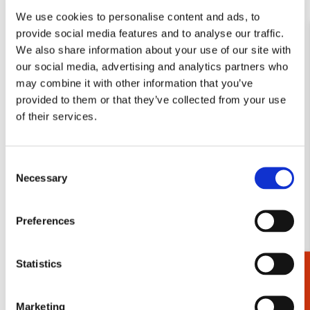
weekoverzicht staat op één pagina. Naast ieder
We use cookies to personalise content and ads, to
weekoverzicht staat een foto met informatie over de vogels.
provide social media features and to analyse our traffic.
De agenda is voorzien van een harde kaft, een leeslint en
We also share information about your use of our site with
een beknopt jaaroverzicht. Ook is er ruimte voor notities.
our social media, advertising and analytics partners who
may combine it with other information that you’ve
Natuurpunt Vlaanderen weekagenda
provided to them or that they’ve collected from your use
of their services.
Bij Natuurpunt staan natuureducatie, natuurbeheer en
natuurstudie centraal. De stichting beheert zo’n vijfhonderd
natuurgebieden in Vlaanderen, waarbij het grootste deel van
Consent
de taken door vrijwilligers wordt uitgevoerd. Met de
Necessary
Selection
aanschaf van deze weekagenda, steunt u het werk van deze
stichting.
Preferences
In de agenda vindt u het weekoverzicht op één pagina. De
pagina naast het weekoverzicht is gereserveerd voor de
mooiste natuurfoto’s. De agenda is spiraalgebonden en
Statistics
Cadeaukiezer
bevat ruimte voor notities. Ook is een beknopt jaaroverzicht
opgenomen.
Marketing