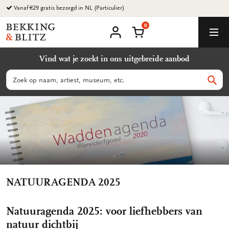
Ga
Vanaf €29 gratis bezorgd in NL (Particulier)
naar
0
content
Bekking
Winkelmand
Men
&
Mijn
account
Blitz
Vind wat je zoekt in ons uitgebreide aanbod
Uitgevers
B.V.
Zoeken
Zoek
NATUURAGENDA 2025
Natuuragenda 2025: voor liefhebbers van
natuur dichtbij