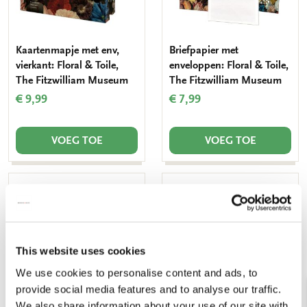
Kaartenmapje met env,
Briefpapier met
vierkant: Floral & Toile,
enveloppen: Floral & Toile,
The Fitzwilliam Museum
The Fitzwilliam Museum
€ 9,99
€ 7,99
VOEG TOE
VOEG TOE
Toevoegen
Toevo
aan
aan
verlanglijst
verlang
This website uses cookies
We use cookies to personalise content and ads, to
provide social media features and to analyse our traffic.
We also share information about your use of our site with