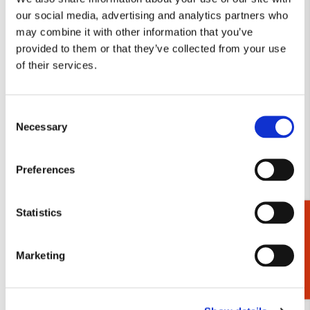
our social media, advertising and analytics partners who
Notitieboek A5, harde kaft:
Tote bag: Floral & Toile,
may combine it with other information that you’ve
Floral & Toile, The
The Fitzwilliam Museum
provided to them or that they’ve collected from your use
Fitzwilliam Museum
€ 16,99
of their services.
€ 14,99
VOEG TOE
VOEG TOE
Consent
Necessary
Selection
Preferences
Toevoegen
Toevo
aan
aan
verlanglijst
verlang
Statistics
Cadeaukiezer
Marketing
Brillenkoker incl.
Puzzel (1.000 stukjes):