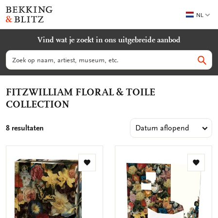
Ga
Bekking
Huidige taal
naar
NL
&
content
Blitz
Vind wat je zoekt in ons uitgebreide aanbod
Uitgevers
B.V.
Zoeken
Zoek
FITZWILLIAM FLORAL & TOILE
COLLECTION
8 resultaten
Toevoegen
Toevo
aan
aan
verlanglijst
verlang