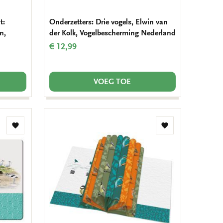
t:
Onderzetters: Drie vogels, Elwin van
n,
der Kolk, Vogelbescherming Nederland
€ 12,99
VOEG TOE
Toevoegen
Toevoegen
aan
aan
verlanglijst
verlanglijst