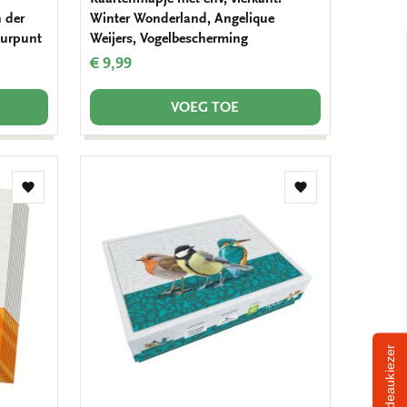
n der
Winter Wonderland, Angelique
uurpunt
Weijers, Vogelbescherming
€ 9,99
VOEG TOE
Toevoegen
Toevoegen
aan
aan
verlanglijst
verlanglijst
Cadeaukiezer