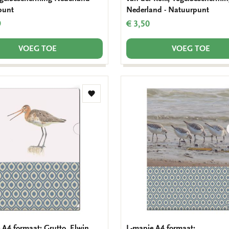
punt
Nederland - Natuurpunt
9
€ 3,50
VOEG TOE
VOEG TOE
Toevoegen
aan
verlanglijst
 A4 formaat: Grutto, Elwin
L-mapje A4 formaat: