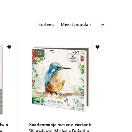
Sorteer:
Toevoegen
Toevoegen
aan
aan
verlanglijst
verlanglijst
Elwin
Kaartenmapje met env, vierkant:
ng
Winterbirds, Michelle Dujardin,