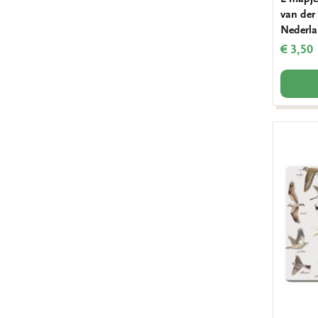
van der
Nederl
€ 3,50