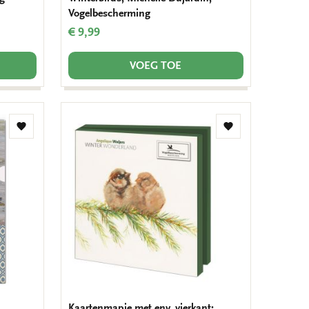
Vogelbescherming
€ 9,99
VOEG TOE
Toevoegen
Toevoegen
aan
aan
verlanglijst
verlanglijst
Kaartenmapje met env, vierkant: