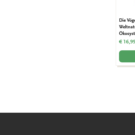
Die Vög
Weltnat
Ökosys
€ 16,9