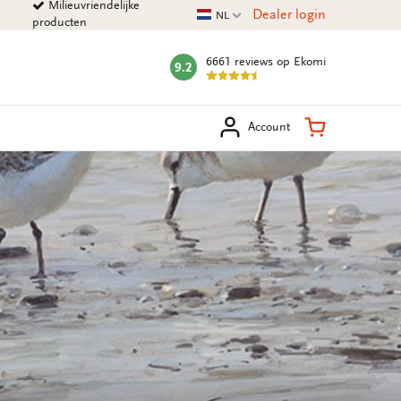
Milieuvriendelijke
Huidige taal
Dealer login
NL
producten
6661 reviews
op Ekomi
9.2
mark:
eken
Winkelman
Account