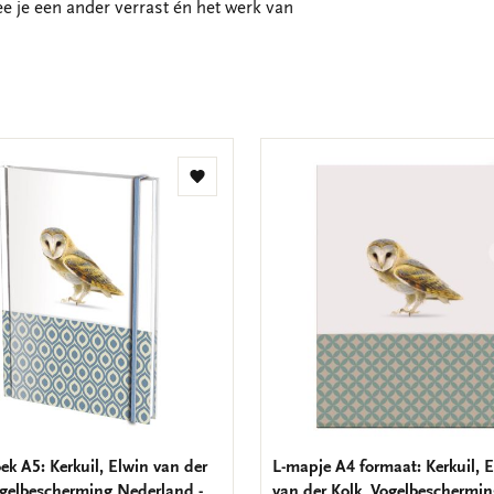
ee je een ander verrast én het werk van
Toevoegen
aan
verlanglijst
ek A5: Kerkuil, Elwin van der
L-mapje A4 formaat: Kerkuil, 
ogelbescherming Nederland -
van der Kolk, Vogelbeschermi