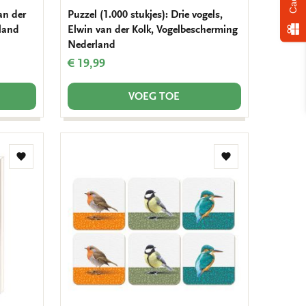
an der
Puzzel (1.000 stukjes): Drie vogels,
land
Elwin van der Kolk, Vogelbescherming
Nederland
€ 19,99
VOEG TOE
Toevoegen
Toevoegen
aan
aan
verlanglijst
verlanglijst