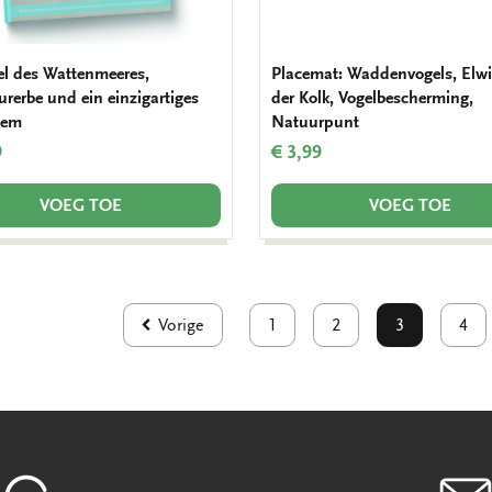
el des Wattenmeeres,
Placemat: Waddenvogels, Elw
urerbe und ein einzigartiges
der Kolk, Vogelbescherming,
tem
Natuurpunt
9
€ 3,99
VOEG TOE
VOEG TOE
Vorige
1
2
3
4