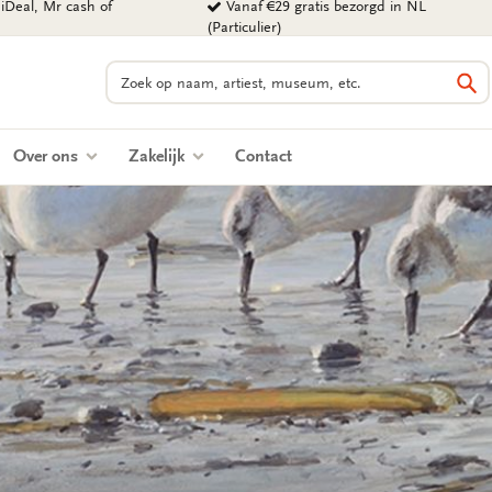
iDeal, Mr cash of
Vanaf €29 gratis bezorgd in NL
(Particulier)
Zoeken
Zo
Over ons
Zakelijk
Contact