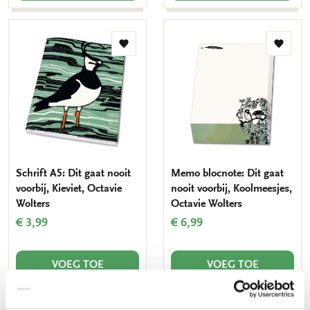
Toevoegen
Toevo
aan
aan
verlanglijst
verlang
Schrift A5: Dit gaat nooit
Memo blocnote: Dit gaat
voorbij, Kieviet, Octavie
nooit voorbij, Koolmeesjes,
Wolters
Octavie Wolters
€ 3,99
€ 6,99
VOEG TOE
VOEG TOE