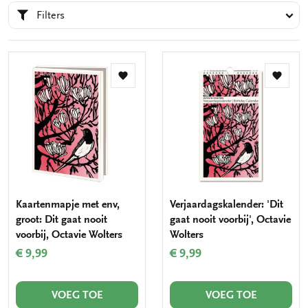
Filters
Toevoegen
Toevo
aan
aan
verlanglijst
verlang
Kaartenmapje met env,
Verjaardagskalender: 'Dit
groot: Dit gaat nooit
gaat nooit voorbij', Octavie
voorbij, Octavie Wolters
Wolters
€ 9,99
€ 9,99
VOEG TOE
VOEG TOE