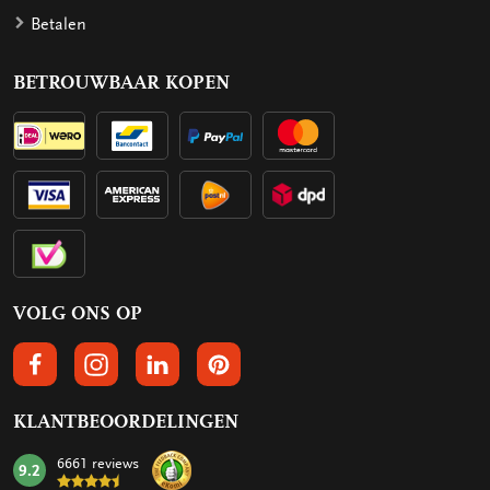
Betalen
BETROUWBAAR KOPEN
VOLG ONS OP
VOLGS ONS OP FACEBOOK
VOLG ONS OP INSTAGRAM
VOLG ONS OP LINKEDIN
VOLG ONS OP PINTEREST
KLANTBEOORDELINGEN
6661 reviews
9.2
mark: