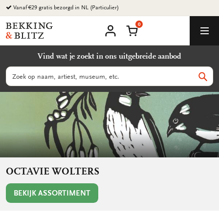
Ga
Vanaf €29 gratis bezorgd in NL (Particulier)
naar
0
content
Bekking
Winkelmand
Men
&
Mijn
account
Blitz
Vind wat je zoekt in ons uitgebreide aanbod
Uitgevers
B.V.
Zoeken
Zoek
OCTAVIE WOLTERS
BEKIJK ASSORTIMENT