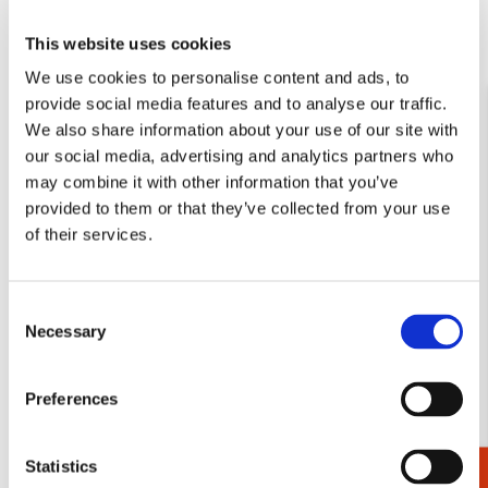
Toevoegen
Toevo
This website uses cookies
aan
aan
verlanglijst
verlang
We use cookies to personalise content and ads, to
provide social media features and to analyse our traffic.
We also share information about your use of our site with
our social media, advertising and analytics partners who
may combine it with other information that you’ve
provided to them or that they’ve collected from your use
Notitieboek A6, zachte
Notitieboek A5, harde kaft:
of their services.
kaft: Dit gaat nooit voorbij,
Dit gaat nooit voorbij,
Koolmeesjes, Octavie
Koolmees, Octavie Wolters
Wolters
€ 14,99
Consent
€ 9,99
Necessary
Selection
VOEG TOE
VOEG TOE
Preferences
Statistics
Toevoegen
Toevo