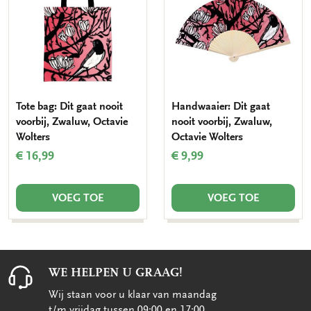
verlanglijst
verlang
Tote bag: Dit gaat nooit
Handwaaier: Dit gaat
voorbij, Zwaluw, Octavie
nooit voorbij, Zwaluw,
Wolters
Octavie Wolters
€ 16,99
€ 9,99
VOEG TOE
VOEG TOE
WE HELPEN U GRAAG!
Wij staan voor u klaar van maandag
t/m vrijdag tussen 09:00 en 17:00