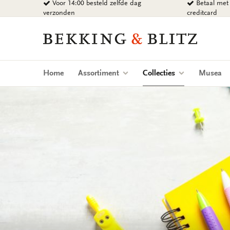
Voor 14:00 besteld zelfde dag
Betaal met 
Ga
verzonden
creditcard
naar
content
Bekking
&
Blitz
Uitgevers
(current)
Home
Assortiment
Collecties
Musea
B.V.