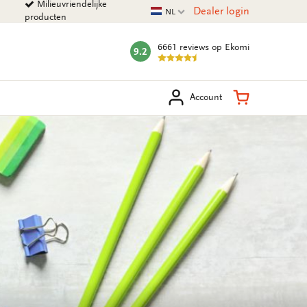
Milieuvriendelijke
Huidige taal
Dealer login
NL
producten
6661 reviews
op Ekomi
9.2
mark:
eken
Winkelman
Account