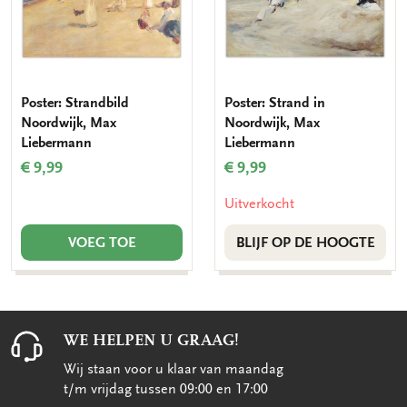
Poster: Strandbild
Poster: Strand in
Noordwijk, Max
Noordwijk, Max
Liebermann
Liebermann
€ 9,99
€ 9,99
Uitverkocht
VOEG TOE
BLIJF OP DE HOOGTE
WE HELPEN U GRAAG!
Wij staan voor u klaar van maandag
t/m vrijdag tussen 09:00 en 17:00