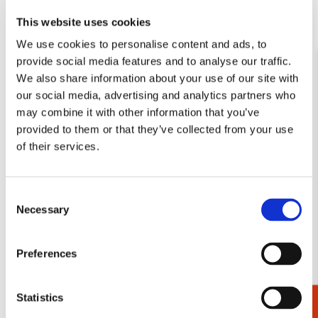
Toevoegen
Toevo
This website uses cookies
aan
aan
We use cookies to personalise content and ads, to
verlanglijst
verlang
provide social media features and to analyse our traffic.
We also share information about your use of our site with
our social media, advertising and analytics partners who
may combine it with other information that you’ve
provided to them or that they’ve collected from your use
of their services.
Max Liebermann in
Max Liebermann in
Noordwijk (Duits), Jaques
Noordwijk (Nederlands),
Dekker
Jaques Dekker
Consent
€ 19,90
€ 19,90
Necessary
Selection
VOEG TOE
VOEG TOE
Preferences
Statistics
Toevoegen
Toevo
aan
aan