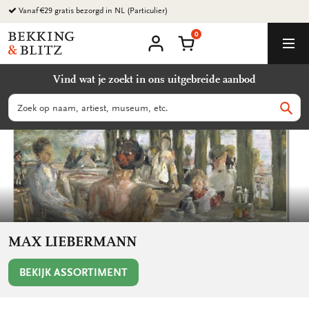
Ga
Vanaf €29 gratis bezorgd in NL (Particulier)
naar
0
content
Bekking
Winkelmand
Men
&
Mijn
account
Blitz
Vind wat je zoekt in ons uitgebreide aanbod
Uitgevers
B.V.
Zoeken
Zoek
MAX LIEBERMANN
BEKIJK ASSORTIMENT