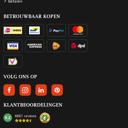
Betalen
BETROUWBAAR KOPEN
VOLG ONS OP
VOLGS ONS OP FACEBOOK
VOLG ONS OP INSTAGRAM
VOLG ONS OP LINKEDIN
VOLG ONS OP PINTEREST
KLANTBEOORDELINGEN
6661 reviews
9.2
mark: