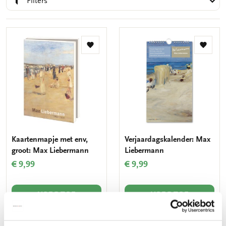
Filters
Toevoegen
Toevo
aan
aan
verlanglijst
verlang
Kaartenmapje met env,
Verjaardagskalender: Max
groot: Max Liebermann
Liebermann
€ 9,99
€ 9,99
VOEG TOE
VOEG TOE