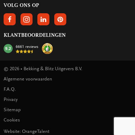
VOLG ONS OP
VOLGS ONS OP FACEBOOK
VOLG ONS OP INSTAGRAM
VOLG ONS OP LINKEDIN
VOLG ONS OP PINTEREST
KLANTBEOORDELINGEN
6661 reviews
9.2
mark:
© 2026 • Bekking & Blitz Uitgevers B.V.
Algemene voorwaarden
F.A.Q.
Privacy
Sitemap
Cookies
Website: OrangeTalent