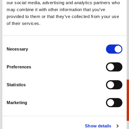
our social media, advertising and analytics partners who
VOEG TOE
VOEG TOE
may combine it with other information that you’ve
provided to them or that they’ve collected from your use
of their services.
Toevoegen
Toevo
aan
aan
Consent
verlanglijst
verlang
Necessary
Selection
Preferences
Statistics
Brillenkoker incl.
Schrift A5: Woman haori
Cadeaukiezer
brillendoekje: Woman
with Red and White
haori with Red and White
Cranes, Collection
Marketing
Cranes, Coll. Rijksmuseum
Rijksmuseum Amsterdam
Amsterdam
€ 3,99
€ 12,99
Show details