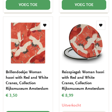
VOEG TOE
VOEG TOE
Toevoegen
Toevo
aan
aan
verlanglijst
verlang
Brillendoekje: Woman
Reisspiegel: Woman haori
haori with Red and White
with Red and White
Cranes, Collection
Cranes, Collection
Rijksmuseum Amsterdam
Rijksmuseum Amsterdam
€ 3,50
€ 8,99
Uitverkocht