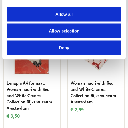
VOEG TOE
VOEG TOE
Allow all
Allow selection
Toevoegen
Toevo
aan
aan
verlanglijst
verlang
Deny
L-mapje A4 formaat:
Woman haori with Red
Woman haori with Red
and White Cranes,
and White Cranes,
Collection Rijksmuseum
Collection Rijksmuseum
Amsterdam
Amsterdam
€ 2,99
€ 3,50