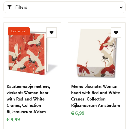
Filters
Bestseller!
Toevoegen
Toevo
aan
aan
verlanglijst
verlang
Kaartenmapje met env,
Memo blocnote: Woman
vierkant: Woman haori
haori with Red and White
with Red and White
Cranes, Collection
Cranes, Collection
Rijksmuseum Amsterdam
Rijksmuseum A'dam
€ 6,99
€ 9,99