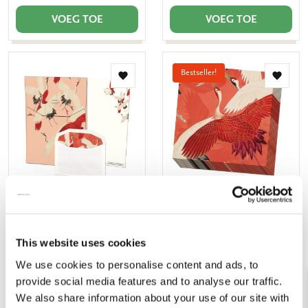
VOEG TOE
VOEG TOE
Bestseller!
Toevoegen
Toevo
aan
aan
verlanglijst
verlang
Briefpapier met
Servetten: Woman haori
enveloppen: Woman haori
with Red and White
with Red and White
Cranes, Collection
This website uses cookies
Cranes, Collection
Rijksmuseum Amsterdam
We use cookies to personalise content and ads, to
Rijksmuseum Amsterdam
€ 3,99
provide social media features and to analyse our traffic.
€ 7,99
We also share information about your use of our site with