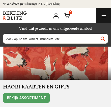
Ga
Vanaf €29 gratis bezorgd in NL (Particulier)
naar
0
content
Bekking
Winkelmand
Men
&
Mijn
account
Blitz
Vind wat je zoekt in ons uitgebreide aanbod
Uitgevers
B.V.
Zoeken
Zoek
HAORI KAARTEN EN GIFTS
BEKIJK ASSORTIMENT