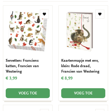
Toevoegen
Toevo
aan
aan
verlanglijst
verlang
Servetten: Franciens
Kaartenmapje met env,
katten, Francien van
klein: Rode draad,
Westering
Francien van Westering
€ 3,99
€ 8,99
VOEG TOE
VOEG TOE