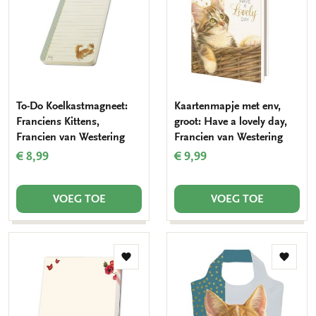
verlanglijst
verlang
To-Do Koelkastmagneet:
Kaartenmapje met env,
Franciens Kittens,
groot: Have a lovely day,
Francien van Westering
Francien van Westering
€ 8,99
€ 9,99
VOEG TOE
VOEG TOE
Toevoegen
Toevo
aan
aan
verlanglijst
verlang