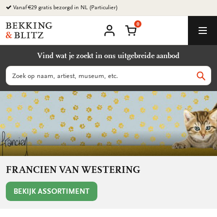
Ga
Vanaf €29 gratis bezorgd in NL (Particulier)
naar
0
content
Bekking
Winkelmand
Men
&
Mijn
account
Blitz
Vind wat je zoekt in ons uitgebreide aanbod
Uitgevers
B.V.
Zoeken
Zoek
FRANCIEN VAN WESTERING
BEKIJK ASSORTIMENT