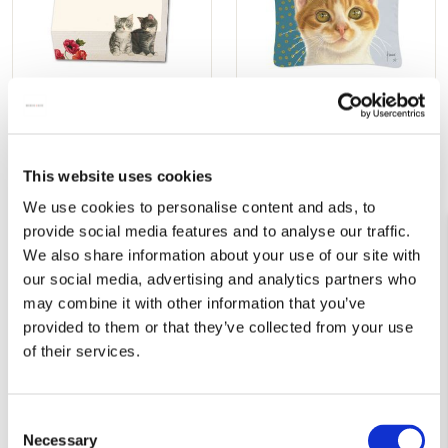
Memo blocnote: Franciens
Vouwtas: Franciens katten,
Kittens & Poppies,
Francien van Westering
Francien van Westering
€ 13,50
€ 6,99
This website uses cookies
We use cookies to personalise content and ads, to
provide social media features and to analyse our traffic.
VOEG TOE
VOEG TOE
We also share information about your use of our site with
our social media, advertising and analytics partners who
may combine it with other information that you’ve
Toevoegen
Toevo
provided to them or that they’ve collected from your use
aan
aan
of their services.
verlanglijst
verlang
Consent
Necessary
Selection