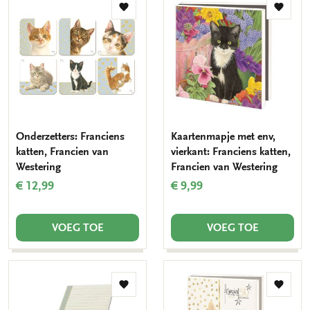
Toevoegen
Toevo
aan
aan
verlanglijst
verlang
Onderzetters: Franciens
Kaartenmapje met env,
katten, Francien van
vierkant: Franciens katten,
Westering
Francien van Westering
€ 12,99
€ 9,99
VOEG TOE
VOEG TOE
Toevoegen
Toevo
aan
aan