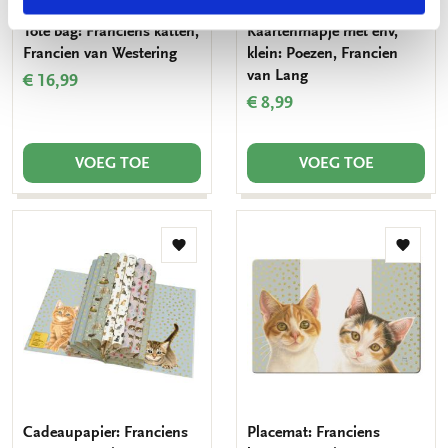
Tote bag: Franciens katten,
Kaartenmapje met env,
Francien van Westering
klein: Poezen, Francien
van Lang
€ 16,99
€ 8,99
VOEG TOE
VOEG TOE
Toevoegen
Toevo
aan
aan
verlanglijst
verlang
Cadeaupapier: Franciens
Placemat: Franciens