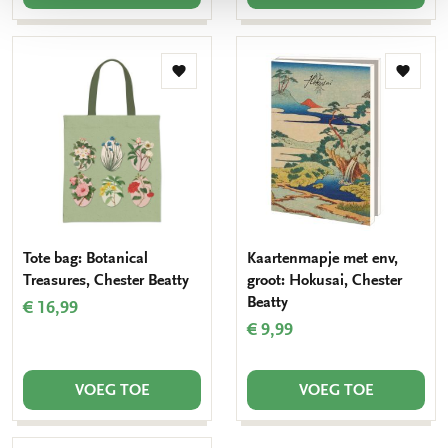
Toevoegen
Toevo
aan
aan
verlanglijst
verlang
Tote bag: Botanical
Kaartenmapje met env,
Treasures, Chester Beatty
groot: Hokusai, Chester
Beatty
€ 16,99
€ 9,99
VOEG TOE
VOEG TOE