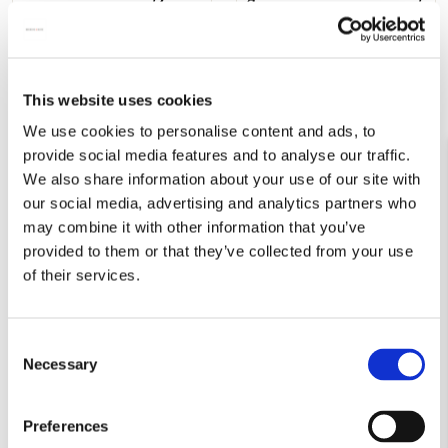
Bolton, Chester Beatty
Chester Beatty
€ 3,50
€ 9,99
This website uses cookies
VOEG TOE
VOEG TOE
We use cookies to personalise content and ads, to
provide social media features and to analyse our traffic.
We also share information about your use of our site with
Toevoegen
Toevo
our social media, advertising and analytics partners who
aan
aan
may combine it with other information that you’ve
verlanglijst
verlang
provided to them or that they’ve collected from your use
of their services.
Consent
Necessary
Selection
Vouwparaplu: Botanical
Paraplu: Botanical
Treasures, Chester Beatty
Treasures, Chester Beatty
€ 27,50
€ 29,99
Preferences