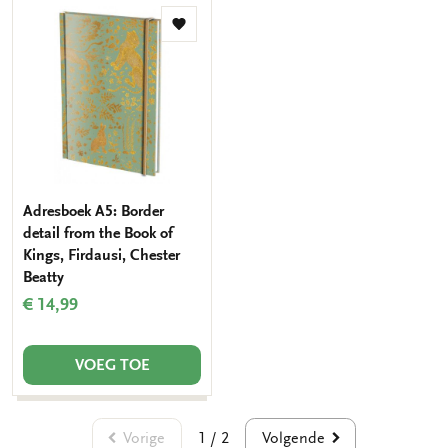
Toevoegen
aan
verlanglijst
Adresboek A5: Border
detail from the Book of
Kings, Firdausi, Chester
Beatty
€ 14,99
VOEG TOE
Vorige
Volgende
1 / 2