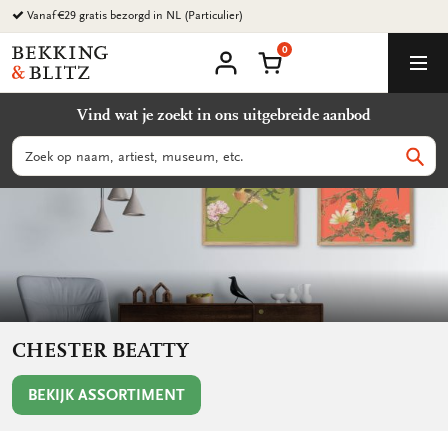
Ga
Vanaf €29 gratis bezorgd in NL (Particulier)
naar
0
content
Bekking
Winkelmand
Men
&
Mijn
account
Blitz
Vind wat je zoekt in ons uitgebreide aanbod
Uitgevers
B.V.
Zoeken
Zoek
CHESTER BEATTY
BEKIJK ASSORTIMENT