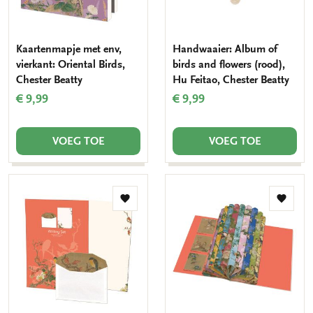
Kaartenmapje met env,
Handwaaier: Album of
vierkant: Oriental Birds,
birds and flowers (rood),
Chester Beatty
Hu Feitao, Chester Beatty
€ 9,99
€ 9,99
VOEG TOE
VOEG TOE
Toevoegen
Toevo
aan
aan
verlanglijst
verlang