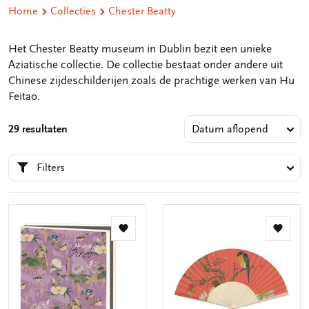
Home
Collecties
Chester Beatty
Het Chester Beatty museum in Dublin bezit een unieke
Aziatische collectie. De collectie bestaat onder andere uit
Chinese zijdeschilderijen zoals de prachtige werken van Hu
Feitao.
29 resultaten
Filters
Toevoegen
Toevo
aan
aan
verlanglijst
verlang