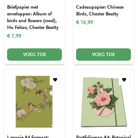
Briefpapier met
Cadeaupapier: Chinese
enveloppen: Album of
Birds, Chester Beatty
birds and flowers (rood),
€ 16,99
Hu Feitao, Chester Beatty
€ 7,99
VOEG TOE
VOEG TOE
Toevoegen
Toevo
aan
aan
verlanglijst
verlang
L-mapje A4 formaat:
Portfoliomap A4: Botanical