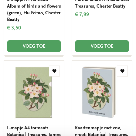
Album of birds and flowers
Treasures, Chester Beatty
(green), Hu Feitao, Chester
€ 7,99
Beatty
€ 3,50
VOEG TOE
VOEG TOE
Toevoegen
Toevo
aan
aan
verlanglijst
verlang
L-mapje A4 formaat:
Kaartenmapje met env,
Botanical Treasures, James
groot: Botanical Treasures,