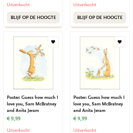
Uitverkocht
Uitverkocht
BLIJF OP DE HOOGTE
BLIJF OP DE HOOGTE
Toevoegen
Toevo
aan
aan
verlanglijst
verlang
Poster: Guess how much I
Poster: Guess how much I
love you, Sam McBratney
love you, Sam McBratney
and Anita Jeram
and Anita Jeram
€ 9,99
€ 9,99
Uitverkocht
Uitverkocht