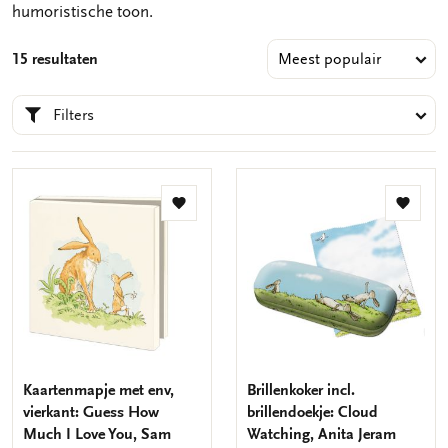
humoristische toon.
15 resultaten
Filters
Toevoegen
Toevo
aan
aan
verlanglijst
verlang
Kaartenmapje met env,
Brillenkoker incl.
vierkant: Guess How
brillendoekje: Cloud
Much I Love You, Sam
Watching, Anita Jeram