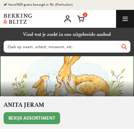
Ga
Vanaf €29 gratis bezorgd in NL (Particulier)
naar
0
content
Bekking
Winkelmand
Men
&
Mijn
account
Blitz
Vind wat je zoekt in ons uitgebreide aanbod
Uitgevers
B.V.
Zoeken
Zoek
ANITA JERAM
BEKIJK ASSORTIMENT