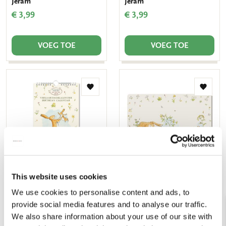
Jeram
Jeram
€ 3,99
€ 3,99
VOEG TOE
VOEG TOE
Toevoegen
Toevo
aan
aan
verlanglijst
verlang
This website uses cookies
Verjaardagskalender:
Placemat: Guess How
Guess How Much i Love
Much I Love You, Sam
We use cookies to personalise content and ads, to
You, Sam McBratney,
McBratney and Anita
provide social media features and to analyse our traffic.
Anita Jeram
Jeram
We also share information about your use of our site with