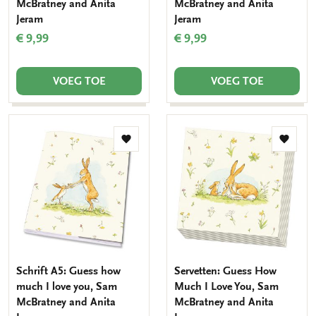
McBratney and Anita
McBratney and Anita
Jeram
Jeram
€ 9,99
€ 9,99
VOEG TOE
VOEG TOE
Toevoegen
Toevo
aan
aan
verlanglijst
verlang
Schrift A5: Guess how
Servetten: Guess How
much I love you, Sam
Much I Love You, Sam
McBratney and Anita
McBratney and Anita