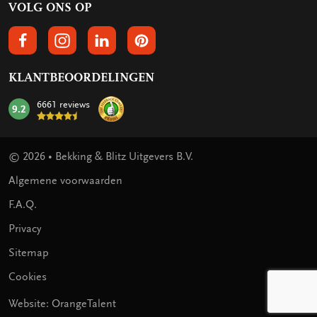
VOLG ONS OP
VOLGS ONS OP FACEBOOK
VOLG ONS OP INSTAGRAM
VOLG ONS OP LINKEDIN
VOLG ONS OP PINTEREST
KLANTBEOORDELINGEN
6661 reviews
9.2
mark:
© 2026 • Bekking & Blitz Uitgevers B.V.
Algemene voorwaarden
F.A.Q.
Privacy
Sitemap
Cookies
Website: OrangeTalent