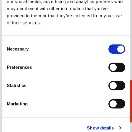
€ 9,99
€ 3,99
our social media, advertising and analytics partners who
may combine it with other information that you’ve
provided to them or that they’ve collected from your use
VOEG TOE
VOEG TOE
of their services.
Consent
Toevoegen
Toevo
Necessary
Selection
aan
aan
verlanglijst
verlang
Preferences
Statistics
Cadeaukiezer
L-mapje A4 formaat:
Cloud Watching, Anita
Marketing
Guess how much I love
Jeram
you, Sam McBratney and
€ 11,99
Anita Jeram
€ 3,50
Show details
Uitverkocht