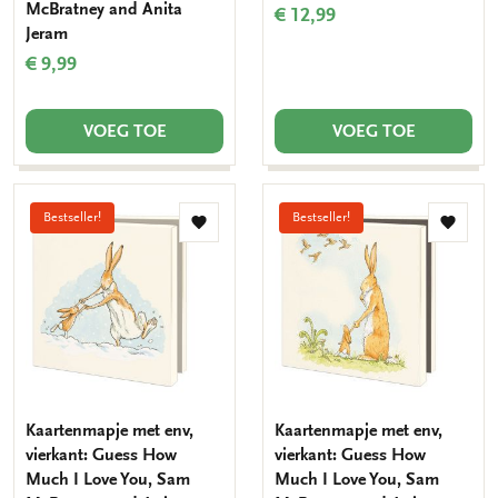
McBratney and Anita
€ 12,99
Jeram
€ 9,99
VOEG TOE
VOEG TOE
Bestseller!
Bestseller!
Toevoegen
Toevo
aan
aan
verlanglijst
verlang
Kaartenmapje met env,
Kaartenmapje met env,
vierkant: Guess How
vierkant: Guess How
Much I Love You, Sam
Much I Love You, Sam