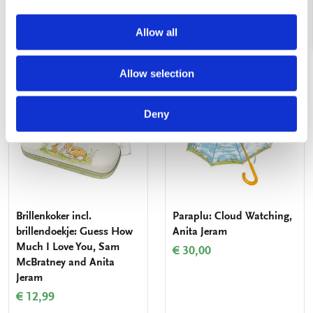
VOEG TOE
BLIJF OP DE HOOGTE
Allow all
Allow selection
Toevoegen
Toevo
aan
aan
Deny
verlanglijst
verlang
Brillenkoker incl.
Paraplu: Cloud Watching,
brillendoekje: Guess How
Anita Jeram
Much I Love You, Sam
€ 30,00
McBratney and Anita
Jeram
€ 12,99