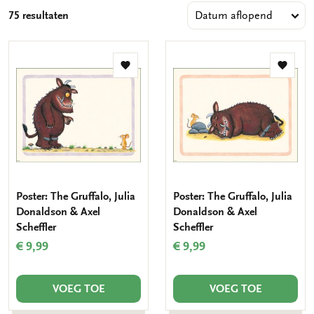
cadeau te geven!
75 resultaten
Toevoegen
Toevo
aan
aan
verlanglijst
verlang
Poster: The Gruffalo, Julia
Poster: The Gruffalo, Julia
Donaldson & Axel
Donaldson & Axel
Scheffler
Scheffler
€ 9,99
€ 9,99
VOEG TOE
VOEG TOE