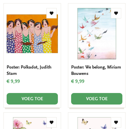
Toevoegen
Toevo
aan
aan
verlanglijst
verlang
Poster: Polkadot, Judith
Poster: We belong, Miriam
Stam
Bouwens
€ 9,99
€ 9,99
VOEG TOE
VOEG TOE
Toevoegen
Toevo