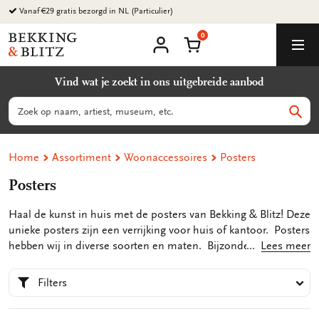
Ga
Vanaf €29 gratis bezorgd in NL (Particulier)
naar
0
content
Bekking
Winkelmand
Men
&
Mijn
account
Blitz
Vind wat je zoekt in ons uitgebreide aanbod
Uitgevers
B.V.
Zoeken
Zoek
Home
Assortiment
Woonaccessoires
Posters
Posters
Haal de kunst in huis met de posters van Bekking & Blitz! Deze
unieke posters zijn een verrijking voor huis of kantoor. Posters
hebben wij in diverse soorten en maten. Bijzondere foto’s van
Lees meer
onze grote steden, mooie natuurplaatjes of beelden uit de
oertijd, je hebt keuze uit een divers aanbod. Decoratieve
Filters
posters zijn een verrijking voor elke omgeving en maken je
interieur compleet. Ook is een poster natuurlijk leuk om