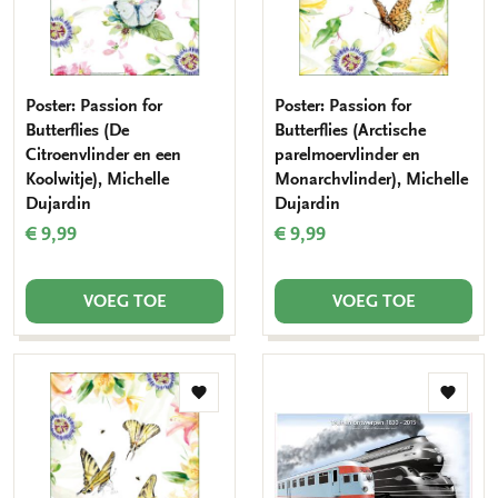
Poster: Passion for
Poster: Passion for
Butterflies (De
Butterflies (Arctische
Citroenvlinder en een
parelmoervlinder en
Koolwitje), Michelle
Monarchvlinder), Michelle
Dujardin
Dujardin
€ 9,99
€ 9,99
VOEG TOE
VOEG TOE
Toevoegen
Toevo
aan
aan
verlanglijst
verlang