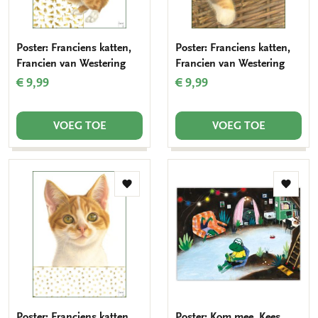
Poster: Franciens katten,
Poster: Franciens katten,
Francien van Westering
Francien van Westering
€ 9,99
€ 9,99
VOEG TOE
VOEG TOE
Toevoegen
Toevo
aan
aan
verlanglijst
verlang
Poster: Franciens katten,
Poster: Kom mee, Kees,