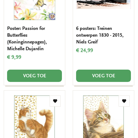
Poster: Passion for
6 posters: Treinen
Butterflies
ontwerpen 1830 - 2015,
(Koninginnepages),
Niels Greif
Michelle Dujardin
€ 24,99
€ 9,99
VOEG TOE
VOEG TOE
Toevoegen
Toevo
aan
aan
verlanglijst
verlang