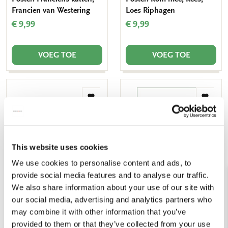
Francien van Westering
Loes Riphagen
€ 9,99
€ 9,99
VOEG TOE
VOEG TOE
Toevoegen
Toevo
aan
aan
verlanglijst
verlang
This website uses cookies
We use cookies to personalise content and ads, to
provide social media features and to analyse our traffic.
We also share information about your use of our site with
Poster: Kom mee, Kees,
Poster: Une belle histoire,
our social media, advertising and analytics partners who
Loes Riphagen
Angelique Weijers
may combine it with other information that you’ve
€ 9,99
€ 9,99
provided to them or that they’ve collected from your use