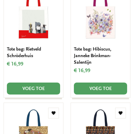
aan
aan
verlanglijst
verlang
Tote bag: Rietveld
Tote bag: Hibiscus,
Schröderhuis
Janneke Brinkman-
Salentijn
€ 16,99
€ 16,99
VOEG TOE
VOEG TOE
Toevoegen
Toevo
aan
aan
verlanglijst
verlang