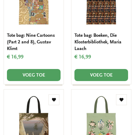
Tote bag: Nine Cartoons
Tote bag: Boeken, Die
(Part 2 and 8), Gustav
Klosterbibliothek, Maria
Klimt
Laach
€ 16,99
€ 16,99
VOEG TOE
VOEG TOE
Toevoegen
Toevo
aan
aan
verlanglijst
verlang