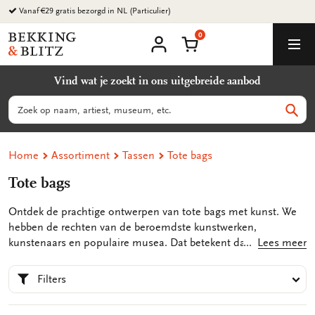
Ga
Vanaf €29 gratis bezorgd in NL (Particulier)
naar
0
content
Bekking
Winkelmand
Men
&
Mijn
account
Blitz
Vind wat je zoekt in ons uitgebreide aanbod
Uitgevers
B.V.
Zoeken
Zoek
Home
Assortiment
Tassen
Tote bags
Tote bags
Ontdek de prachtige ontwerpen van tote bags met kunst. We
hebben de rechten van de beroemdste kunstwerken,
kunstenaars en populaire musea. Dat betekent dat we de tote
Lees meer
bags zelf ontwerpen, met de kunstwerken waar je van houdt of
waarmee je iemand anders wilt verrassen. Laat je inspireren
Filters
door onze uitgebreide collectie en vind een nieuwe tote bag
die mogelijk je volgende favoriet wordt.