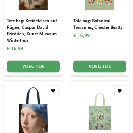
Tote bag: Kreidefelsen auf
Tote bag: Botanical
Rügen, Caspar David
Treasures, Chester Beatty
Friedrich, Kunst Museum
€ 16,99
Winterthur
€ 16,99
VOEG TOE
VOEG TOE
Toevoegen
Toevo
aan
aan
verlanglijst
verlang