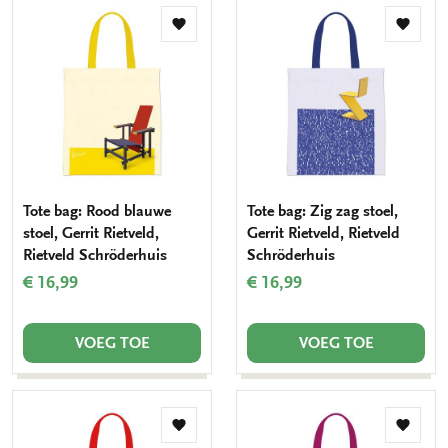
Toevoegen
Toevo
aan
aan
verlanglijst
verlang
Tote bag: Rood blauwe
Tote bag: Zig zag stoel,
stoel, Gerrit Rietveld,
Gerrit Rietveld, Rietveld
Rietveld Schröderhuis
Schröderhuis
€ 16,99
€ 16,99
VOEG TOE
VOEG TOE
Toevoegen
Toevo