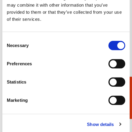
may combine it with other information that you’ve
Tote bag: Composition
Tote bag: Joseph Jakob von
provided to them or that they’ve collected from your use
with Large Red Plane, Piet
Plenck, The Fitzwilliam
Mondriaan
Museum
of their services.
€ 16,99
€ 16,99
Consent
VOEG TOE
VOEG TOE
Necessary
Selection
Preferences
Toevoegen
Toevo
aan
aan
verlanglijst
verlang
Statistics
Cadeaukiezer
Marketing
Tote bag: Water lilies,
Tote bag: Franciens katten,
Show details
Claude Monet
Francien van Westering