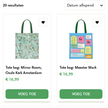
20 resultaten
Toevoegen
Toevo
aan
aan
verlanglijst
verlang
Tote bag: Mirror Room,
Tote bag: Meester Mark
Oude Kerk Amsterdam
€ 16,99
€ 16,99
VOEG TOE
VOEG TOE