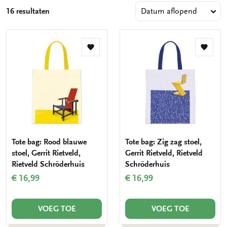
handvatten. Ervaar zelf de veelzijdigheid van de canvas tas,
16 resultaten
die niet alleen prachtig oogt maar ook praktisch is. Onze
unieke ontwerpen zijn eenvoudig en voordelig online
verkrijgbaar. Bestel een tas voor jezelf of geef het als een
origineel cadeau aan iemand anders. Een perfecte en leuke
Toevoegen
Toevo
verrassing!
aan
aan
verlanglijst
verlang
Tote bag: Rood blauwe
Tote bag: Zig zag stoel,
stoel, Gerrit Rietveld,
Gerrit Rietveld, Rietveld
Rietveld Schröderhuis
Schröderhuis
€ 16,99
€ 16,99
VOEG TOE
VOEG TOE