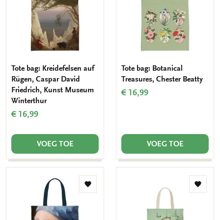
Tote bag: Kreidefelsen auf
Tote bag: Botanical
Rügen, Caspar David
Treasures, Chester Beatty
Friedrich, Kunst Museum
€ 16,99
Winterthur
€ 16,99
VOEG TOE
VOEG TOE
Toevoegen
Toevo
aan
aan
verlanglijst
verlang