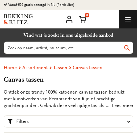
Ga
Vanaf €29 gratis bezorgd in NL (Particulier)
naar
0
content
Bekking
Winkelmand
Men
&
Mijn
account
Blitz
Vind wat je zoekt in ons uitgebreide aanbod
Uitgevers
B.V.
Zoeken
Zoek
Home
Assortiment
Tassen
Canvas tassen
Canvas tassen
Ontdek onze trendy 100% katoenen canvas tassen bedrukt
met kunstwerken van Rembrandt van Rijn of prachtige
grachtenpanden. Gebruik deze veelzijdige tas als
Lees meer
boodschappentas, sporttas of strandtas - de keuze is aan jou!
Met deze handige tas heb je altijd een stijlvolle metgezel bij je.
Filters
Draag de tas soepel over je schouder of stevig aan de