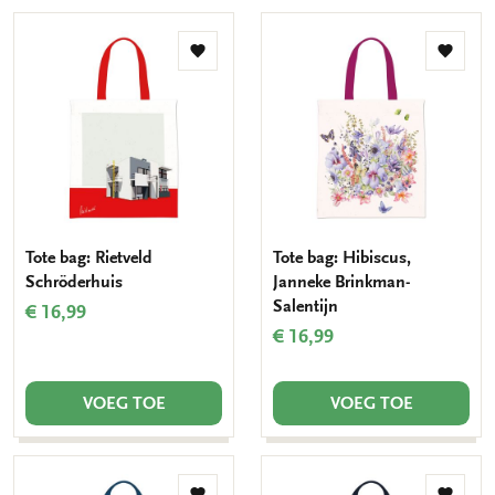
Toevoegen
Toevo
aan
aan
verlanglijst
verlang
Tote bag: Rietveld
Tote bag: Hibiscus,
Schröderhuis
Janneke Brinkman-
Salentijn
€ 16,99
€ 16,99
VOEG TOE
VOEG TOE