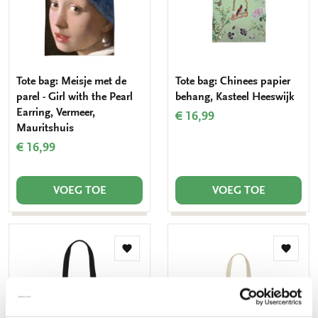
Tote bag: Meisje met de
Tote bag: Chinees papier
parel - Girl with the Pearl
behang, Kasteel Heeswijk
Earring, Vermeer,
€ 16,99
Mauritshuis
€ 16,99
VOEG TOE
VOEG TOE
Toevoegen
Toevo
aan
aan
verlanglijst
verlang