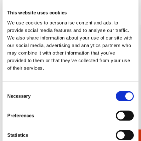
This website uses cookies
We use cookies to personalise content and ads, to
Tote bag: Composition
Tote bag: Joseph Jakob von
provide social media features and to analyse our traffic.
with Large Red Plane, Piet
Plenck, The Fitzwilliam
We also share information about your use of our site with
Mondriaan
Museum
our social media, advertising and analytics partners who
€ 16,99
€ 16,99
may combine it with other information that you’ve
provided to them or that they’ve collected from your use
of their services.
VOEG TOE
VOEG TOE
Consent
Necessary
Selection
Toevoegen
Toevo
aan
aan
verlanglijst
verlang
Preferences
Statistics