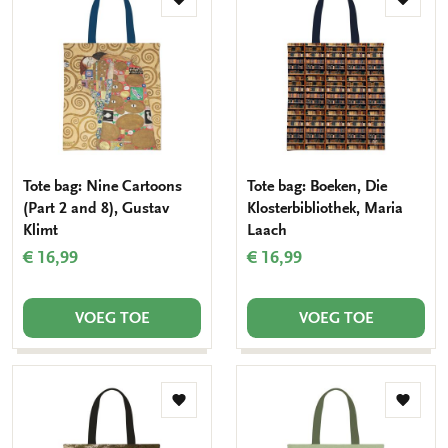
Toevoegen
Toevo
aan
aan
verlanglijst
verlang
Tote bag: Nine Cartoons
Tote bag: Boeken, Die
(Part 2 and 8), Gustav
Klosterbibliothek, Maria
Klimt
Laach
€ 16,99
€ 16,99
VOEG TOE
VOEG TOE
Toevoegen
Toevo
aan
aan
verlanglijst
verlang