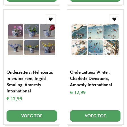
Toevoegen
Toevo
aan
aan
verlanglijst
verlang
Onderzetters: Helleborus
Onderzetters: Winter,
in bruine kom, Ingrid
Charlotte Dematons,
Smuling, Amnesty
Amnesty International
International
€ 12,99
€ 12,99
VOEG TOE
VOEG TOE