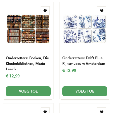
Toevoegen
Toevo
aan
aan
verlanglijst
verlang
Onderzetters: Boeken, Die
Onderzetters: Delft Blue,
Klosterbibliothek, Maria
Rijksmuseum Amsterdam
Laach
€ 12,99
€ 12,99
VOEG TOE
VOEG TOE