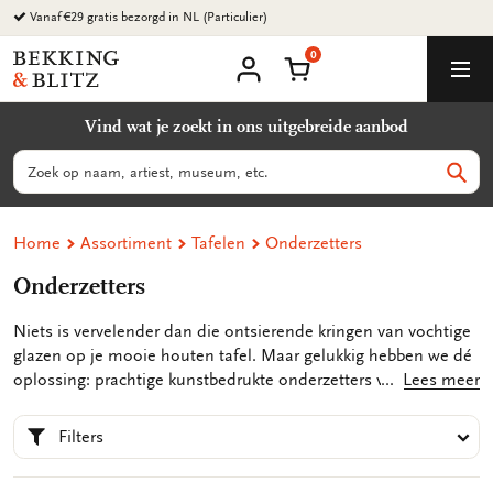
Ga
naar
0
content
Bekking
Winkelmand
Men
&
Mijn
account
Blitz
Vind wat je zoekt in ons uitgebreide aanbod
Uitgevers
B.V.
Zoeken
Zoek
Home
Assortiment
Tafelen
Onderzetters
Onderzetters
Niets is vervelender dan die ontsierende kringen van vochtige
glazen op je mooie houten tafel. Maar gelukkig hebben we dé
oplossing: prachtige kunstbedrukte onderzetters van Bekking
Lees meer
& Blitz! Niet alleen beschermen deze onderzetters je tafel en
andere meubels tegen vlekken en vocht, maar ze voegen ook
Filters
nog eens een vleugje kunstzinnigheid toe aan je interieur. En
wist je dat onze onderzetters niet alleen geschikt zijn voor