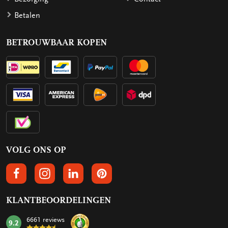
Betalen
BETROUWBAAR KOPEN
VOLG ONS OP
VOLGS ONS OP FACEBOOK
VOLG ONS OP INSTAGRAM
VOLG ONS OP LINKEDIN
VOLG ONS OP PINTEREST
KLANTBEOORDELINGEN
6661 reviews
9.2
mark: