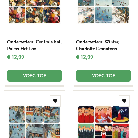
Onderzetters: Centrale hal,
Onderzetters: Winter,
Paleis Het Loo
Charlotte Dematons
€ 12,99
€ 12,99
VOEG TOE
VOEG TOE
Toevoegen
Toevo
aan
aan
verlanglijst
verlang