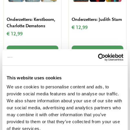
Onderzetters: Kerstboom,
Onderzetters: Judith Stam
Charlotte Dematons
€ 12,99
€ 12,99
VOEG TOE
VOEG TOE
Toevoegen
Toevo
This website uses cookies
aan
aan
We use cookies to personalise content and ads, to
verlanglijst
verlang
provide social media features and to analyse our traffic.
We also share information about your use of our site with
our social media, advertising and analytics partners who
may combine it with other information that you’ve
provided to them or that they’ve collected from your use
of their services.
Onderzetters: Tulpen, Dick
Onderzetters: Hibiscus,