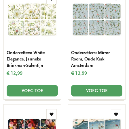
Toevoegen
Toevo
aan
aan
verlanglijst
verlang
Onderzetters: White
Onderzetters: Mirror
Elegance, Janneke
Room, Oude Kerk
Brinkman-Salentijn
Amsterdam
€ 12,99
€ 12,99
VOEG TOE
VOEG TOE
Toevoegen
Toevo
aan
aan
verlanglijst
verlang