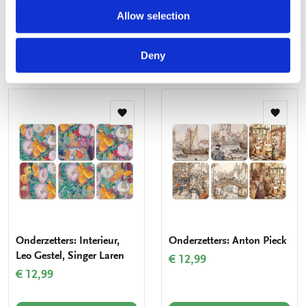
€ 12,99
€ 12,99
Allow selection
Deny
VOEG TOE
VOEG TOE
Toevoegen
Toevo
aan
aan
verlanglijst
verlang
Onderzetters: Interieur,
Onderzetters: Anton Pieck
Leo Gestel, Singer Laren
€ 12,99
€ 12,99