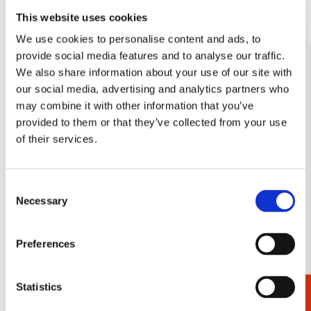
zijn enkel verkrijgbaar, maar ook per drie!
This website uses cookies
We use cookies to personalise content and ads, to
Schrijfwaren bestellen
provide social media features and to analyse our traffic.
We also share information about your use of our site with
Wil jij beginnen met schetsen, makkelijk fouten kunnen
our social media, advertising and analytics partners who
maken in je wiskunde schrift of gewoon tekenen? De
may combine it with other information that you’ve
schrijfwaren van Bekking & Blitz kan je gemakkelijk gebruiken
voor al deze dingen en ze zijn ook nog eens heel mooi en
provided to them or that they’ve collected from your use
vrolijk! Neem gauw een kijkje tussen alle schrijfwaren die we
of their services.
aanbieden, en plaats een bestelling. Bekking & Blitz levert je
bestelling snel af. Namelijk de volgende dag al, mits je de
bestelling op een doordeweekse dag vóór 14:00 uur plaatst.
Consent
Heb je ook interesse in onze
schetsboeken
,
schriften
of andere
Necessary
Selection
artikelen? Neem dan gauw een kijkje, want zodra je voor meer
dan €30,- bestelt op onze website, worden er geen
verzendkosten in rekening gebracht!
Preferences
Statistics