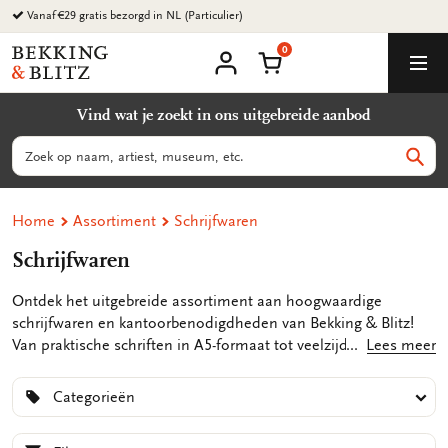
Ga
Vanaf €29 gratis bezorgd in NL (Particulier)
naar
0
content
Bekking
Winkelmand
Men
&
Mijn
account
Blitz
Vind wat je zoekt in ons uitgebreide aanbod
Uitgevers
B.V.
Zoeken
Zoek
Home
Assortiment
Schrijfwaren
Schrijfwaren
Ontdek het uitgebreide assortiment aan hoogwaardige
schrijfwaren en kantoorbenodigdheden van Bekking & Blitz!
Van praktische schriften in A5-formaat tot veelzijdige memo
Lees meer
blocnotes, schetsboeken, en handige to do lijstjes - Bekking &
Blitz heeft alles wat je nodig hebt om georganiseerd te blijven
Categorieën
en je creativiteit de vrije loop te laten. Onze schriften in A5-
formaat zijn perfect voor notities, aantekeningen en het