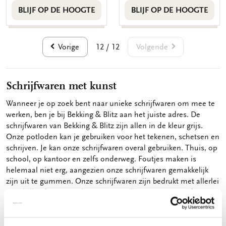
BLIJF OP DE HOOGTE
BLIJF OP DE HOOGTE
Vorige
Volgende
12 / 12
Schrijfwaren met kunst
Wanneer je op zoek bent naar unieke schrijfwaren om mee te
werken, ben je bij Bekking & Blitz aan het juiste adres. De
schrijfwaren van Bekking & Blitz zijn allen in de kleur grijs.
Onze potloden kan je gebruiken voor het tekenen, schetsen en
schrijven. Je kan onze schrijfwaren overal gebruiken. Thuis, op
school, op kantoor en zelfs onderweg. Foutjes maken is
helemaal niet erg, aangezien onze schrijfwaren gemakkelijk
zijn uit te gummen. Onze schrijfwaren zijn bedrukt met allerlei
verschillende soorten kunst. Mooie illustraties van onder
andere
Janneke Brinkman
, of kunst uit het
Rijksmuseum
. De
schrijfwaren zijn allen erg vrolijk en maken het tekenen,
schetsen of schrijven dus echt een feestje! Onze schrijfwaren