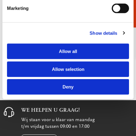
Cadeaukiezer
Marketing
Show details
Allow all
Allow selection
Unieke collectie
Ontworpen in onze eigen studio Blitz
Snelle levering
Deny
WE HELPEN U GRAAG!
Wij staan voor u klaar van maandag
t/m vrijdag tussen 09:00 en 17:00